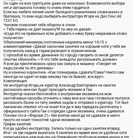
Он один на всю группу,или даже на несколько. Возможности выбора
нет,и автошкола почему то очень етим гордиться.
Если вы любите легкий налет басяцкого романтизма слова-махач и
братишка, то вам надо выбирать инструктора Игоря на Део Сенс АЕ
7237 ЕО.
Человек позволяет себе обороты в стиле-
« Тебе парень не дает машину?И ты ему не давай»
«Езда ето не правильно если добавить к нему букву некрасивое слово
получится»
Объяснений минимум,постоянные недокаты минут 10-15 с
комментариями «Давай закончим занятия на хорошей ноте у тебя же
получилось заезд в гараж/разворот в ограниченном.
С просьбой во время движения по городу говорить со мной делится
опытом объяснять- « Я что тебе анекдоты рассказывать должен»
Я всегда пристегиваюсь сразу как сажусь в машину- «Говорит не
надо,зачем ты ето делаешь»
Ну и конечно короночка- «Как планируешь сдавать?Сама? Никто сам
никогда не сдает не верь никому так не бывает, все врут»
Компетенция:
Ни инструктор Игорь,ни куратор Алесандр Викторович не смогли
рассказать мне как будет проходить екзамен в Гаи.
Инструктор сказал-беспокойся о внутреннем екзамене,на мои
настойчивые просьбы уточнить к чему мне все таки готовиться пытался
рассказать басни по типу змейки задом и отправил к куратору. Тот был
лаконичен ответил что не знает.Когда я ему передала распечатку с
официального сайта Гаи о порядке сдачи екзамена, очень удивился.
Похоже что в «Форсаж 21» без взятки никогда не сдавали и никто
просто не знает тонкостей сдачи екзаменов.
График занятий:
Когда удобно инструктору. Запись только на одно занятие вперед.
Итог- за три недели выкатала 4 занятия во время мне не удобное хотя
записывалась каждый раз на ближайшее свободное время,иначе и тех