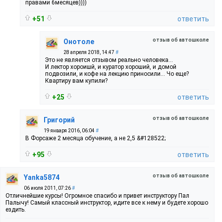
правами 6месяцев))))
+51
ответить
отзыв об автошколе
Онотоле
28 апреля 2018, 14:47
#
Это не является отзывом реально человека...
И лектор хороишй, и куратор хороший, и домой
подвозили, и кофе на лекцию приносили... Чо еще?
Квартиру вам купили?
+25
ответить
отзыв об автошколе
Григорий
19 января 2016, 06:04
#
В Форсаже 2 месяца обучение, а не 2,5 &#128522;
+95
ответить
отзыв об автошколе
Yanka5874
06 июля 2011, 07:26
#
Отличнейшие курсы! Огромное спасибо и привет инструктору Пал
Палычу! Самый классный инструктор, идите все к нему и будете хорошо
ездить.