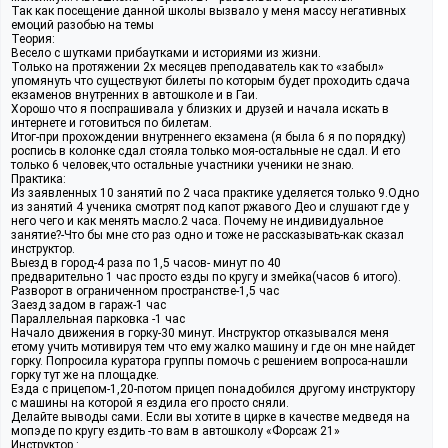
Так как посещение данной школы вызвало у меня массу негативных
емоций разобью на темы
Теория:
Весело с шутками прибаутками и историями из жизни.
Только на протяжении 2х месяцев преподаватель как то «забыл»
упомянуть что существуют билеты по которым будет проходить сдача
екзаменов внутренних в автошколе и в Гаи.
Хорошо что я поспрашивала у близких и друзей и начала искать в
интернете и готовиться по билетам.
Итог-при прохождении внутреннего екзамена (я была 6 я по порядку)
роспись в колонке сдал стояла только моя-остальные не сдал. И ето
только 6 человек,что остальные участники ученики не знаю.
Практика:
Из заявленных 10 занятий по 2 часа практике уделяется только 9.Одно
из занятий 4 ученика смотрят под капот ржавого Део и слушают где у
него чего и как менять масло.2 часа. Почему не индивидуальное
занятие?-Что бы мне сто раз одно и тоже не рассказывать-как сказал
инструктор.
Выезд в город-4 раза по 1,5 часов- минут по 40
предварительно 1 час просто езды по кругу и змейка(часов 6 итого).
Разворот в ограниченном пространстве-1,5 час
Заезд задом в гараж-1 час
Параллельная парковка -1 час
Начало движения в горку-30 минут. Инструктор отказывался меня
етому учить мотивируя тем что ему жалко машину и где он мне найдет
горку. Попросила куратора группы помочь с решением вопроса-нашли
горку тут же на площадке.
Езда с прицепом-1,20-потом прицеп понадобился другому инструктору
с машины на которой я ездила его просто сняли.
Делайте выводы сами. Если вы хотите в цирке в качестве медведя на
мопэде по кругу ездить -то вам в автошколу «Форсаж 21»
Инструктор :