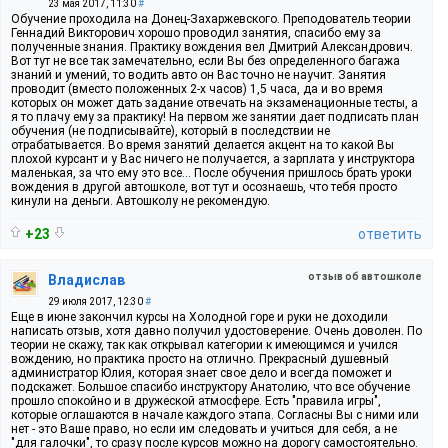
23 мая 2017, 11:30
#
Обучение проходила на Донец-Захаржевского. Преподователь теории
Геннадий Викторович хорошо проводил занятия, спасибо ему за
полученные знания. Практику вождения вел Дмитрий Александрович.
Вот тут не все так замечательно, если Вы без определенного багажа
знаний и умений, то водить авто он Вас точно не научит. Занятия
проводит (вместо положенных 2-х часов) 1,5 часа, да и во время
которых он может дать задание отвечать на экзаменационные тесты, а
я то плачу ему за практику! На первом же занятии дает подписать план
обучения (не подписывайте), который в последствии не
отрабатывается. Во время занятий делается акцент на то какой Вы
плохой курсант и у Вас ничего не получается, а зарплата у инструктора
маленькая, за что ему это все… После обучения пришлось брать уроки
вождения в другой автошколе, вот тут и осознаешь, что тебя просто
кинули на деньги. Автошколу не рекомендую.
+23
ответить
отзыв об автошколе
Владислав
29 июля 2017, 12:30
#
Еще в июне закончил курсы на Холодной горе и руки не доходили
написать отзыв, хотя давно получил удостоверение. Очень доволен. По
теории не скажу, так как открывал категории к имеющимся и учился
вождению, но практика просто на отлично. Прекрасный душевный
администратор Юлия, которая знает свое дело и всегда поможет и
подскажет. Большое спасибо инструктору Анатолию, что все обучение
прошло спокойно и в дружеской атмосфере. Есть "правила игры",
которые оглашаются в начале каждого этапа. Согласны Вы с ними или
нет - это Ваше право, но если им следовать и учиться для себя, а не
"для галочки", то сразу после курсов можно на дорогу самостоятельно.