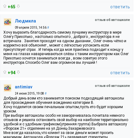
+65
ответить
отзыв об автошколе
Людмила
09 апреля 2015, 14:56
#
Хочу выразить благодарность самому лучшему инструктору в мире
Олегу Прихотько , настолько опытного , доброго , инструктора я не
встречала . Занятия проходят на одном дыхании , Олег очень чётко и
корректно всё объясняет , может с лёгкостью успокоить если
присутствует страх . И теперь когда моя практика подходит к концу у
меня на глазах наварачиваються слёзы с таким инструктором как Олег
Прихотько хочется заниматься всегда , всем советую этого
инструктора.Спосибо Олег вам огромное вы лучший !
+94
ответить
отзыв об автошколе
antimiav
24 июня 2015, 19:08
#
Добрый день всем кто занимается поиском подходящей автошколы
для прохождения обучения вождению категории В.
Хочу поделится своим печальным опытом,пусть ето будет хорошим
уроком.
При выборе автошколы особо не заморачивалась почитала немного
отзывов и решила остановить свой выбор на наиболее территориально
удобной и с удобным графиком(утренняя группа).Выбрала автошколу
«Форсаж 21» отделение на ул.Донец-Захаржевского.
Мне всегда казалось,что клиент за свои деньги может просить
максимум. Автошкола «Форсаж 21» развеивает стереотипы.