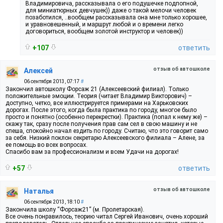
Владимировича, рассказывала о его подушечке подпопной,
для миниатюрных девчушек)) даже о такой мелочи человек
позаботился, ..вообщем рассказывала она мне только хорошее,
и уравновешенный, и маршрут любой и о времени легко
договориться, вообщем золотой инструктор и человек))
+107
ответить
отзыв об автошколе
Алексей
06 сентября 2013, 07:17
#
Закончил автошколу Форсаж 21 (Алексеевский филиал). Только
положительные эмоции. Теория (читает Владимир Викторович) –
доступно, четко, все иллюстрируется примерами на Харьковских
дорогах. После этого, когда была практика по городу, многое было
просто и понятно (особенно перекрестки). Практика (попал к нему же) –
скажу так, сразу после получения прав сам сел в свою машину и не
спеша, спокойно начал ездить по городу. Считаю, что это говорит само
за себя. Низкий поклон секретарю Алексеевского филиала – Алене, за
ее помощь во всех вопросах.
Спасибо вам за профессионализм и всем Удачи на дорогах!
+57
ответить
отзыв об автошколе
Наталья
06 сентября 2013, 18:10
#
Закончила школу “Форсаж21” (м. Пролетарская).
Все очень понравилось, теорию читал Сергей Иванович, очень хороший