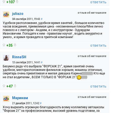
+107
ответить
отзыв об автошколе
juliazo
04 сентября 2011, 19:43
#
Удобное расположение ,удобное время занятий , большое количество
часов вождения, приемлимая цена - несомненные плюсы!!Мне лично
повезло и с лектором - Андеем, и с инструктором - Эдуардом
Ивановичем. Попадете к ним - правилам научат , водить аккуратно и
умело , и время проведете в приятной компании!
+35
ответить
отзыв об автошколе
RinnaSH
13 сентября 2011, 14:41
#
Безумно рада что выбрала "ФОРСАЖ 21", время занятий очень
удобное, месторасположение филиалов хорошее, машины отличные,
секретарь очень приветливая и милая девушка Карина))))))))))) Кто еще
не стал водителем , ВСЕМ ТОЛЬКО В "ФОРСАЖ 21"
))))))
+47
ответить
отзыв об автошколе
Маринам
21 декабря 2011, 12:42
#
Хочу выразить огромную благодарность всему коллективу автошколы
"Форсаж 21" за профессионализм, высокий уровень подготовки, за