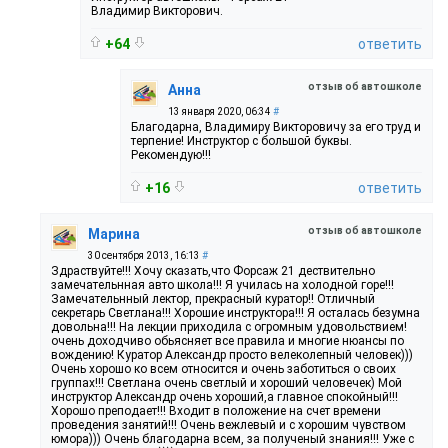
Владимир Викторович.
+64
ответить
отзыв об автошколе
Анна
13 января 2020, 06:34
#
Благодарна, Владимиру Викторовичу за его труд и
терпение! Инструктор с большой буквы.
Рекомендую!!!
+16
ответить
отзыв об автошколе
Марина
30 сентября 2013, 16:13
#
Здраствуйте!!! Хочу сказать,что Форсаж 21 дествительно
замечательнная авто школа!!! Я училась на холодной горе!!!
Замечательнный лектор, прекрасный куратор!! Отличный
секретарь Светлана!!! Хорошие инструктора!!! Я осталась безумна
довольна!!! На лекции приходила с огромным удовольствием!
очень доходчиво обьясняет все правила и многие нюансы по
вождению! Куратор Александр просто велеколепный человек)))
Очень хорошо ко всем относится и очень заботиться о своих
группах!!! Светлана очень светлый и хороший человечек) Мой
инструктор Александр очень хороший,а главное спокойный!!!
Хорошо преподает!!! Входит в положение на счет времени
проведения занятий!!! Очень вежлевый и с хорошим чувством
юмора))) Очень благодарна всем, за полученый знания!!! Уже с