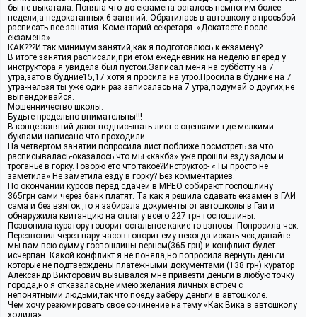
бы не выкатала. Поняла что до екзамена осталось немногим более
недели,а недокатанных 6 занятий. Обратилась в автошколу с просьбой
расписать все занятия. Коментарий секретаря- «Докатаете после
екзамена»
КАК???И так минимум занятий,как я подготовлюсь к екзамену?
В итоге занятия расписали,при етом ежедневник на неделю вперед у
инструктора я увидела был пустой.Записал меня на субботту на 7
утра,зато в будние15,17 хотя я просила на утро.Просила в будние на 7
утра-нельзя ты уже один раз записалась на 7 утра,подумай о других,не
выпендривайся.
Мошенничество школы:
Будьте предельно внимательны!!!
В конце занятий дают подписывать лист с оценками где мелкими
буквами написано что проходили.
На четвертом занятии попросила лист поближе посмотреть за что
расписывалась-оказалось что мы «какбэ» уже прошли езду задом и
троганье в горку. Говорю ето что такое?Инструктор- «Ты просто не
заметила» Не заметила езду в горку? Без комментариев.
По окончании курсов перед сдачей в МРЕО собирают госпошлину
365грн сами через банк платят. Та как я решила сдавать екзамен в ГАИ
сама и без взяток ,то я забирала документы от автошколы в Гаи и
обнаружила квитанцию на оплату всего 227 грн госпошлины.
Позвонила куратору-говорит остальное какие то взносы. Попросила чек.
Перезвонил через пару часов-говорит ему некогда искать чек,давайте
мы вам всю сумму госпошлины вернем(365 грн) и конфликт будет
исчерпан. Какой конфликт я не поняла,но попросила вернуть деньги
которые не подтверждены платежными документами (138 грн) куратор
Александр Викторович вызывался мне привезти деньги в любую точку
города,но я отказалась,не имею желания личных встреч с
непонятными людьми,так что поеду заберу деньги в автошколе.
Чем хочу резюмировать свое сочинение на тему «Как Вика в автошколу
ходила».