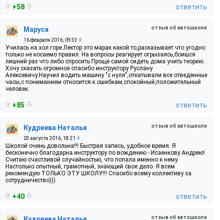
+58
ответить
отзыв об автошколе
Маруся
16 февраля 2016, 09:33
#
Училась на хол.горе.Лектор это марак какой то,расказывает что угодно
только не косаемо правил. На вопросы реагирует огрызаясь,боишся
лишний раз что либо спросить.Проще самой сидеть дома учить теорию.
Хочу сказать огромное спасибо инструктору Руслану
Алексевичу.Научил водить машину "с нуля",откатывали все отведенные
часы,с пониманием относится к ошибкам,спокойный,положительный
человек.
+85
ответить
отзыв об автошколе
Кудряева Наталья
03 августа 2016, 18:21
#
Школой очень довольна!!! Быстрая запись, удобное время. Я
бесконечно благодарна инструктору по вождению - Исаенкову Андрею!
Считаю счастливой случайностью, что попала именно к нему.
Настолько опытный, грамотный, знающий свое дело. Я всем
рекомендую ТОЛЬКО ЭТУ ШКОЛУ!!! Спасибо всему коллективу за
сотрудничество)))
+40
ответить
отзыв об автошколе
Кудряева Наталья