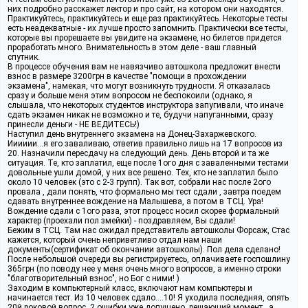
них подробно расскажет лектор и про сайт, на котором они находятся.
Практикуйтесь, практикуйтесь и еще раз практикуйтесь. Некоторые тесты
есть неадекватные - их лучше просто запомнить. Практически все тесты,
которые вы прорешаете вы увидите на экзамене, но билетов придется
проработать много. Внимательность в этом деле - ваш главный
спутник.
В процессе обучения вам не навязчиво автошкола предложит внести
взнос в размере 3200грн в качестве "помощи в прохождении
экзамена", намекая, что могут возникнуть трудности. Я отказалась
сразу и больше меня этим вопросом не беспокоили (однако, я
слышала, что некоторых студентов инструктора запугивали, что иначе
сдать экзамен никак не возможно и те, будучи напуганными, сразу
принесли деньги - НЕ ВЕДИТЕСЬ!)
Наступил день внутреннего экзамена на Донец-Захаржевского.
Ииииии...я его заваливаю, ответив правильно лишь на 17 вопросов из
20. Назначили пересдачу на следующий день. День второй и та же
ситуация. Те, кто заплатил, еще после 1ого дня с заваленными тестами
довольные ушли домой, у них все решено. Тех, кто не заплатил было
около 10 человек (это с 2-3 групп). Так вот, собрали нас после 2ого
провала , дали понять, что формально мы тест сдали , завтра поедем
сдавать внутреннее вождение на Малышева, а потом в ТСЦ. Ура!
Вождение сдали с 1ого раза, этот процесс носил скорее формальный
характер (проехали пол змейки) - поздравляем, Вы сдали!
Бежим в ТСЦ. Там нас ожидал представитель автошколы Форсаж, Стас
кажется, который очень неприветливо отдал нам наши
документы(сертификат об окончании автошколы). Пол дела сделано!
После небольшой очереди вы регистрируетесь, оплачиваете госпошлину
365грн (по поводу нее у меня очень много вопросов, а именно строки
"благотворительный взнос", но Бог с ними! )
Заходим в компьютерный класс, включают нам компьютеры и
начинается тест. Из 10 человек сдало....10! Я уходила последняя, опять
20й роковой вопрос, 2 ошибки уже допущено, решающий момент...а