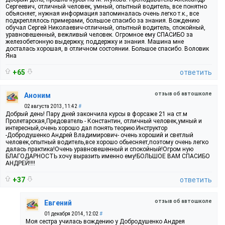
Сергеевич, отличный человек, умный, опытный водитель, все понятно
объясняет, нужная информация запоминалась очень легко т.к., все
подкреплялось примерами, большое спасибо за знания. Вождению
обучал Сергей Николаевич-отличный, опытный водитель, спокойный,
уравновешенный, вежливый человек. Огромное ему СПАСИБО за
железобетонную выдержку, поддержку и знания. Машина мне
досталась хорошая, в отличном состоянии. Большое спасибо. Воловик
Яна
+65
ответить
отзыв об автошколе
Аноним
02 августа 2013, 11:42
#
Добрый день! Пару дней закончила курсы в форсаже 21 на ст.м
Пролетарская,Предователь - Константин, отличный человек,умный и
интересный,очень хорошо дал понять теорию.Инструктор
-Добродушенко Андрей Владимирович- очень хороший и светлый
человек,опытный водитель,все хорошо обьесняет,поэтому очень легко
далась практика!Очень уравновешенный и спокойный!Огром ную
БЛАГОДАРНОСТЬ хочу выразить именно ему!БОЛЬШОЕ ВАМ СПАСИБО
АНДРЕЙ!!!!
+37
ответить
отзыв об автошколе
Евгений
01 декабря 2014, 12:02
#
Моя сестра училась вождению у Добродушенко Андрея