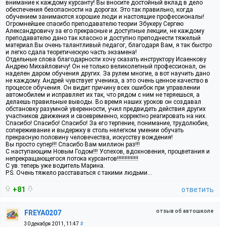
внимание к каждому курсанту! Вы вносите достойный вклад в дело
обеспечения безопасности на дорогах. Это так правильно, когда
обучением занимаются хорошие люди и настоящие профессионалы!
Огромнейшее спасибо преподавателю теории Збукеру Сергею
Александровичу за его прекрасные и доступные лекции, не каждому
преподавателю дано так классно и доступно преподнести тяжелый
материал.Вы очень талантливый педагог, благодаря Вам, я так быстро
и легко сдала теоретическую часть экзамена!
Отдельные слова благодарности хочу сказать инструктору Исаенкову
Андрею Михайловичу! Он не только великолепный профессионал, он
наделен даром обучения других. За рулем многие, а вот научить дано
не каждому. Андрей чувствует ученика, а это очень ценное качество в
процессе обучения. Он видит причину всех ошибок при управлении
автомобилем и исправляет их так, что рядом с ним не теряешься, а
делаешь правильные выводы. Во время наших уроков он создавал
обстановку разумной уверенности, учил предвидеть действия других
участников движения и своевременно, корректно реагировать на них.
Спасибо! Спасибо! Спасибо! За его терпение, понимание, трудолюбие,
сопереживание и выдержку в столь нелегком умении обучать
прекрасную половину человечества, искусству вождения!
Вы просто супер!!! Спасибо Вам миллион раз!!!
С наступающим Новым Годом!!! Успехов, вдохновения, процветания и
непрекращающегося потока курсантов!!!!!!!!!!!!!!
С ув. теперь уже водитель Марина.
P.S. Очень тяжело расставаться с такими людьми...
+81
ответить
отзыв об автошколе
FREYA0207
30 декабря 2011, 11:47
#