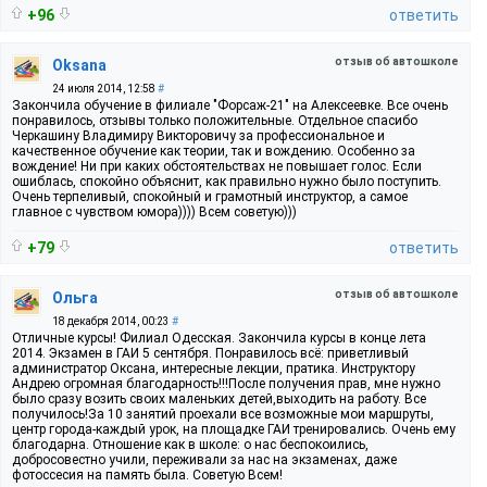
+96
ответить
отзыв об автошколе
Oksana
24 июля 2014, 12:58
#
Закончила обучение в филиале "Форсаж-21" на Алексеевке. Все очень
понравилось, отзывы только положительные. Отдельное спасибо
Черкашину Владимиру Викторовичу за профессиональное и
качественное обучение как теории, так и вождению. Особенно за
вождение! Ни при каких обстоятельствах не повышает голос. Если
ошиблась, спокойно объяснит, как правильно нужно было поступить.
Очень терпеливый, спокойный и грамотный инструктор, а самое
главное с чувством юмора)))) Всем советую)))
+79
ответить
отзыв об автошколе
Ольга
18 декабря 2014, 00:23
#
Отличные курсы! Филиал Одесская. Закончила курсы в конце лета
2014. Экзамен в ГАИ 5 сентября. Понравилось всё: приветливый
администратор Оксана, интересные лекции, пратика. Инструктору
Андрею огромная благодарность!!!После получения прав, мне нужно
было сразу возить своих маленьких детей,выходить на работу. Все
получилось!За 10 занятий проехали все возможные мои маршруты,
центр города-каждый урок, на площадке ГАИ тренировались. Очень ему
благодарна. Отношение как в школе: о нас беспокоились,
добросовестно учили, переживали за нас на экзаменах, даже
фотоссесия на память была. Советую Всем!