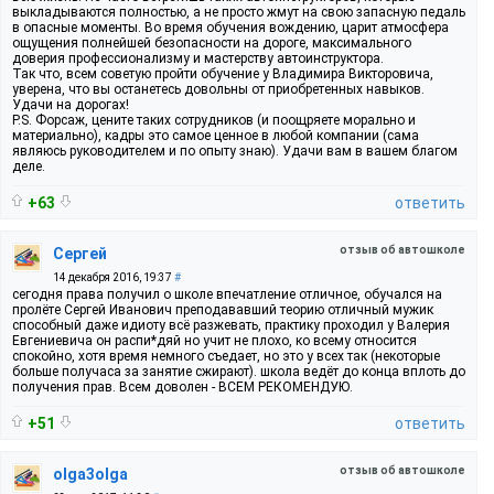
выкладываются полностью, а не просто жмут на свою запасную педаль
в опасные моменты. Во время обучения вождению, царит атмосфера
ощущения полнейшей безопасности на дороге, максимального
доверия профессионализму и мастерству автоинструктора.
Так что, всем советую пройти обучение у Владимира Викторовича,
уверена, что вы останетесь довольны от приобретенных навыков.
Удачи на дорогах!
P.S. Форсаж, цените таких сотрудников (и поощряете морально и
материально), кадры это самое ценное в любой компании (сама
являюсь руководителем и по опыту знаю). Удачи вам в вашем благом
деле.
+63
ответить
отзыв об автошколе
Сергей
14 декабря 2016, 19:37
#
сегодня права получил о школе впечатление отличное, обучался на
пролёте Сергей Иванович преподававший теорию отличный мужик
способный даже идиоту всё разжевать, практику проходил у Валерия
Евгениевича он распи*дяй но учит не плохо, ко всему относится
спокойно, хотя время немного съедает, но это у всех так (некоторые
больше получаса за занятие сжирают). школа ведёт до конца вплоть до
получения прав. Всем доволен - ВСЕМ РЕКОМЕНДУЮ.
+51
ответить
отзыв об автошколе
olga3olga