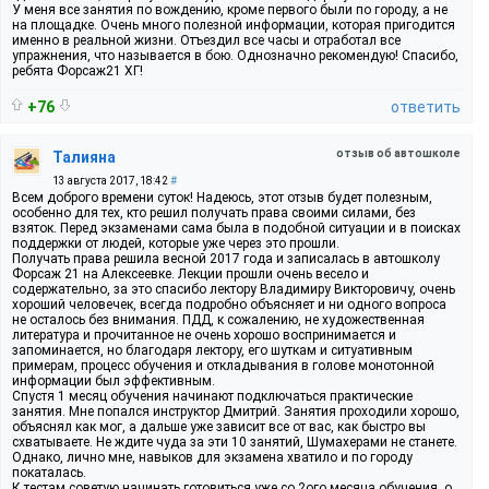
У меня все занятия по вождению, кроме первого были по городу, а не
на площадке. Очень много полезной информации, которая пригодится
именно в реальной жизни. Отъездил все часы и отработал все
упражнения, что называется в бою. Однозначно рекомендую! Спасибо,
ребята Форсаж21 ХГ!
+76
ответить
отзыв об автошколе
Талияна
13 августа 2017, 18:42
#
Всем доброго времени суток! Надеюсь, этот отзыв будет полезным,
особенно для тех, кто решил получать права своими силами, без
взяток. Перед экзаменами сама была в подобной ситуации и в поисках
поддержки от людей, которые уже через это прошли.
Получать права решила весной 2017 года и записалась в автошколу
Форсаж 21 на Алексеевке. Лекции прошли очень весело и
содержательно, за это спасибо лектору Владимиру Викторовичу, очень
хороший человечек, всегда подробно объясняет и ни одного вопроса
не осталось без внимания. ПДД, к сожалению, не художественная
литература и прочитанное не очень хорошо воспринимается и
запоминается, но благодаря лектору, его шуткам и ситуативным
примерам, процесс обучения и откладывания в голове монотонной
информации был эффективным.
Спустя 1 месяц обучения начинают подключаться практические
занятия. Мне попался инструктор Дмитрий. Занятия проходили хорошо,
объяснял как мог, а дальше уже зависит все от вас, как быстро вы
схватываете. Не ждите чуда за эти 10 занятий, Шумахерами не станете.
Однако, лично мне, навыков для экзамена хватило и по городу
покаталась.
К тестам советую начинать готовиться уже со 2ого месяца обучения, о