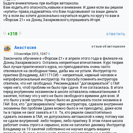
Будьте внимательны при выборе автошколы.
Вам ездить,ето опасность,навыки и внимание. И даже если вы решили
«купить» права,задумайтесь что Вам подсовывают за ваши деньги.
Ну а если вы хотите досконально научиться ездить по кругу то вам в
«Форсаж 21» на Донец Захаржевского,спрашивать Игоря.
+318
ответить
отзыв об автошколе
Анастасия
30 сентября 2015, 10:47
#
Закончила обучение в «Форсаж-21» в апреле этого года в филиале на
Донец-Захаржевского. Остались неприятные впечатления. Курс теории
был лучше практического курса, но преподаватель очень часто
отвлекался на свободные темы, дабы мы не устали. Инструктор по
практике (Владимир, АХ1171СИ) – неприятный, нервный человек и
непрофессиональный инструктор. На просьбу поменять инструктора
ответили, что нет свободных. Рекомендовал “договариваться” с ГАИ
через него, чтоб проблем не было при сдаче. Я не согласилась. В итоге
перед внутренним экзаменом в школе оставались невыкатанными 4
занятия, потому что у него не было свободного времени для всех. И
это было у всей группы. Нужно было их докатывать после экзамена в
ГАИ. Все, кто “договаривались” через инструктора, сдавали внутренние
экзамены без проблем (даже можно было и не приходить), даже если
ты в гараж не смог заехать и т.п. Те, кто решили самостоятельно
сдавать экзамен в ГАИ, не допускались автошколой к нему, потому как
не сдали внутренний: либо теорию, либо практику. В этом плане школа
работает очень строго и серьезно, если не заплатил денежку. Инструктор
Владимир за 10 занятий собственно не научил водить машину