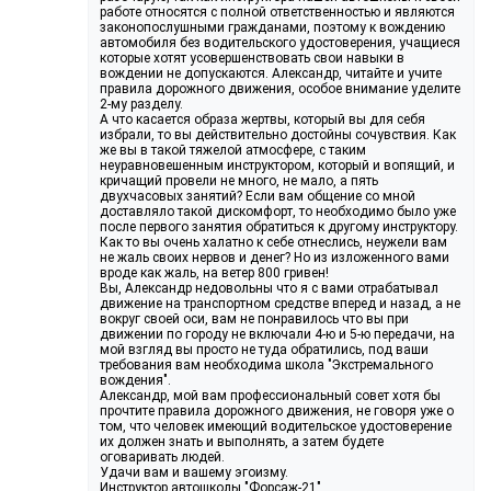
работе относятся с полной ответственностью и являются
законопослушными гражданами, поэтому к вождению
автомобиля без водительского удостоверения, учащиеся
которые хотят усовершенствовать свои навыки в
вождении не допускаются. Александр, читайте и учите
правила дорожного движения, особое внимание уделите
2-му разделу.
А что касается образа жертвы, который вы для себя
избрали, то вы действительно достойны сочувствия. Как
же вы в такой тяжелой атмосфере, с таким
неуравновешенным инструктором, который и вопящий, и
кричащий провели не много, не мало, а пять
двухчасовых занятий? Если вам общение со мной
доставляло такой дискомфорт, то необходимо было уже
после первого занятия обратиться к другому инструктору.
Как то вы очень халатно к себе отнеслись, неужели вам
не жаль своих нервов и денег? Но из изложенного вами
вроде как жаль, на ветер 800 гривен!
Вы, Александр недовольны что я с вами отрабатывал
движение на транспортном средстве вперед и назад, а не
вокруг своей оси, вам не понравилось что вы при
движении по городу не включали 4-ю и 5-ю передачи, на
мой взгляд вы просто не туда обратились, под ваши
требования вам необходима школа "Экстремального
вождения".
Александр, мой вам профессиональный совет хотя бы
прочтите правила дорожного движения, не говоря уже о
том, что человек имеющий водительское удостоверение
их должен знать и выполнять, а затем будете
оговаривать людей.
Удачи вам и вашему эгоизму.
Инструктор автошколы "Форсаж-21"