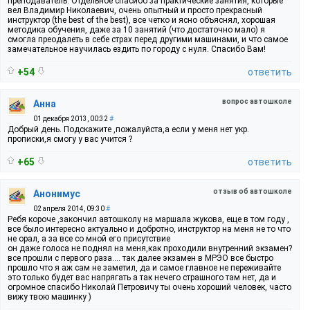
преподаватель. Отдельное спасибо за практические занятия, которые
вел Владимир Николаевич, очень опытный и просто прекрасный
инструктор (the best of the best), все четко и ясно объяснял, хорошая
методика обучения, даже за 10 занятий (что достаточно мало) я
смогла преодалеть в себе страх перед другими машинами, и что самое
замечательное научилась ездить по городу с нуля. Cпасибо Вам!
+54
ответить
вопрос автошколе
Анна
01 декабря 2013, 00:32
#
Добрый день. Подскажите ,пожалуйста,а если у меня нет укр.
прописки,я смогу у вас учится ?
+65
ответить
отзыв об автошколе
Анонимус
02 апреля 2014, 09:30
#
Ребя короче ,закончил автошколу на маршала жукова, еще в том году ,
все было интересно актуально и добротно, инструктор на меня не то что
не орал, а за все со мной его присутствие
он даже голоса не поднял на меня,как проходили внутренний экзамен?
все прошли с первого раза.... так далее экзамен в МРЭО все быстро
прошло что я аж сам не заметил, да и самое главное не переживайте
это только будет вас напрягать а так нечего страшного там нет, да и
огромное спасибо Николай Петровичу ты очень хороший человек, часто
вижу твою машинку )