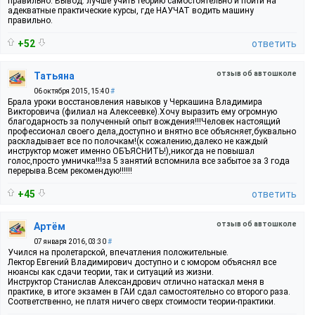
правильно. Вывод: лучше учить теорию самостоятельно и пойти на
адекватные практические курсы, где НАУЧАТ водить машину
правильно.
+52
ответить
отзыв об автошколе
Татьяна
06 октября 2015, 15:40
#
Брала уроки восстановления навыков у Черкашина Владимира
Викторовича (филиал на Алексеевке).Хочу выразить ему огромную
благодарность за полученный опыт вождения!!!Человек настоящий
профессионал своего дела,доступно и внятно все объясняет,буквально
раскладывает все по полочкам!(к сожалению,далеко не каждый
инструктор может именно ОБЪЯСНИТЬ!),никогда не повышал
голос,просто умничка!!!за 5 занятий вспомнила все забытое за 3 года
перерыва.Всем рекомендую!!!!!!
+45
ответить
отзыв об автошколе
Артём
07 января 2016, 03:30
#
Учился на пролетарской, впечатления положительные.
Лектор Евгений Владимирович доступно и с юмором объяснял все
нюансы как сдачи теории, так и ситуаций из жизни.
Инструктор Станислав Александрович отлично натаскал меня в
практике, в итоге экзамен в ГАИ сдал самостоятельно со второго раза.
Соответственно, не платя ничего сверх стоимости теории-практики.