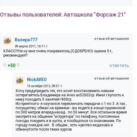
Отзывы пользователей: Автошкола "Форсаж 21"
отзыв об автошколе
Валера777
09 марта 2011, 16:11
#
КЛАСС!!!Не ну мне очень понравилось,(ОДОБРЕНО) оценка 5+,
рекомендую!!!
+50
ответить
отзыв об автошколе
NickAVEO
15 октября 2012, 09:51
#
Хочу предупредить тех, кто хочет восстановимть навыки
остерегайтесь Владимира на Aveo ах52002ср. Имел глупость к
нему походить 5 занятий=800гр.
Из-приятного- я научился переключать передачи с 1-по 3. А так ,
посуществу, обман на времени - вы ездите в конце пушкинской
по 500 метров вперед-назад.. по 50 минут. Все остальное время
смотрите на общение "иструктора" по телефону, постоянные
походы покурить и в кусты, и пообщаться со знакомыми. По
городу поездок нет.. В общем., есть чувство кидалова и
обманутости после таких курсов