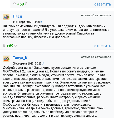
+68
ответить
отзыв об автошколе
Ляся
14 января 2013, 14:50
#
Никаких замечаний! Индивидуальный подход! Андрей Михайлович
инструктор просто находка! Я с удовольствием взяла дополнительные
занятия, так как с ним обучение в удовольствие! Спасибо за
прекрасные навыки, Форсаж 21! Я довольна!
+69
ответить
отзыв об автошколе
Tanya_K
08 февраля 2013, 20:23
#
Добрый всем день!!! Закончила курсы вождения в автошколе
ФОРСАЖ-21 2,5 меясца назад. Попала по совету подруги, о чём не
просто не жалею, а очень рада, что меня всему научила именно эта
школа, с высокопрофессиональными преподавателями, мастерамис
воего дела как показывает практика. Очень хочется отметить секретаря,
Чавшиньян Карину Вячеславовну, которая встретила с улыбкой, всё
очень детально рассказала, ответила на все интересующие меня
вопросы. Очень хочется отметить преподавателя по теории, Цёму
Генадия Викторовича, рассказывает интересно, с практическими
примерами, на лекции ходить было - одно удовольствие!!!
Особо хотелось бы отметить преподавателя по вождению,
Минтишинова Валерия Александровича, грамотно, спокойно, очень
доступно объяснял, если было необходимо всегда повторял и
рассказывал, что нужно делать в разных ситуациях на дороге.