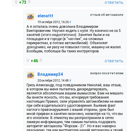
+73
ответить
отзыв об автошколе
elenattt
19 октября 2012, 16:26
#
А я осталась очень довольна Владимиром
Викторовичем. Научил ездить с нуля. Ну конечно не за 5
занятий (этого недостаточно). Занятия были и на
площадке и в городе (в "час-пик", на сложных
перекрестках, в потоке автомобилей). Объясняет
доходчиво, ни разу не повысил голос, машину не жалел.
Вообщем, побольше бы таких инструкторов.
+46
ответить
вопрос посетителям
Владимир34
20 октября 2012, 14:48
#
Гресь Александр, под псевдонимом Николай, ваш отзыв,
в котором вы меня пытаетесь дискредитировать,
является абсолютным вашим вымыслом. Вам не мешало
бы внести ясность, что вы, игнорируя требования
настоящих Правил, сели управлять автомобилем не имея
при себе водительского удостоверения. Выявив факт
наглого правонарушения с вашей стороны, урок был
мной прерван и занятие окончено, несмотря на то, что вы
его оплатили. В отместку вы распространили в сетях
лживую информацию, тем самым пытаясь подорвать
авторитет автошколы "Форсаж - 21". Но я вас наверно
разочарую, так как инструктора нашей автошколы к своей