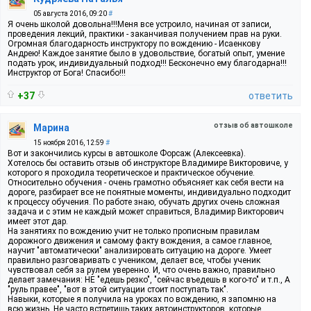
05 августа 2016, 09:20
#
Я очень школой довольна!!!Меня все устроило, начиная от записи,
проведения лекций, практики - заканчивая получением прав на руки.
Огромная благодарность инструктору по вождению - Исаенкову
Андрею! Каждое занятие было в удовольствие, богатый опыт, умение
подать урок, индивидуальный подход!!! Бесконечно ему благодарна!!!
Инструктор от Бога! Спасибо!!!
+37
ответить
отзыв об автошколе
Марина
15 ноября 2016, 12:59
#
Вот и закончились курсы в автошколе Форсаж (Алексеевка).
Хотелось бы оставить отзыв об инструкторе Владимире Викторовиче, у
которого я проходила теоретическое и практическое обучение.
Относительно обучения - очень грамотно объясняет как себя вести на
дороге, разбирает все не понятные моменты, индивидуально подходит
к процессу обучения. По работе знаю, обучать других очень сложная
задача и с этим не каждый может справиться, Владимир Викторович
имеет этот дар.
На занятиях по вождению учит не только прописным правилам
дорожного движения и самому факту вождения, а самое главное,
научит "автоматически" анализировать ситуацию на дороге. Умеет
правильно разговаривать с учеником, делает все, чтобы ученик
чувствовал себя за рулем уверенно. И, что очень важно, правильно
делает замечания: НЕ "едешь резко", "сейчас въедешь в кого-то" и т.п., А
"руль правее", "вот в этой ситуации стоит поступать так".
Навыки, которые я получила на уроках по вождению, я запомню на
всю жизнь. Не часто встретишь таких автоинструкторов, которые