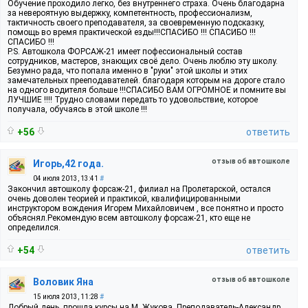
Обучение проходило легко, без внутреннего страха. Очень благодарна
за невероятную выдержку, компетентность, профессионализм,
тактичность своего преподавателя, за своевременную подсказку,
помощь во время практической езды!!!СПАСИБО !!! СПАСИБО !!!
СПАСИБО !!!
P.S. Автошкола ФОРСАЖ-21 имеет пофессиональный состав
сотрудников, мастеров, знающих своё дело. Очень люблю эту школу.
Безумно рада, что попала именно в "руки" этой школы и этих
замечательных прееподавателей. благодаря которым на дороге стало
на одного водителя больше !!!СПАСИБО ВАМ ОГРОМНОЕ и помните вы
ЛУЧШИЕ !!!! Трудно словами передать то удовольствие, которое
получала, обучаясь в этой школе !!!
+56
ответить
отзыв об автошколе
Игорь,42 года.
04 июля 2013, 13:41
#
Закончил автошколу форсаж-21, филиал на Пролетарской, остался
очень доволен теорией и практикой, квалифицированными
инструктором вождения Игорем Михайловичем , все понятно и просто
объяснял.Рекомендую всем автошколу форсаж-21, кто еще не
определился.
+54
ответить
отзыв об автошколе
Воловик Яна
15 июля 2013, 11:28
#
Добрый день, прошла курсы на М. Жукова. Преподаватель-Александр