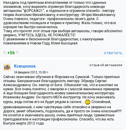
Находясь под приятным впечатлением от только что сданных
экзаменов, хочу выразить огромную благодарность команде
автошколы "фОРСАЖ21", а отдельное и огромное спасибо - лектору
теории Анатолию Михайловичу, и инструктору - Игорю Михайловичу.
Очень повезло, педагоги - профессионалы своего дела. С
удовольствием посещала и теорию и практику. Жаль только, что все
хорошее так быстро закончилось.
Тому, кто прочтет этот отзыв при выборе автошколы, говорю абсолютно
уверено, УЧИТЕСЬ ЗДЕСЬ, НЕ ПОЖАЛЕЕТЕ!
С уважением и бесконечной благодарностью, с наилучшими
пожеланиями в Новом Году, Юлия Высоцкая.
+56
ответить
отзыв об автошколе
Ксюшонок
24 февраля 2012, 15:00
#
Сейчас оканчиваю обучение в Форсаже на Сумской. Только приятные
отзывы. Безграничная благодарность лектору- Збукеру Сергею
Александровичу. Он- лектор от Бога. Объясняет так, что и конспект не
нужен. Все очень понятно, с юмором и с массой жмзненных примеров.
А еще большая благодарность моему замечательному инструктору-
Исаенкову Андрею. Он просто МЕГА инструктор. Не хочу оканчивать
курсы, ведь потом его не будет рядом в салоне...
Спокойный,
уравновешенный, с ним чувствуешь себя спокойно и уверенно на
дороге, умеет объяснить, подсказать, да и просто он очень классный!!!!!
Не хочется и оканчивать школу, очень приятные люди, граммотные
преподаватели и настоящие профессионалы. Спасибо, что вы есть.
Выпуск марта 2012 года.