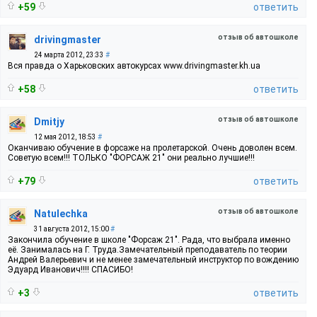
+59
ответить
отзыв об автошколе
drivingmaster
24 марта 2012, 23:33
#
Вся правда о Харьковских автокурсах www.drivingmaster.kh.ua
+58
ответить
отзыв об автошколе
Dmitjy
12 мая 2012, 18:53
#
Оканчиваю обучение в форсаже на пролетарской. Очень доволен всем.
Советую всем!!! ТОЛЬКО "ФОРСАЖ 21" они реально лучшие!!!
+79
ответить
отзыв об автошколе
Natulechka
31 августа 2012, 15:00
#
Закончила обучение в школе "Форсаж 21". Рада, что выбрала именно
её. Занималась на Г. Труда.Замечательный преподаватель по теории
Андрей Валерьевич и не менее замечательный инструктор по вождению
Эдуард Иванович!!!! СПАСИБО!
+3
ответить