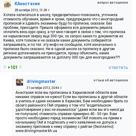
вопрос автошколе
КАнастасия
28 октября 2012, 13:28
#
Хотела записаться в школу, предворительно позвонила, уточнила
стоимость обучения, время и сроки, предупредила что с иногородней
пропиской и здавать экзамены буду по прописке, сказали: Без
проблем, приходите. Пришла оформила все документы решила
оплатить весь курс сразу, а тут мне говорят в связи с тем, что прописка
не харьковская сверху еще 300 грн, за запрос каких-то документов из
Киева, хотя толком и не сказали какие документы собираются
запрашивать, и по тел. эту инфо не сообщали, хотя изначально о
прописке было сказано. Ни в одной школе за прописку в другом
регионе доплачивать не приходится, прошу объяснить, какие
документы запрашиваются за доплату 300 грн для иногородних???
+101
ответить
отзыв об автошколе
drivingmaster
31 октября 2012, 20:44
#
Анастасия если вы прописаны в Харьковской области вам
никаких справок не нужно! Если вы прописаны в другой области
а учитесь и здаее экзамен в Харькове, Вам необходимо брать со
своего районного ГАИ справку о том что "водительское
удостоверение у вас не изымалось" (даже если вы его никогда
не получали) стоимость справки примерно 40 - 50 грн. Вам
просто необходимо перед экзаменом ГАИ поехать на прием к
начальнику ГАИ и подписать у него заявление на допуск к
экзамену приложив к нему справку с райгаи (бесплатно).
www.drivingmaster.kh.ua