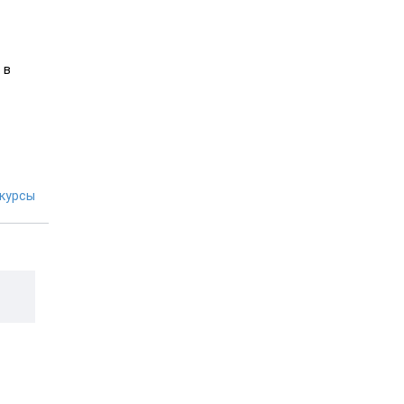
 в
курсы