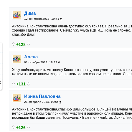
Дима
12 сентября 2013, 19:41
#
Антонина Константиновна очень доступно объясняет. Я реально за 1 
хорошо сдал тестирование. Сейчас ужу учусь в ДПИ... Пока не сложно, н
спасибо Вам!
+128
Алена
01 октября 2013, 18:33
#
Хочу поблагодарить Антонину Константиновну, она умеет увлечь сво
математике не понимала, а она оказывается совсем не сложная. Спаси
+131
Ирина Павловна
21 февраля 2014, 10:55
#
Антонина Константиновна,спасибо Вам большое! В лицей экзамены мы
нет,он даже в этом году принимал участие в районной олимпиаде. Кон
посещали бы Ваши занятия. Послушных Вам учеников!с ув. Ирина Гни
+126