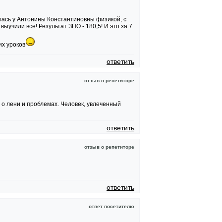
лась у Антонины Константиновны физикой, с
выучили все! Результат ЗНО - 180,5! И это за 7
их уроков
ответить
отзыв о репетиторе
о лени и проблемах. Человек, увлеченный
ответить
отзыв о репетиторе
ответить
ответ посетителю