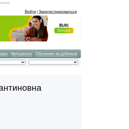
нятие.
Войти
Зарегистрироваться
|
торы
Автошколы
Обучение за рубежом
антиновна