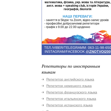
математика, фізика, укр. мова та література,
англ. мова + speaking club, історія України,
географія, біологія
НАШІ ПЕРЕВАГИ:
- заняття в Skype та Zoom, відео-запис уроків
- професійні доброзичливі репетитори
- графік з 9.00 до 22.00 щоденно
ТЕЛ./VIBER/TELEGRAMM: 063-11-98-65
INSTAGRAM/FACEBOOK
@ZNOTVOI200
Репетиторы по иностранным
языкам
Репетитор английского языка
Репетитор немецкого языка
Репетитор французского языка
Репетитор итальянского языка
Репетитор испанского языка