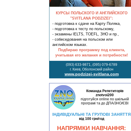
КУРСЫ ПОЛЬСКОГО И АНГЛИЙСКОГО
"SVITLANA PODZIZEI":
- подготовка к сдаче на Карту Поляка,
- подготовка к тесту по польскому,
- экзамены IELTS, TOEFL, ЗНО и пр.,
- собеседования на польском или
английском языках.
Подбираю программу под клиента,
учитывая его желания и потребности!
(093) 633-9871, (095) 079-6789
г. Киев, Оболонский район
www.podzizei-svitlana.com
Команда Репетиторів
znotvoi200
підготуйся online по шкільній
програмі та до ДПА/ЗНО/ЄВІ
ІНДИВІДУАЛЬНІ ТА ГРУПОВІ ЗАНЯТТЯ
від 100 грн/год
НАПРЯМКИ НАВЧАННЯ: