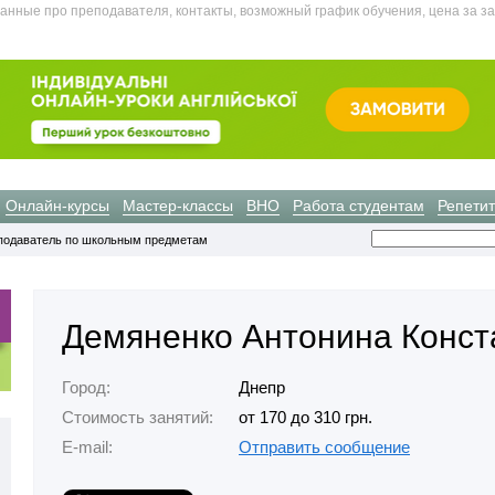
анные про преподавателя, контакты, возможный график обучения, цена за за
Онлайн-курсы
Мастер-классы
ВНО
Работа студентам
Репети
подаватель по школьным предметам
Демяненко Антонина Конст
Город:
Днепр
Стоимость занятий:
от 170 до 310 грн.
E-mail:
Отправить сообщение