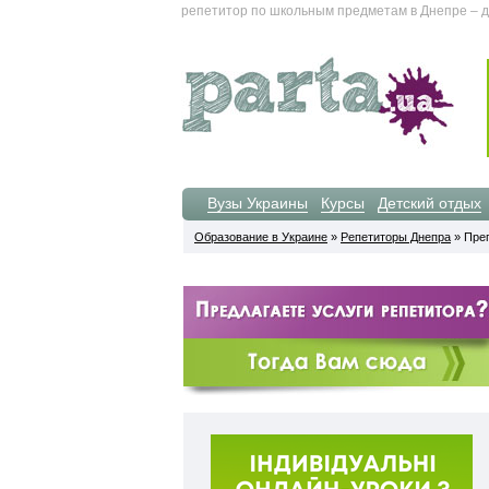
репетитор по школьным предметам в Днепре – д
Вузы Украины
Курсы
Детский отдых
Образование в Украине
»
Репетиторы Днепра
» Пре