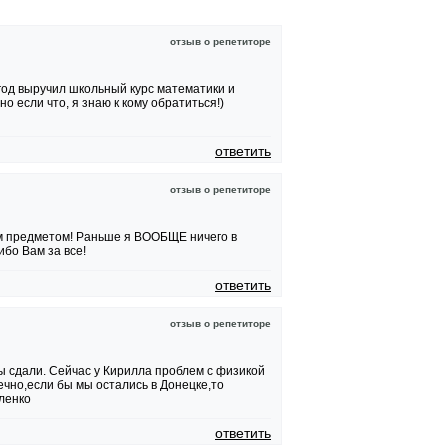
отзыв о репетиторе
год выручил школьный курс математики и
о если что, я знаю к кому обратиться!)
ответить
отзыв о репетиторе
им предметом! Раньше я ВООБЩЕ ничего в
бо Вам за все!
ответить
отзыв о репетиторе
 сдали. Сейчас у Кирилла проблем с физикой
ечно,если бы мы остались в Донецке,то
ленко
ответить