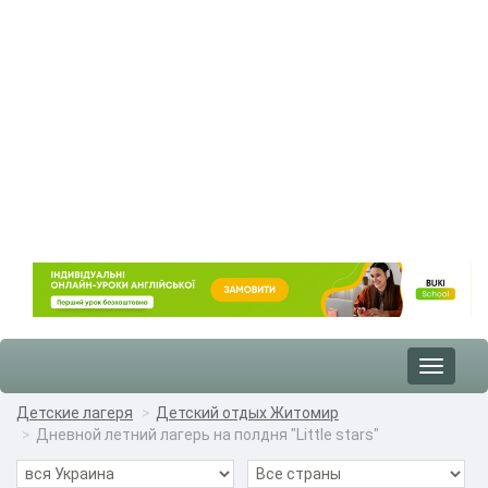
Toggle
navigat
Детские лагеря
Детский отдых Житомир
Дневной летний лагерь на полдня "Little stars"