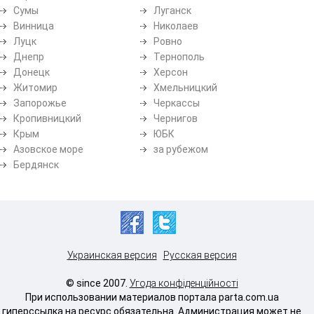
Сумы
Луганск
Винница
Николаев
Луцк
Ровно
Днепр
Тернополь
Донецк
Херсон
Житомир
Хмельницкий
Запорожье
Черкассы
Кропивницкий
Чернигов
Крым
ЮБК
Азовское море
за рубежом
Бердянск
Украинская версия
Русская версия
© since 2007.
Угода конфіденційності
При использовании материалов портала parta.com.ua
гиперссылка на ресурс обязательна. Администрация может не