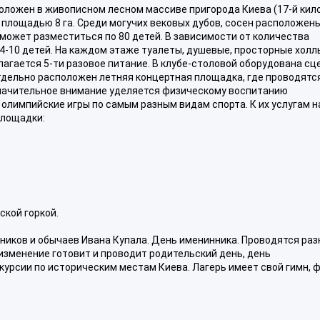
оложен в живописном лесном массиве пригорода Киева (17-й кил
площадью 8 га. Среди могучих вековых дубов, сосен расположен
может разместиться по 80 детей. В зависимости от количества
4-10 детей. На каждом этаже туалеты, душевые, просторные холл
агается 5-ти разовое питание. В клубе-столовой оборудована сц
тдельно расположен летняя концертная площадка, где проводятс
 Значительное внимание уделяется физическому воспитанию
олимпийские игры по самым разным видам спорта. К их услугам н
площадки:
ской горкой.
ников и обычаев Ивана Купала. День именинника. Проводятся раз
изменение готовит и проводит родительский день, день
курсии по историческим местам Киева. Лагерь имеет свой гимн, ф