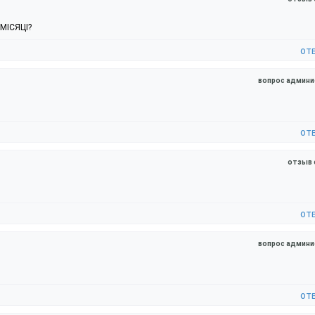
МІСЯЦІ?
от
вопрос админи
от
отзыв 
от
вопрос админи
от