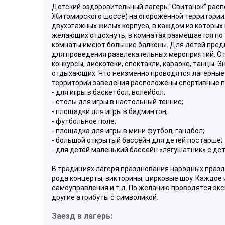
Детский оздоровительный лагерь "Свитанок" расп
Житомирского шоссе) на огороженной территории 
двухэтажных жилых корпуса, в каждом из которых 
желающих отдохнуть, в комнатах размещается по 
комнаты имеют большие балконы. Для детей предл
для проведения развлекательных мероприятий. О
конкурсы, дискотеки, спектакли, караоке, танцы.
отдыхающих. Что неизменно проводятся лагерные 
территории заведения расположены спортивные 
- для игры в баскетбол, волейбол;
- столы для игры в настольный теннис;
- площадки для игры в бадминтон;
- футбольное поле;
- площадка для игры в мини футбол, гандбол;
- большой открытый бассейн для детей постарше;
- для детей маленький бассейн «лягушатник» с дет
В традициях лагеря празднования народных празд
рода концерты, викторины, цирковые шоу. Каждое 
самоуправления и т.д. По желанию проводятся экс
другие атрибуты с символикой.
Заезд в лагерь: