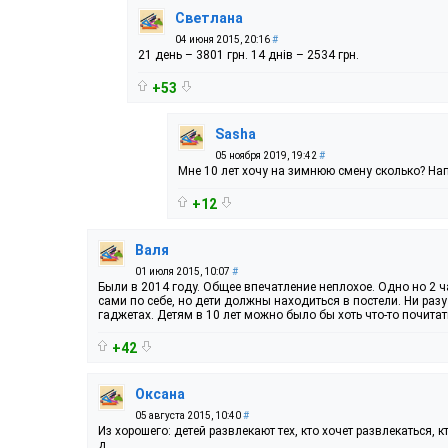
Светлана
04 июня 2015, 20:16
#
21 день – 3801 грн. 14 днів – 2534 грн.
+53
Sasha
05 ноября 2019, 19:42
#
Мне 10 лет хочу на зимнюю смену сколько? Нап
+12
Валя
01 июля 2015, 10:07
#
Были в 2014 году. Общее впечатление неплохое. Одно но 2 
сами по себе, но дети должны находиться в постели. Ни разу
гаджетах. Детям в 10 лет можно было бы хоть что-то почитать
+42
Оксана
05 августа 2015, 10:40
#
Из хорошего: детей развлекают тех, кто хочет развлекаться, кт
д.