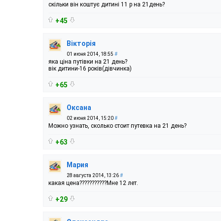
скільки він коштує дитині 11 р на 21день?
+45
Вікторія
01 июня 2014, 18:55
#
яка ціна путівки на 21 день?
вік дитини-16 років(дівчинка)
+65
Оксана
02 июня 2014, 15:20
#
Можно узнать, сколько стоит путевка на 21 день?
+63
Мария
28 августа 2014, 13:26
#
какая цена???????????Мне 12 лет.
+29