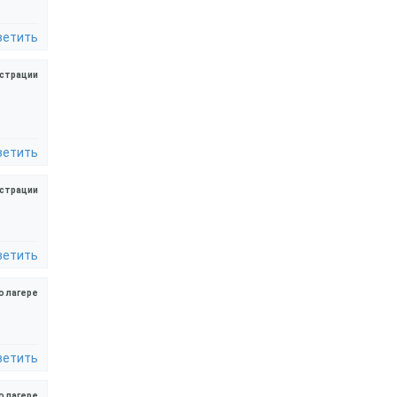
ветить
страции
ветить
страции
ветить
о лагере
ветить
о лагере