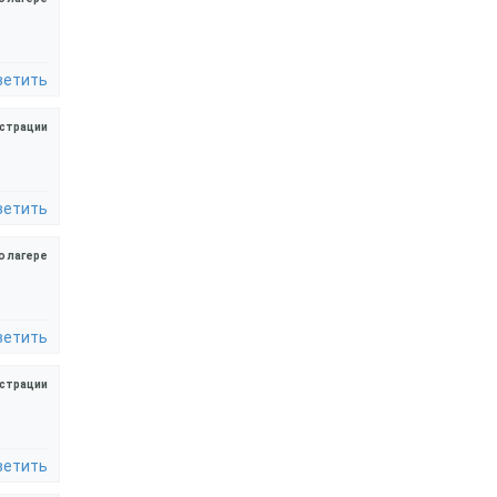
ветить
страции
ветить
о лагере
ветить
страции
ветить