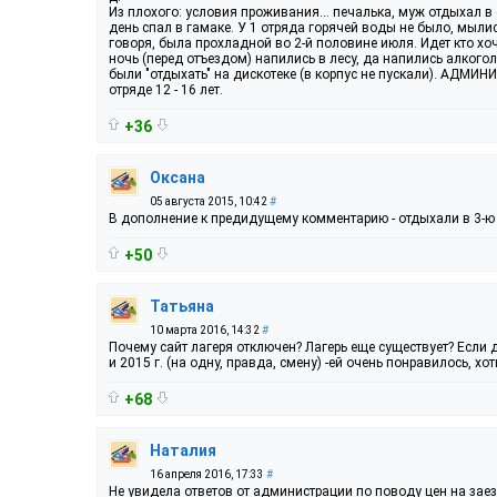
Из плохого: условия проживания... печалька, муж отдыхал в 
день спал в гамаке. У 1 отряда горячей воды не было, мылись
говоря, была прохладной во 2-й половине июля. Идет кто хоч
ночь (перед отъездом) напились в лесу, да напились алкого
были "отдыхать" на дискотеке (в корпус не пускали). АДМИН
отряде 12 - 16 лет.
+36
Оксана
05 августа 2015, 10:42
#
В дополнение к предидущему комментарию - отдыхали в 3-ю
+50
Татьяна
10 марта 2016, 14:32
#
Почему сайт лагеря отключен? Лагерь еще существует? Если 
и 2015 г. (на одну, правда, смену) -ей очень понравилось, хо
+68
Наталия
16 апреля 2016, 17:33
#
Не увидела ответов от администрации по поводу цен на заезд