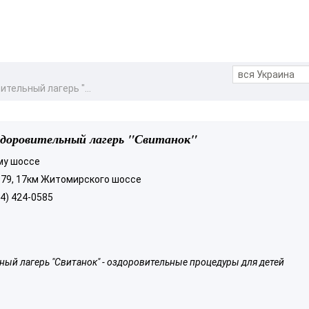
тельный лагерь "...
здоровительный лагерь "Свитанок"
му шоссе
 179, 17км Житомирского шоссе
44) 424-0585
ный лагерь "Свитанок" - оздоровительные процедуры для детей