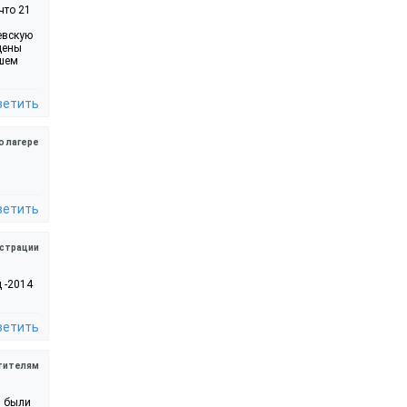
что 21
евскую
дены
ршем
ветить
о лагере
ветить
страции
 -2014
ветить
тителям
и были