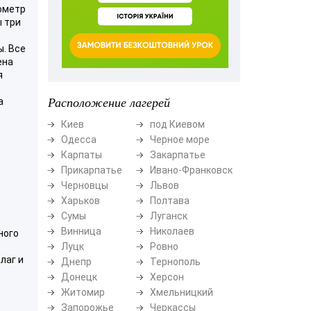
ометр
ы три
ы. Все
ена
я
Расположение лагерей
а
Киев
под Киевом
Одесса
Черное море
Карпаты
Закарпатье
Прикарпатье
Ивано-Франковск
Черновцы
Львов
Харьков
Полтава
Сумы
Луганск
Винница
Николаев
ного
Луцк
Ровно
лаг и
Днепр
Тернополь
Донецк
Херсон
Житомир
Хмельницкий
Запорожье
Черкассы