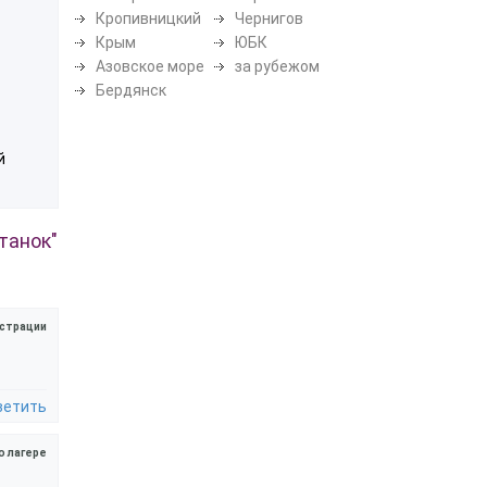
Кропивницкий
Чернигов
Крым
ЮБК
Азовское море
за рубежом
Бердянск
й
танок"
страции
ветить
о лагере