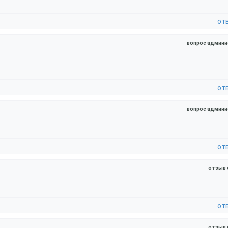
от
вопрос админи
от
вопрос админи
от
отзыв 
от
отзыв 