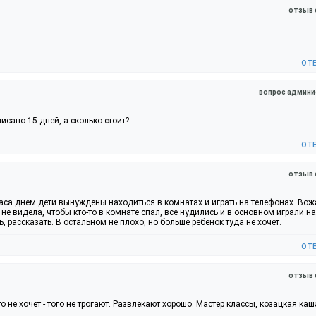
отзыв 
от
вопрос админи
исано 15 дней, а сколько стоит?
от
отзыв 
часа днем дети вынуждены находиться в комнатах и играть на телефонах. Во
 не видела, чтобы кто-то в комнате спал, все нудились и в основном играли на
, рассказать. В остальном не плохо, но больше ребенок туда не хочет.
от
отзыв 
о не хочет - того не трогают. Развлекают хорошо. Мастер классы, козацкая каша.