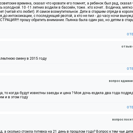
советские времена, сказал что кровати его помнят, а ребенок был рад, сказал 
 холодной. 10 -11 летних водили в бассейн, тоже.. кто хочет.. Водичка, мягко
ет (читай кто любит). И самое возмутительное. Дети в старшем отряде в корол
ля,до интоксикации, с последующей рвотой, а кто не пил - до часу ночи вынуж
ИСТРАЦИЯ!!! прошу обратить внимание. Пьянка была один раз, но детям в ста
от
отзыв 
 леьтнюю смену в 2015 году
от
вопрос админи
да, то когда будут известны заезды и цена ? Моя дочь ездила два года подряд
тим и в этом году
от
вопрос посе
, а сколько стоила путевка на 21 день в прошлом году? Вопрос к тем чьи дет