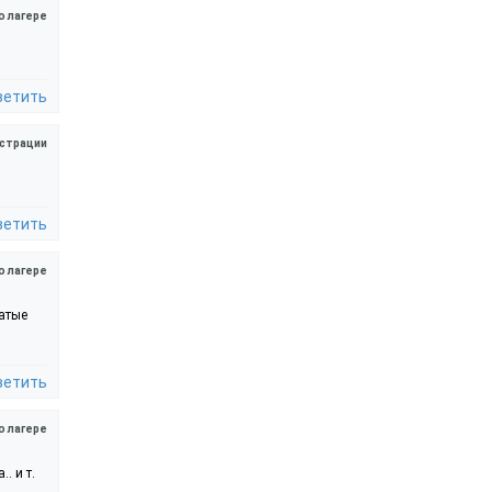
о лагере
ветить
страции
ветить
о лагере
жатые
ветить
о лагере
. и т.