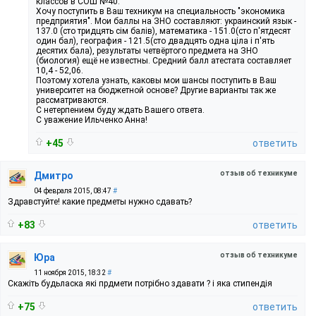
классов в СОШ №40.
Хочу поступить в Ваш техникум на специальность "экономика
предприятия". Мои баллы на ЗНО составляют: украинский язык -
137.0 (сто тридцять сім балів), математика - 151.0(сто п'ятдесят
один бал), география - 121.5(сто двадцять одна ціла і п'ять
десятих бала), результаты четвёртого предмета на ЗНО
(биология) ещё не известны. Средний балл атестата составляет
10,4 - 52,06.
Поэтому хотела узнать, каковы мои шансы поступить в Ваш
университет на бюджетной основе? Другие варианты так же
рассматриваются.
С нетерпением буду ждать Вашего ответа.
С уважение Ильченко Анна!
+45
ответить
отзыв об техникуме
Дмитро
04 февраля 2015, 08:47
#
Здравстуйте! какие предметы нужно сдавать?
+83
ответить
отзыв об техникуме
Юра
11 ноября 2015, 18:32
#
Скажіть будьласка які прдмети потрібно здавати ? і яка стипендія
+75
ответить