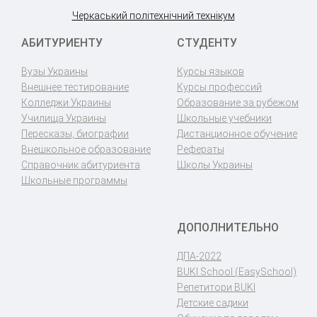
Черкаський політехнічний технікум
АБИТУРИЕНТУ
СТУДЕНТУ
Вузы Украины
Курсы языков
Внешнее тестирование
Курсы профессий
Колледжи Украины
Образование за рубежом
Училища Украины
Школьные учебники
Пересказы, биографии
Дистанционное обучение
Внешкольное образование
Рефераты
Справочник абитуриента
Школы Украины
Школьные программы
ДОПОЛНИТЕЛЬНО
ДПА-2022
BUKI School (EasySchool)
Репетитори BUKI
Детские садики