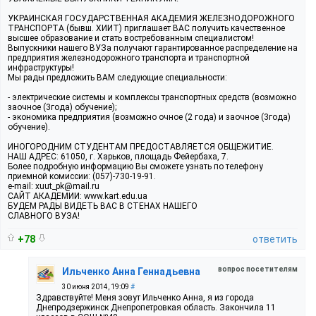
УКРАИНСКАЯ ГОСУДАРСТВЕННАЯ АКАДЕМИЯ ЖЕЛЕЗНОДОРОЖНОГО
ТРАНСПОРТА (бывш. ХИИТ) приглашает ВАС получить качественное
высшее образование и стать востребованным специалистом!
Выпускники нашего ВУЗа получают гарантированное распределение на
предприятия железнодорожного транспорта и транспортной
инфраструктуры!
Мы рады предложить ВАМ следующие специальности:
- электрические системы и комплексы транспортных средств (возможно
заочное (3года) обучение);
- экономика предприятия (возможно очное (2 года) и заочное (3года)
обучение).
ИНОГОРОДНИМ СТУДЕНТАМ ПРЕДОСТАВЛЯЕТСЯ ОБЩЕЖИТИЕ.
НАШ АДРЕС: 61050, г. Харьков, площадь Фейербаха, 7.
Более подробную информацию Вы сможете узнать по телефону
приемной комиссии: (057)-730-19-91.
e-mail: xuut_pk@mail.ru
САЙТ АКАДЕМИИ: www.kart.edu.ua
БУДЕМ РАДЫ ВИДЕТЬ ВАС В СТЕНАХ НАШЕГО
СЛАВНОГО ВУЗА!
+78
ответить
вопрос посетителям
Ильченко Анна Геннадьевна
30 июня 2014, 19:09
#
Здравствуйте! Меня зовут Ильченко Анна, я из города
Днепродзержинск Днепропетровкая область. Закончила 11