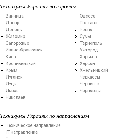
Техникумы Украины по городам
Винница
Одесса
Днепр
Полтава
Донецк
Ровно
Житомир
Сумы
Запорожье
Тернополь
Ивано-Франковск
Ужгород
Киев
Харьков
Кропивницкий
Херсон
Крым
Хмельницкий
Луганск
Черкассы
Луцк
Чернигов
Львов
Черновцы
Николаев
Техникумы Украины по направлениям
Техническое направление
ІТ-направление