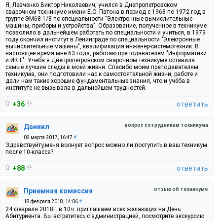
Я, Левченко Виктор Николаевич, учился в Днепропетровском
сварочном техникуме имени Е.О. Патона в период с 1968 по 1972 год в
группе ЭМ68-1/8 по специальности "Электронные вычислительные
машины, приборы и устройства". Образование, полученное в техникуме
позволило в дальнейшем работать по специальности и учиться, в 1979
году окончил институт в Ленинграде по специальности "Электронные
вычислительные машины", квалификация инженер-системотехник. В
настоящее время мне 63 года, работаю преподавателем "Информатики
и ИКТ". Учёба в Днепропетровском сварочном техникуме оставила
самые лучшие следы в моей жизни. Спасибо моим преподавателям
техникума, они подготовили нас к самостоятельной жизни, работе и
дали нам такие хорошие фундаментальные знания, что и учёба в
институте не вызывала в дальнейшем трудностей.
+36
ответить
вопрос сотрудникам техникума
Даниил
02 марта 2017, 16:47
#
Здравствуйту,меня волнует вопрос можно ли поступить в ваш техникум
после 10-класса?
+88
ответить
отзыв об техникуме
Приемная комиссия
18 февраля 2018, 14:06
#
24 февраля 2018г. в 10ч. приглашаем всех желающих на День
Абитуриента. Вы встретитесь с администрацией, посмотрите экскурсию