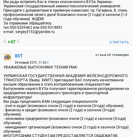
Мы рады встретить Вас в стенах классического ВУЗа Украины -
Украинский государственный химико-технологический университет .
Приходите с документами в приёмную комиссию: пр. Гагарина, 8, стань
профессионалом своего дела! Возможно очное (3 года) и заочное (1-3
года обучение). ЖДЁМ!
За справками обращайтесь:
тел.050-5209462 или 050-9318851
е-mail: sergey3152@yandex.ru
+47
ответить
отзыв об техникуме
XIIT
24 января 2013, 11:26
#
УВАЖАЕМЫЕ ВЫПУСКНИКИ ТЕХНИКУМА!
УКРАИНСКАЯ ГОСУДАРСТВЕННАЯ АКАДЕМИЯ ЖЕЛЕЗНОДОРОЖНОГО
ТРАНСПОРТА (бывш. ХИИТ) приглашает ВАС получить качественное
высшее образование и стать востребованным специалистом!
Выпускники нашего ВУЗа получают гарантированное распределение на
предприятия железнодорожного транспорта и транспортной
инфраструктуры!
Мы рады предложить ВАМ следующие специальности:
- учет и аудит (возможно очное (2 года) и заочное (3года) обучение);
- финансы и кредит (возможно очное (2 года) и заочное (3года)
обучение);
- экономика предприятия (возможно очное (2 года) и заочное (3года)
обучение);
- менеджмент организаций (возможно очное (2 года) и заочное (3года)
обучение).
ИНОГОРОДНИМ СТУДЕНТАМ ПРЕДОСТАВЛЯЕТСЯ ОБЩЕЖИТИЕ.