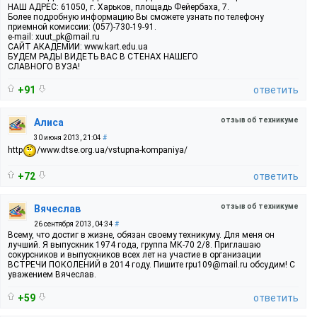
НАШ АДРЕС: 61050, г. Харьков, площадь Фейербаха, 7.
Более подробную информацию Вы сможете узнать по телефону
приемной комиссии: (057)-730-19-91.
e-mail: xuut_pk@mail.ru
САЙТ АКАДЕМИИ: www.kart.edu.ua
БУДЕМ РАДЫ ВИДЕТЬ ВАС В СТЕНАХ НАШЕГО
СЛАВНОГО ВУЗА!
+91
ответить
отзыв об техникуме
Алиса
30 июня 2013, 21:04
#
http
/www.dtse.org.ua/vstupna-kompaniya/
+72
ответить
отзыв об техникуме
Вячеслав
26 сентября 2013, 04:34
#
Всему, что достиг в жизне, обязан своему техникуму. Для меня он
лучший. Я выпускник 1974 года, группа МК-70 2/8. Приглашаю
сокурсников и выпускников всех лет на участие в организации
ВСТРЕЧИ ПОКОЛЕНИЙ в 2014 году. Пишите rpu109@mail.ru обсудим! С
уважением Вячеслав.
+59
ответить