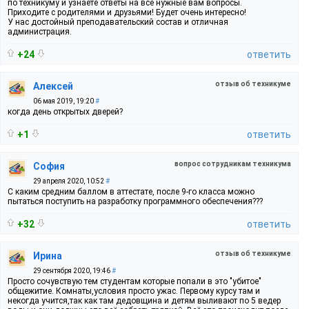
по техникуму и узнаете ответы на все нужные вам вопросы.
Приходите с родителями и друзьями! Будет очень интересно!
У нас достойный преподавательский состав и отличная
администрация.
+24
ответить
отзыв об техникуме
Алексей
06 мая 2019, 19:20
#
когда день открытых дверей?
+1
ответить
вопрос сотрудникам техникума
София
29 апреля 2020, 10:52
#
С каким средним баллом в аттестате, после 9-го класса можно
пытаться поступить на разработку программного обеспечения???
+32
ответить
отзыв об техникуме
Ирина
29 сентября 2020, 19:46
#
Просто сочувствую тем студентам которые попали в это "убитое"
общежитие. Комнаты,условия просто ужас. Первому курсу там и
некогда учится,так как там дедовщина и детям выливают по 5 ведер