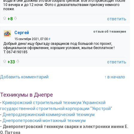
воды и они должны это всё собрать тряпкой. Всё это происходит после
10 вечера и до 12 ночи. Фото с доказательствами приложу немного
позже.
+8
ответить
отзыв об техникуме
Сергей
15 сентября 2021, 07:00
#
Добрый день! ищу брыгаду сварщиков под большой гос проэкт,
официальное оформление, хорошие условия, жылье бесплатное !
Т.0674190185
+33
ответить
Добавить комментарий
↑ в начало
Техникумы в Днепре
-
Криворожский строительный техникум Украинской
государственной строительной корпорации "Укрстрой"
-
Днепродзержинский коммерческий техникум
-
Днепропетровский монтажный техникум
- Днепропетровский техникум сварки и электроники имени Е.
О. Патона