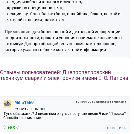
- студия изобразительного искусства;
- кружки по специальностям;
- секции футбола, баскетбола, волейбола, бокса, легкой и
тяжелой атлетики, шахматам.
Примечание:
для более полной и детальной информации
по деятельности, сроках и условиях приема школьников в
техникум Днепра обращайтесь по номерам телефонов,
которые указаны в блоке контактной информации.
Отзывы пользователей: Днепропетровский
техникум сварки и электроники имени Е. О. Патона
вопрос сотрудникам техникума
Miha1669
29 июля 2011, 07:10
#
Тут є общежитие? И писля якого лутше поступать писля 9 или 11 класа?
Спасиба за внимание.
+53
ответить