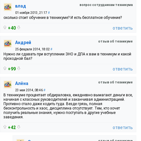
вопрос сотрудникам техникума
влад
01 ноября 2013, 21:17
#
сколько стоит обучение в техникуме? И есть бесплатное обучение?
+40
ответить
отзыв об техникуме
Андрей
25 февраля 2014, 18:02
#
Нужно ли сдавать при вступлении ЗНО и ДПА к вам в техникум и какой
проходной бал?
+99
ответить
отзыв об техникуме
Алёна
23 мая 2014, 08:46
#
В техникуме процветает обдираловка, ежедневно вымагают деньги все,
начиная с классных руководителей и заканчивая администрацией.
Противно стало даже ходить туда. Везде грязь, полная
бесконтрольность и хаос, дисциплина отсутствует. Тем, кто хочет
получить реальные знания, нужно поступать в другие учебные
заведения.
+42
ответить
отзыв об техникуме