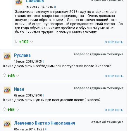
Снежана
09 июля 2014, 12:02
#
Закончила техникум в прошлом 2013 году по специальности
техник-технолог сварочного производтва... Очень довольна
полученными образованием... Для тех кто хочет знаний - это
отличный старт... тут прекрасный преподавательский состав... За
три года обучения никаких проблем с обучением у меня не
было... Учиться трудно... потому и многие уходят.
+102
ответить
вопрос сотрудникам техникума
Руслана
16 июня 2015, 10:05
#
Какие документы необходимы при поступлении после 9 класса?
+46
ответить
вопрос сотрудникам техникума
Иван
09 июля 2015, 19:30
#
Какие документы нужны при поступлении после 9 класса?
+55
ответить
отзыв об техникуме
Левченко Виктор Николаевич
06 января 2017, 15:22
#