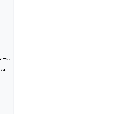
ментами
есь: