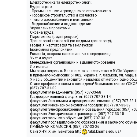
Електротехніка та електротехнології;
Будівництво;
- Промышленное и гражданское строительство
- Городское строительство и хозяйство
- Теплогазоснабжение и вентиляция
- Водоснабжение и водоотведение
Управление проектами
Охрана труда;
Гідротехніка (водні ресурси);
Транспортні технології (за видами транспорту);
Геодезія, картографія та землеустрій
Економика предприятий.
Екологія, охорона навколишнього середовища
Учет и аудит
Менеджмент организаций и администрирование
Логистика
Мы рады встретить Вас в стенах классического ВУЗа Украин
в приёмную комиссию: 61002, Украина, г. Харьков, ул. Марш
У нас 5 общежитий находится недалеко от метро и одно общ
Стань профессионалом своего дела! Возможно очное УСКОРЕ
(057) 707-31-09
факультет Менеджмента: (057) 707-33-68
Градостроительный факультет: (057) 707-33-14
факультет Экономики и предпринимательства: (057) 707-33-1
факультет Инженерной экологии городов: (057) 707-33-39
факультет Электроснабжения и освещения городов: (057) 70
факультет Электрического транспорта: (057) 707-33-15
факультет заочного обучения: (057) 707-33-18
факультет последипломного образования и заочного обучени
ПРИЁМНАЯ КОМИССИЯ: (057) 707-33-26
Сайт ХНУГХ им. Бекетова http
/abit.kname.edu.ua/