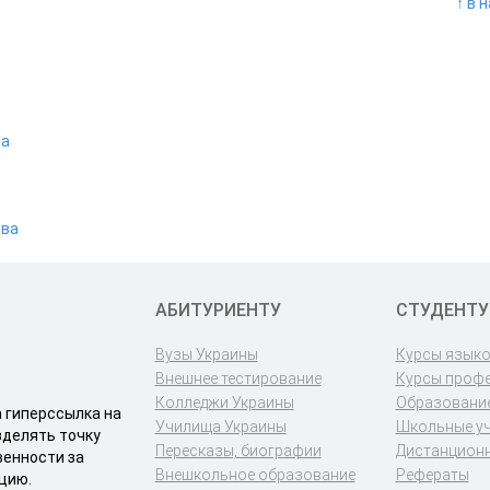
↑ в 
та
тва
АБИТУРИЕНТУ
СТУДЕНТУ
Вузы Украины
Курсы язык
Внешнее тестирование
Курсы проф
Колледжи Украины
Образование
a гиперссылка на
Училища Украины
Школьные у
зделять точку
Пересказы, биографии
Дистанционн
венности за
Внешкольное образование
Рефераты
цию.