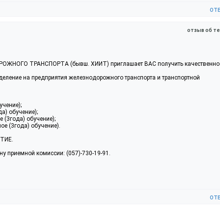
от
отзыв об те
ОГО ТРАНСПОРТА (бывш. ХИИТ) приглашает ВАС получить качественно
еление на предприятия железнодорожного транспорта и транспортной
учение);
а) обучение);
 (3года) обучение);
ое (3года) обучение).
ТИЕ.
 приемной комиссии: (057)-730-19-91.
от