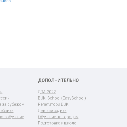
начало
ДОПОЛНИТЕЛЬНО
ов
ДПА-2022
ессий
BUKI School (EasySchool)
 за рубежом
Репетитори BUKI
чебники
Детские садики
ое обучение
Обучение по городам
Подготовка к школе