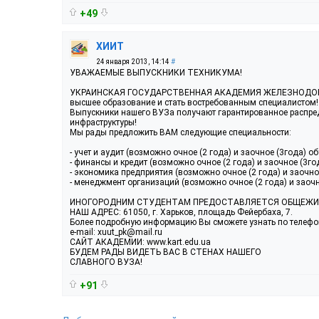
+49
ХИИТ
24 января 2013, 14:14
#
УВАЖАЕМЫЕ ВЫПУСКНИКИ ТЕХНИКУМА!
УКРАИНСКАЯ ГОСУДАРСТВЕННАЯ АКАДЕМИЯ ЖЕЛЕЗНОДОРОЖН
высшее образование и стать востребованным специалистом!
Выпускники нашего ВУЗа получают гарантированное распред
инфраструктуры!
Мы рады предложить ВАМ следующие специальности:
- учет и аудит (возможно очное (2 года) и заочное (3года) об
- финансы и кредит (возможно очное (2 года) и заочное (3год
- экономика предприятия (возможно очное (2 года) и заочное
- менеджмент организаций (возможно очное (2 года) и заочн
ИНОГОРОДНИМ СТУДЕНТАМ ПРЕДОСТАВЛЯЕТСЯ ОБЩЕЖИ
НАШ АДРЕС: 61050, г. Харьков, площадь Фейербаха, 7.
Более подробную информацию Вы сможете узнать по телефону
e-mail: xuut_pk@mail.ru
САЙТ АКАДЕМИИ: www.kart.edu.ua
БУДЕМ РАДЫ ВИДЕТЬ ВАС В СТЕНАХ НАШЕГО
СЛАВНОГО ВУЗА!
+91