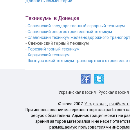
Добавить комментарий
Техникумы в Донецке
-
Славянский государственный аграрный техникум
-
Славянский энергостроительный техникум
-
Славянский техникум железнодорожного транспор
- Снеженский горный техникум
-
Торезкий горный техникум
-
Харцизский техникум
-
Ясынуватский техникум транспортного строительс
Украинская версия
Русская версия
© since 2007.
Угода конфіденційності
При использовании материалов портала parta.com.u
ресурс обязательна. Администрация может не ра
зрения авторов материалов и не несет ответст
размещаемую пользователями информа