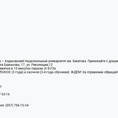
ы – Харьковский Национальный университет им. Бекетова. Приезжайте с доку
ала Бажанова, 17, ул. Революции,12
ежитие в 10 минутах пешком от ВУЗа.
ННОЕ (3 года) и заочное (3-4 года обучение). ЖДЁМ! За справками обращайт
7
7-33-16
я: (057) 706-15-34