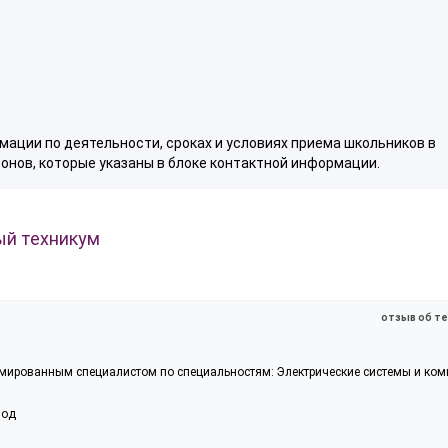
мации по деятельности, сроках и условиях приема школьников в
нов, которые указаны в блоке контактной информации.
ый техникум
отзыв об те
ломированным специалистом по специальностям: Электрические системы и ко
вод