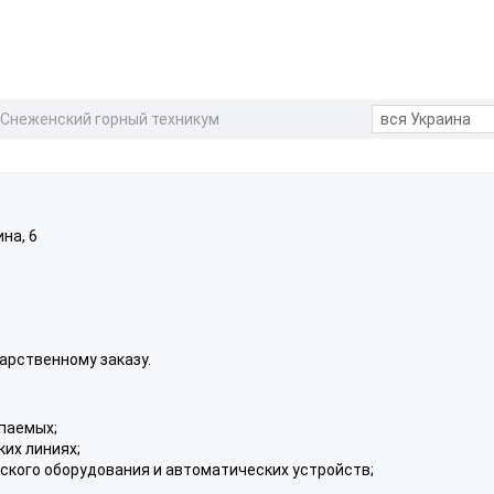
Снеженский горный техникум
на, 6
арственному заказу.
опаемых;
ких линиях;
еского оборудования и автоматических устройств;