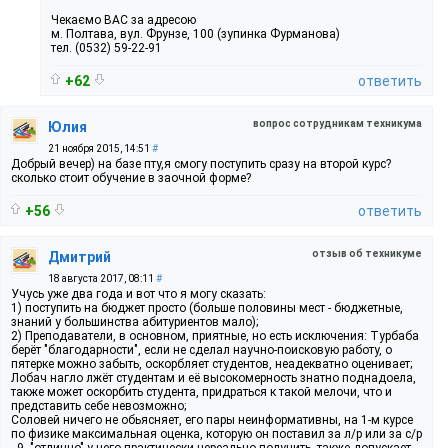
Чекаємо ВАС за адресою
м. Полтава, вул. Фрунзе, 100 (зупинка Фурманова)
тел. (0532) 59-22-91
+62
ответить
вопрос сотрудникам техникума
Юлия
21 ноября 2015, 14:51
#
Добрый вечер) на базе пту,я смогу поступить сразу на второй курс?
сколько стоит обучение в заочной форме?
+56
ответить
отзыв об техникуме
Дмитрий
18 августа 2017, 08:11
#
Учусь уже два года и вот что я могу сказать:
1) поступить на бюджет просто (больше половины мест - бюджетные,
знаний у большинства абитуриентов мало);
2) Преподаватели, в основном, приятные, но есть исключения: Турбаба
берёт "благодарности", если не сделал научно-поисковую работу, о
пятерке можно забыть, оскорбляет студентов, неадекватно оценивает;
Лобач нагло лжёт студентам и её высокомерность знатно поднадоела,
также может оскорбить студента, придраться к такой мелочи, что и
представить себе невозможно;
Соловей ничего не обьясняет, его пары неинформативны, на 1-м курсе
по физике максимальная оценка, которую он поставил за л/р или за с/р
- 9, "отлично" у него практически нереально получить, также допускает