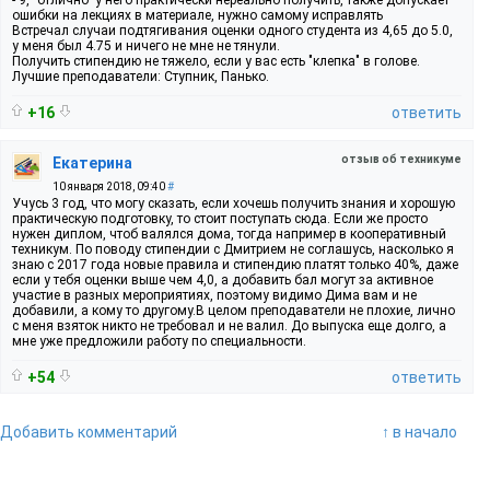
ошибки на лекциях в материале, нужно самому исправлять
Встречал случаи подтягивания оценки одного студента из 4,65 до 5.0,
у меня был 4.75 и ничего не мне не тянули.
Получить стипендию не тяжело, если у вас есть "клепка" в голове.
Лучшие преподаватели: Ступник, Панько.
+16
ответить
отзыв об техникуме
Екатерина
10 января 2018, 09:40
#
Учусь 3 год, что могу сказать, если хочешь получить знания и хорошую
практическую подготовку, то стоит поступать сюда. Если же просто
нужен диплом, чтоб валялся дома, тогда например в кооперативный
техникум. По поводу стипендии с Дмитрием не соглашусь, насколько я
знаю с 2017 года новые правила и стипендию платят только 40%, даже
если у тебя оценки выше чем 4,0, а добавить бал могут за активное
участие в разных мероприятиях, поэтому видимо Дима вам и не
добавили, а кому то другому.В целом преподаватели не плохие, лично
с меня взяток никто не требовал и не валил. До выпуска еще долго, а
мне уже предложили работу по специальности.
+54
ответить
Добавить комментарий
↑ в начало