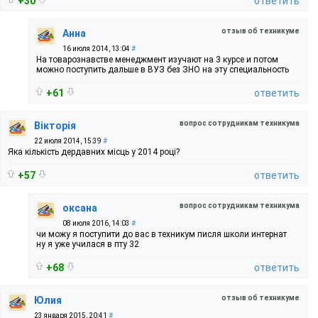
+30
ответить
отзыв об техникуме
Анна
16 июля 2014, 13:04
#
На товарознавстве менеджмент изучают на 3 курсе и потом
можно поступить дальше в ВУЗ без ЗНО на эту специальность
+61
ответить
вопрос сотрудникам техникума
Вікторія
22 июля 2014, 15:39
#
Яка кількість дердавних місць у 2014 році?
+57
ответить
вопрос сотрудникам техникума
оксана
08 июля 2016, 14:03
#
чи можу я поступити до вас в теxникум писля школи интернат
ну я уже училася в пту 32
+68
ответить
отзыв об техникуме
Юлия
23 января 2015, 20:41
#