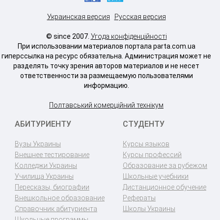
Украинская версия
Русская версия
© since 2007.
Угода конфіденційності
При использовании материалов портала parta.com.ua
гиперссылка на ресурс обязательна. Администрация может не
разделять точку зрения авторов материалов и не несет
ответственности за размещаемую пользователями
информацию.
Полтавський комерційний технікум
АБИТУРИЕНТУ
СТУДЕНТУ
Вузы Украины
Курсы языков
Внешнее тестирование
Курсы профессий
Колледжи Украины
Образование за рубежом
Училища Украины
Школьные учебники
Пересказы, биографии
Дистанционное обучение
Внешкольное образование
Рефераты
Справочник абитуриента
Школы Украины
Школьные программы