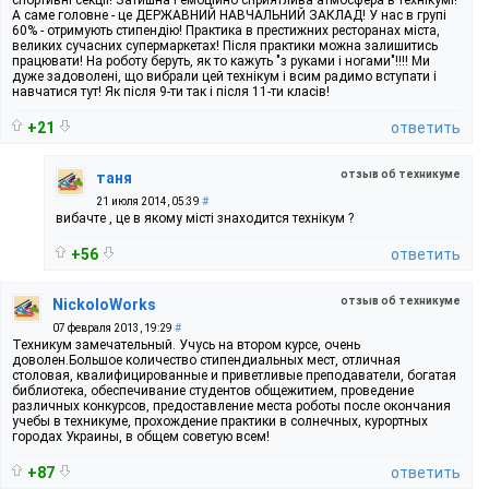
А саме головне - це ДЕРЖАВНИЙ НАВЧАЛЬНИЙ ЗАКЛАД! У нас в групі
60% - отримують стипендію! Практика в престижних ресторанах міста,
великих сучасних супермаркетах! Після практики можна залишитись
працювати! На роботу беруть, як то кажуть "з руками і ногами"!!!! Ми
дуже задоволені, що вибрали цей технікум і всим радимо вступати і
навчатися тут! Як після 9-ти так і після 11-ти класів!
+21
ответить
отзыв об техникуме
таня
21 июля 2014, 05:39
#
вибачте , це в якому місті знаходится технікум ?
+56
ответить
отзыв об техникуме
NickoloWorks
07 февраля 2013, 19:29
#
Техникум замечательный. Учусь на втором курсе, очень
доволен.Большое количество стипендиальных мест, отличная
столовая, квалифицированные и приветливые преподаватели, богатая
библиотека, обеспечивание студентов общежитием, проведение
различных конкурсов, предоставление места роботы после окончания
учебы в техникуме, прохождение практики в солнечных, курортных
городах Украины, в общем советую всем!
+87
ответить