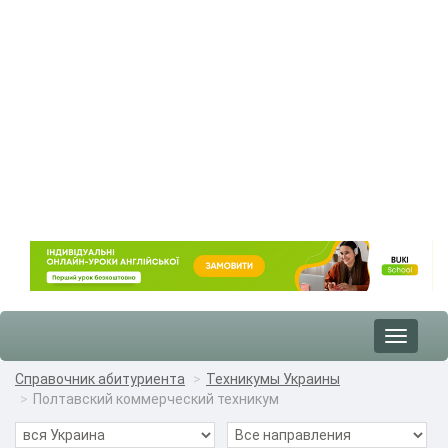
Toggle
navigat
Справочник абитуриента
Техникумы Украины
Полтавский коммерческий техникум