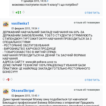
11 декабря 2015, 14:36
#
можливо поступити після 9 класу? і що потрібно?
+51
ответить
отзыв об техникуме
vasillenka1
01 февраля 2013, 19:54
#
ДЕРЖАВНИЙ НАВЧАЛЬНИЙ ЗАКЛАД! НАВЧАННЯ НА 60% -ЗА
ДЕРЖАВНИМ ЗАМОВЛЕННЯМ, ТОБТО СТУДЕНТИ ОТРИМУЮЮТЬ
СТИПЕНДІЮ!!!! ГУРТОЖИТОК!!!!!! НАВЧАННЯ ПРОВОДИТЬСЯ ЗА 3
СПЕЦІАЛЬНОСТЯМИ:
- РЕСТОРАННЕ ОБСЛУГОВУВАННЯ
- ВИРОБНИЦТВО ХАРЧОВОЇ ПРОДУКЦІЇ
- ТОВАРОЗНАВСТВО В МИТНІЙ СПРАВІ.
НАВЧАННЯ ПРОВОДИТЬСЯ НА ДЕННІЙ ТА ЗАОЧНІЙ ФОРМАХ
НАВЧАННЯ.
АДРЕСА САЙТУ: www.pkt-poltava.ucoz.ru
ДУЖЕ ГАРНИЙ ТЕХНІКУМ! 100% ПРАЦЕВЛАШТУВАННЯ! БАЗИ
ПРАКТИКИ- ЦЕ НАЙКРАЩІ ЗАКЛАДИ ГОТЕЛЬНО-РЕСТОРАННОГО
БІЗНЕСУ!!!!!
-9
ответить
отзыв об техникуме
OksanaSkripal
02 февраля 2013, 13:45
#
Дуже гарний технікум! Моєму сину подобається тут навчатися!
Викладачі професіонали! Велика бібліотека з інтернетом! Працюють
спортивні секції! Затишна і емоційно сприятлива атмосфера в технікумі!