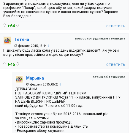
Здравствуйте, подскажите, пожалуйста, есть ли у Вас курсы по
профессии "Повар", какой срок обучения, какой разряд получает
учащийся по окончанию курсов и какая стоимость курсов? Заранее
Вам благодарна.
+64
ответить
вопрос сотрудникам техникума
Тетяна
03 февраля 2015, 13:44
#
Підскажіть будь ласка коли у вас день відкритих дверей? І які умови
вступу після професійного ліцею сфери послуг?
+46
ответить
отзыв об техникуме
Марьяна
04 февраля 2015, 06:23
#
ДЕРЖАВНИЙ
ПОЛТАВСЬКИЙ КОМЕРЦІЙНИЙ ТЕХНІКУМ
ЗАПРОШУЄ ВИПУСКИКІВ 9-х та 11 –х класів, випускників ПТУ
НА ДЕНЬ ВІДКРИТИХ ДВЕРЕЙ,
який відбудеться 7 лютого об 11.00 год.
Технікум оголошує набір на 2015-2016 навчальний рік
за спеціальностями:
- Виробництво харчової продукції;
- Товарознавство та комерційна діяльність;
- Ресторанне обслуговування.