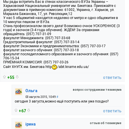
Мы рады встретить Вас в стенах классического ВУЗа Украины –
Харьковский Национальный университет им. Бекетова. Приезжайте с
документами в приёмную комиссию: 61002, Украина, г. Харьков, ул.
Маршала Бажанова, 17, ул. Революции,12
У нас 5 общежитий находится недалеко от метро и одно общежитие в
10 минутах пешком от ВУЗа.
Стань профессионалом своего дела! Возможно очное УСКОРЕННОЕ (3
года) и заочное (3-4 года обучение). ЖДЁМ! За справками
обращайтесь: (057) 707-31-09
факультет Менеджмента: (057) 707-33-68
Градостроительный факультет: (057) 707-33-14
факультет Экономики и предпринимательства: (057) 707-33-17
факультет заочного обучения: (057) 707-33-18
факультет последипломного образования и заочного обучения: (057)
706-15-34
ПРИЁМНАЯ КОМИССИЯ: (057) 707-33-26
Сайт ХНУГХ им. Бекетова http
/abit.kname.edu.ua/
+55
ответить
вопрос сотрудникам техникума
Ольга
03 августа 2015, 10:49
#
сегодня 3 августа,можно ещё поступить или уже поздно?
+67
ответить
отзыв об техникуме
ірина