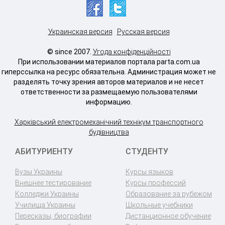
Украинская версия
Русская версия
© since 2007.
Угода конфіденційності
При использовании материалов портала parta.com.ua
гиперссылка на ресурс обязательна. Администрация может не
разделять точку зрения авторов материалов и не несет
ответственности за размещаемую пользователями
информацию.
Харківський електромеханічний технікум транспортного
будівництва
АБИТУРИЕНТУ
СТУДЕНТУ
Вузы Украины
Курсы языков
Внешнее тестирование
Курсы профессий
Колледжи Украины
Образование за рубежом
Училища Украины
Школьные учебники
Пересказы, биографии
Дистанционное обучение