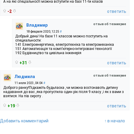
А на які спеціальності можна вступити на базі 11-ти класів
-2
ответить
отзыв об техникуме
Владимир
18 февраля 2020, 12:25
#
Добрый день! На базе 11 классов можно поступить на
специальности:
141 Електроенергетика, електротехніка та електромеханіка
151 Автоматизація та комп’ютерно-інтегровані технології
192 Будівництво та цивільна інженерія
+31
ответить
отзыв об техникуме
Людмила
11 июля 2023, 04:04
#
Доброго ранку!Підкажіть будьласка ,чи можна востонавоть дитину
надавання до вас ,яка пропустила один рік після 9 класу ,і як з вами з
взятися. На пів сироту .
+19
ответить
Добавить комментарий
↑ в начало