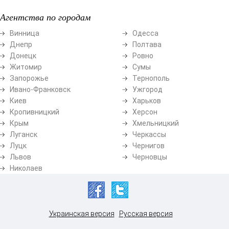
Агентства по городам
Винница
Одесса
Днепр
Полтава
Донецк
Ровно
Житомир
Сумы
Запорожье
Тернополь
Ивано-Франковск
Ужгород
Киев
Харьков
Кропивницкий
Херсон
Крым
Хмельницкий
Луганск
Черкассы
Луцк
Чернигов
Львов
Черновцы
Николаев
Украинская версия
Русская версия