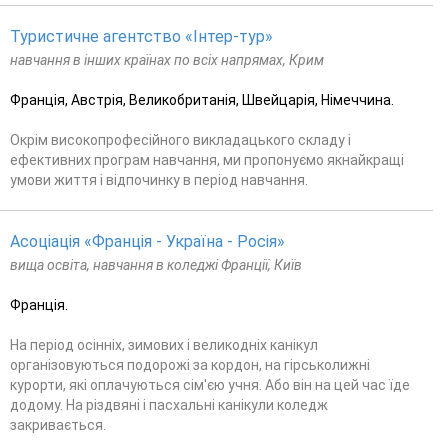
Туристичне агентство «Інтер-тур»
навчання в інших країнах по всіх напрямах, Крим
Франція, Австрія, Великобританія, Швейцарія, Німеччина.
Окрім високопрофесійного викладацького складу і
ефективних програм навчання, ми пропонуємо якнайкращі
умови життя і відпочинку в період навчання.
Асоціація «Франція - Україна - Росія»
вища освіта, навчання в коледжі Франції, Київ
Франція.
На період осінніх, зимових і великодніх канікул
організовуються подорожі за кордон, на гірськолижні
курорти, які оплачуються сім'єю учня. Або він на цей час їде
додому. На різдвяні і пасхальні канікули коледж
закривається.