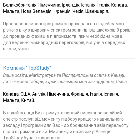
Великобританія, Німеччина, Ірландія, Іспанія, Італія, Канада,
Мальта, Нова Зеландія, Франція, Чехія, Швейцарія.
Пропоновані мовні програми розраховані на людей самого
різного віку з широким спектром запитів: від школярів 8 років
до провідних фахівців підприємств, яким необхідна мова
для ведення міжнародних переговорів, від учнів середньої
школи, учнів і...
Компанія "TopStudy"
Вища освіта, Магістратура та Післядипломна освіта в Канаді,
дитячі мовні табори, курси іноземних мов за кордоном, Львів
Канада, США, Англія, Німеччина, Франція, Італія, Іспанія,
Мальта, Китай.
В нашій агенції Ви отримуєте повний високопрофесійний
спектр послуг: від моменту підбору кращого навчального
закладу і програми для Вас - до бронювання авіа перельоту
після отримання візи. Ми завжди на зв'язку! Агенція
TopStudy була створена на...