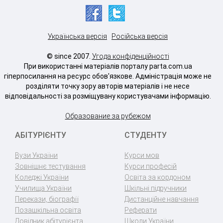
Українська версія
Російська версія
© since 2007.
Угода конфіденційності
При використанні матеріалів порталу parta.com.ua
гіперпосилання на ресурс обов'язкове. Адміністрація може не
розділяти точку зору авторів матеріалів і не несе
відповідальності за розміщувану користувачами інформацію.
Образование за рубежом
АБІТУРІЄНТУ
СТУДЕНТУ
Вузи України
Курси мов
Зовнішнє тестування
Курси професій
Коледжі України
Освіта за кордоном
Училища України
Шкільні підручники
Перекази, біографії
Дистанційне навчання
Позашкільна освіта
Реферати
Довідник абітурієнта
Школи України