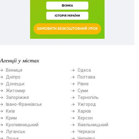
Агенції у містах
Вінниця
Одеса
Дніпро
Полтава
Донецьк
Рівне
Житомир
Суми
Запоріжжя
Тернопіль
Івано-Франківськ
Ужгород
Київ
Харків
Крим
Херсон
Кропивницький
Хмельницький
Луганськ
Черкаси
Луцьк
Чернівці