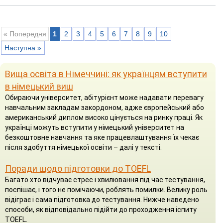
« Попередня
1
2
3
4
5
6
7
8
9
10
Наступна »
Вища освіта в Німеччині: як українцям вступити
в німецький виш
Обираючи університет, абітурієнт може надавати перевагу
навчальним закладам закордоном, адже європейський або
американський диплом високо цінується на ринку праці. Як
українці можуть вступити у німецький університет на
безкоштовне навчання та яке працевлаштування їх чекає
після здобуття німецької освіти – далі у тексті.
Поради щодо підготовки до TOEFL
Багато хто відчуває стрес і хвилювання під час тестування,
поспішає, і того не помічаючи, роблять помилки. Велику роль
відіграє і сама підготовка до тестування. Нижче наведено
способи, як відповідально підійти до проходження іспиту
TOEFL.