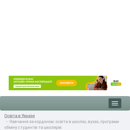
Toggle
navigat
Освіта в Україні
Навчання за кордоном: освіта в школах, вузах, програми
обміну студентів та школярів