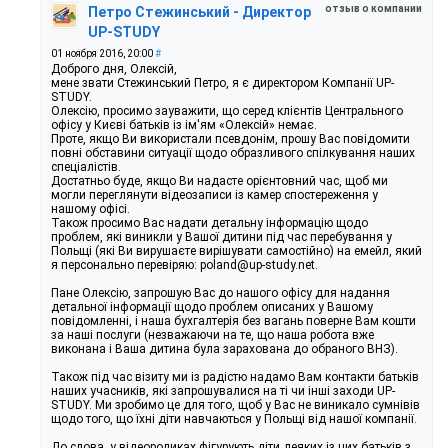
отзыв о компании
Петро Стежинський - Директор
UP-STUDY
01 ноября 2016, 20:00
#
Доброго дня, Олексій,
мене звати Стежинський Петро, я є директором Компанії UP-
STUDY.
Олексію, просимо зауважити, що серед клієнтів Центрального
офісу у Києві батьків із ім'ям «Олексій» немає.
Проте, якщо Ви використали псевдонім, прошу Вас повідомити
повні обставини ситуації щодо образливого спілкування наших
спеціалістів.
Достатньо буде, якщо Ви надасте орієнтовний час, щоб ми
могли переглянути відеозаписи із камер спостереження у
нашому офісі.
Також просимо Вас надати детальну інформацію щодо
проблем, які виникли у Вашої дитини під час перебування у
Польщі (які Ви вирушаєте вирішувати самостійно) на емейл, який
я персонально перевіряю: poland@up-study.net.
Пане Олексію, запрошую Вас до нашого офісу для надання
детальної інформації щодо проблем описаних у Вашому
повідомленні, і наша бухгалтерія без вагань поверне Вам кошти
за наші послуги (незважаючи на те, що наша робота вже
виконана і Ваша дитина була зарахована до обраного ВНЗ).
Також під час візиту ми із радістю надамо Вам контакти батьків
наших учасників, які запрошувалися на ті чи інші заходи UP-
STUDY. Ми зробимо це для того, щоб у Вас не виникало сумнівів
щодо того, що їхні діти навчаються у Польщі від нашої компанії.
До слова, у відеороликах фігурують діти деяких із цих батьків з