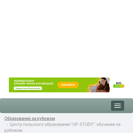
Toggle
navigat
Образование за рубежом
Центр польского образования "UP-STUDY": обучение за
рубежом