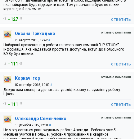
"UP-STUDY", дізнавшись про інтереси та хоббі, підбирає спеціальність,
яка найкраще буде підходити вам. Тому навчання буде не тільки
корисне, а й приємне!
+127
ответить
отзыв о компании
Оксана Приходько
28 августа 2015, 12:42
#
Найкращі враження від роботи та персоналу компанії "UP-STUDY".
Інформація, яка надається проста та доступна, вступ до Польського
ВУЗу був легким.
+111
ответить
отзыв о компании
Коркач Ігор
02 сентября 2015, 10:09
#
Дякую вам хлопці та дівчата за уваліфіковану та сумлінну роботу.
Щасти.
+111
ответить
отзыв о компании
Олександр Семенченко
18 декабря 2015, 22:01
#
Не могу остаться равнодушным работе Апстади . Ребенок уже 5
месяцев учится в Польше , условия проживания в квартире
предоставленной компанией хорошие, в университете все нравится .