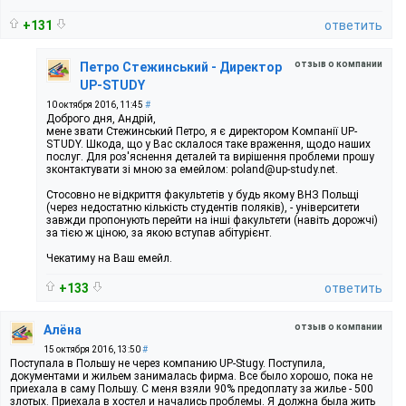
+131
ответить
отзыв о компании
Петро Стежинський - Директор
UP-STUDY
10 октября 2016, 11:45
#
Доброго дня, Андрій,
мене звати Стежинський Петро, я є директором Компанії UP-
STUDY. Шкода, що у Вас склалося таке враження, щодо наших
послуг. Для роз'яснення деталей та вирішення проблеми прошу
зконтактувати зі мною за емейлом: poland@up-study.net.
Стосовно не відкриття факультетів у будь якому ВНЗ Польщі
(через недостатню кількість студентів поляків), - університети
завжди пропонують перейти на інші факультети (навіть дорожчі)
за тією ж ціною, за якою вступав абітурієнт.
Чекатиму на Ваш емейл.
+133
ответить
отзыв о компании
Алёна
15 октября 2016, 13:50
#
Поступала в Польшу не через компанию UP-Stugy. Поступила,
документами и жильем занималась фирма. Все было хорошо, пока не
приехала в саму Польшу. С меня взяли 90% предоплату за жилье - 500
злотых. Приехала в хостел и начались проблемы. Я должна была жить