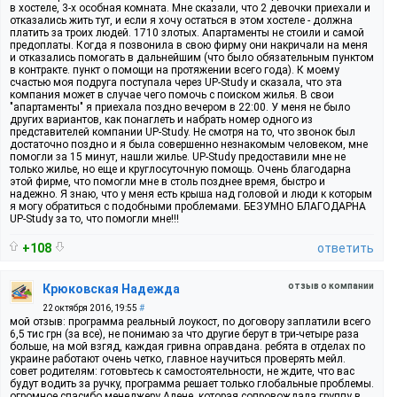
в хостеле, 3-х особная комната. Мне сказали, что 2 девочки приехали и
отказались жить тут, и если я хочу остаться в этом хостеле - должна
платить за троих людей. 1710 злотых. Апартаменты не стоили и самой
предоплаты. Когда я позвонила в свою фирму они накричали на меня
и отказались помогать в дальнейшим (что было обязательным пунктом
в контракте. пункт о помощи на протяжении всего года). К моему
счастью моя подруга поступала через UP-Study и сказала, что эта
компания может в случае чего помочь с поиском жилья. В свои
"апартаменты" я приехала поздно вечером в 22:00. У меня не было
других вариантов, как понаглеть и набрать номер одного из
представителей компании UP-Study. Не смотря на то, что звонок был
достаточно поздно и я была совершенно незнакомым человеком, мне
помогли за 15 минут, нашли жилье. UP-Study предоставили мне не
только жилье, но еще и круглосуточную помощь. Очень благодарна
этой фирме, что помогли мне в столь позднее время, быстро и
надежно. Я знаю, что у меня есть крыша над головой и люди к которым
я могу обратиться с подобными проблемами. БЕЗУМНО БЛАГОДАРНА
UP-Study за то, что помогли мне!!!
+108
ответить
отзыв о компании
Крюковская Надежда
22 октября 2016, 19:55
#
мой отзыв: программа реальный лоукост, по договору заплатили всего
6,5 тис грн (за все), не понимаю за что другие берут в три-четыре раза
больше, на мой взгяд, каждая гривна оправдана. ребята в отделах по
украине работают очень четко, главное научиться проверять мейл.
совет родителям: готовьтесь к самостоятельности, не ждите, что вас
будут водить за ручку, программа решает только глобальные проблемы.
огромное спасибо менеджеру Алене, которая сопровождала группу в