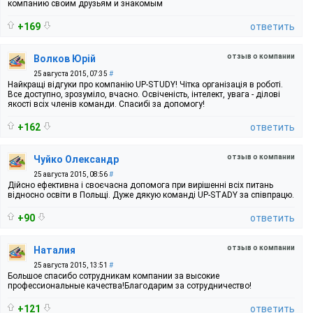
компанию своим друзьям и знакомым
+169
ответить
отзыв о компании
Волков Юрій
25 августа 2015, 07:35
#
Найкращі відгуки про компанію UP-STUDY! Чітка організація в роботі.
Все доступно, зрозуміло, вчасно. Освіченість, інтелект, увага - ділові
якості всіх членів команди. Спасибі за допомогу!
+162
ответить
отзыв о компании
Чуйко Олександр
25 августа 2015, 08:56
#
Дійсно ефективна і своєчасна допомога при вирішенні всіх питань
відносно освіти в Польщі. Дуже дякую команді UP-STADY за співпрацю.
+90
ответить
отзыв о компании
Наталия
25 августа 2015, 13:51
#
Большое спасибо сотрудникам компании за высокие
профессиональные качества!Благодарим за сотрудничество!
+121
ответить