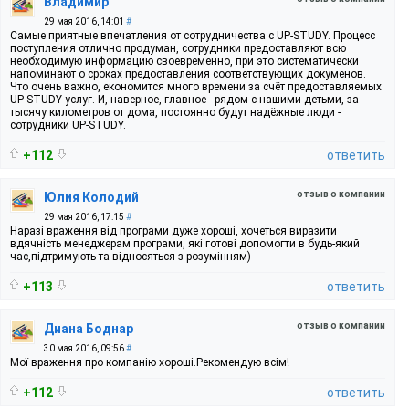
Владимир
29 мая 2016, 14:01
#
Самые приятные впечатления от сотрудничества с UP-STUDY. Процесс
поступления отлично продуман, сотрудники предоставляют всю
необходимую информацию своевременно, при это систематически
напоминают о сроках предоставления соответствующих докуменов.
Что очень важно, економится много времени за счёт предоставляемых
UP-STUDY услуг. И, наверное, главное - рядом с нашими детьми, за
тысячу километров от дома, постоянно будут надёжные люди -
сотрудники UP-STUDY.
+112
ответить
отзыв о компании
Юлия Колодий
29 мая 2016, 17:15
#
Наразі враження від програми дуже хороші, хочеться виразити
вдячність менеджерам програми, які готові допомогти в будь-який
час,підтримують та відносяться з розумінням)
+113
ответить
отзыв о компании
Диана Боднар
30 мая 2016, 09:56
#
Мої враження про компанію хороші.Рекомендую всім!
+112
ответить