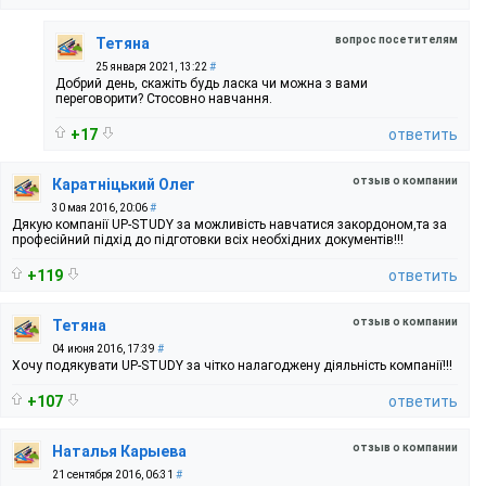
вопрос посетителям
Тетяна
25 января 2021, 13:22
#
Добрий день, скажіть будь ласка чи можна з вами
переговорити? Стосовно навчання.
+17
ответить
отзыв о компании
Каратніцький Олег
30 мая 2016, 20:06
#
Дякую компанії UP-STUDY за можливість навчатися закордоном,та за
професійний підхід до підготовки всіх необхідних документів!!!
+119
ответить
отзыв о компании
Тетяна
04 июня 2016, 17:39
#
Хочу подякувати UP-STUDY за чітко налагоджену діяльність компанії!!!
+107
ответить
отзыв о компании
Наталья Карыева
21 сентября 2016, 06:31
#