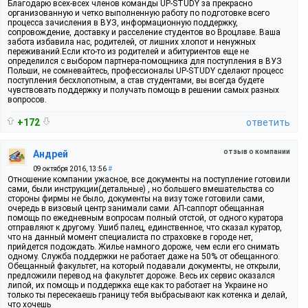
Благодарю всех-всех членов команды UP-STUDY за прекрасно
организованную и четко выполненную работу по подготовке всего
процесса зачисления в ВУЗ, информационную поддержку,
сопровождение, доставку и расселение студентов во Вроцлаве. Ваша
забота избавила нас, родителей, от лишних хлопот и ненужных
переживаний.Если кто-то из родителей и абитуриентов еще не
определился с выбором партнера-помощника для поступления в ВУЗ
Польши, не сомневайтесь, профессионалы UP-STUDY сделают процесс
поступления бесхлопотным, а став студентами, вы всегда будете
чувствовать поддержку и получать помощь в решении самых разных
вопросов.
+172
ответить
отзыв о компании
Андрей
09 октября 2016, 13:56
#
Отношение компании ужасное, все документы на поступление готовили
сами, были инструкции(детальные) , но большего вмешательства со
стороны фирмы не было, документы на визу тоже готовили сами,
очередь в визовый центр занимали сами. АП-саппорт обещанная
помощь по ежедневным вопросам полный отстой, от одного куратора
отправляют к другому. Ушиб палец, единственное, что сказал куратор,
что на данный момент специалиста по страховке в городе нет,
прийдется подождать. Жилье намного дороже, чем если его снимать
одному. Служба поддержки не работает даже на 50% от обещанного.
Обещанный факультет, на который подавали документы, не открыли,
предложили перевод на факультет дороже. Весь их сервис оказался
липой, их помощь и поддержка еще как то работает на Украине но
только ты пересекаешь границу тебя выбрасывают как котенка и делай,
что хочешь