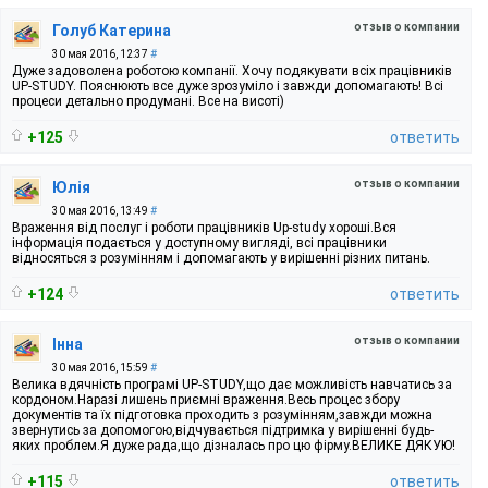
отзыв о компании
Голуб Катерина
30 мая 2016, 12:37
#
Дуже задоволена роботою компанії. Хочу подякувати всіх працівників
UP-STUDY. Пояснюють все дуже зрозуміло і завжди допомагають! Всі
процеси детально продумані. Все на висоті)
+125
ответить
отзыв о компании
Юлія
30 мая 2016, 13:49
#
Враження від послуг і роботи працівників Up-study хороші.Вся
інформація подається у доступному вигляді, всі працівники
відносяться з розумінням і допомагають у вирішенні різних питань.
+124
ответить
отзыв о компании
Інна
30 мая 2016, 15:59
#
Велика вдячність програмі UP-STUDY,що дає можливість навчатись за
кордоном.Наразі лишень приємні враження.Весь процес збору
документів та їх підготовка проходить з розумінням,завжди можна
звернутись за допомогою,відчувається підтримка у вирішенні будь-
яких проблем.Я дуже рада,що дізналась про цю фірму.ВЕЛИКЕ ДЯКУЮ!
+115
ответить