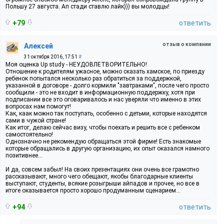
Польшу 27 августа. Ап стади ставлю лайк))) вы молодцы!
+79
ответить
отзыв о компании
Алексей
31 октября 2016, 17:51
#
Моя оценка Up study - НЕУДОВЛЕТВОРИТЕЛЬНО!
Отношение к родителям ужасное, можно сказать хамское, по приезду
ребенок попытался несколько раз обратиться за поддержкой,
указанной в договоре - долго кормили "завтраками", после чего просто
сообщили - это не входит в информационную поддержку, хотя при
подписании все это оговаривалось и нас уверяли что именно в этих
вопросах нам помогут!
Как, каак можно так поступать, особенно с детьми, которые находятся
сами в чужой стране!
Как итог, делаю сейчас визу, чтобы поехать и решить все с ребенком
самостоятельно!
Однозначно не рекомендую обращаться этой фирме! Есть знакомые
которые обращались в другую организацию, их опыт оказался намного
позитивнее...
И да, совсем забыл! На своих презентациях они очень все грамотно
рассказывают, много чего обещают, якобы благодарные клиенты
выступают, студенты, всякие розыгрыши айпадов и прочее, но все в
итоге оказывается просто хорошо продуманным сценарием...
+94
ответить