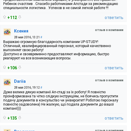
Ребенок счастлив . Спасибо работниками Апстади за рекомендацию
специальности логистика . Успехов в не самой легкой работе !!!
+112
ответить
отзыв о компании
Ксения
28 мая 2016, 13:21
#
Выражаю огромную благодарность компании UP-STUDY!
Отличный, квалифицированный персонал, который качественно
выполняет свою работу!
Доступно и своевременно предоставляют информацию, быстро
реагируют на все возникающие вопросы.
+106
ответить
отзыв о компании
Dariia
28 мая 2016, 19:12
#
Дуже велике дякую компанії Ап-стаді за їх роботу! Я повністю
проінформована та чітко слідкую інструкціям, не боячись пропустити
подачу документів в консульство чи університет! Роботою персоналу
повністю задоволена) Не жалкую, що подала документи до вашої
компанії)))
+135
ответить
отзыв о компании