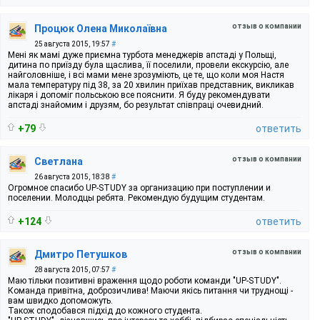
отзыв о компании
Процюк Олена Миколаївна
25 августа 2015, 19:57
#
Мені як мамі дуже приємна турбота менеджерів апстаді у Польщі,
дитина по приїзду була щаслива, її поселили, провели екскурсію, але
найголовніше, і всі мами мене зрозуміють, це те, що коли моя Настя
мала температуру під 38, за 20 хвилин приїхав представник, викликав
лікаря і допоміг польською все пояснити. Я буду рекомендувати
апстаді знайомим і друзям, бо результат співпраці очевидний.
+79
ответить
отзыв о компании
Светлана
26 августа 2015, 18:38
#
Огромное спасибо UP-STUDY за организацию при поступлении и
поселении. Молодцы ребята. Рекомендую будущим студентам.
+124
ответить
отзыв о компании
Дмитро Петушков
28 августа 2015, 07:57
#
Маю тільки позитивні враження щодо роботи команди "UP-STUDY".
Команда привітна, доброзичлива! Маючи якісь питання чи труднощі -
вам швидко допоможуть.
Також сподобався підхід до кожного студента.