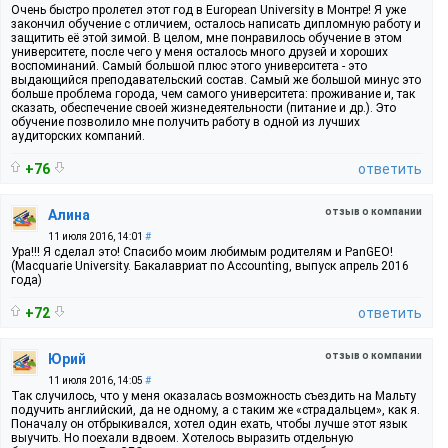
Очень быстро пролетел этот год в European University в Монтре! Я уже
закончил обучение с отличием, осталось написать дипломную работу и
защитить её этой зимой. В целом, мне понравилось обучение в этом
университете, после чего у меня осталось много друзей и хороших
воспоминаний. Самый большой плюс этого университета - это
выдающийся преподавательский состав. Самый же большой минус это
больше проблема города, чем самого университета: проживание и, так
сказать, обеспечение своей жизнедеятельности (питание и др.). Это
обучение позволило мне получить работу в одной из лучших
аудиторских компаний.
+76
ответить
отзыв о компании
Алина
11 июля 2016, 14:01
#
Ура!!! Я сделал это! Спасибо моим любимым родителям и PanGEO!
(Macquarie University. Бакалавриат по Accounting, выпуск апрель 2016
года)
+72
ответить
отзыв о компании
Юрий
11 июля 2016, 14:05
#
Так случилось, что у меня оказалась возможность съездить на Мальту
подучить английский, да не одному, а с таким же «страдальцем», как я.
Поначалу он отбрыкивался, хотел один ехать, чтобы лучше этот язык
выучить. Но поехали вдвоем. Хотелось выразить отдельную