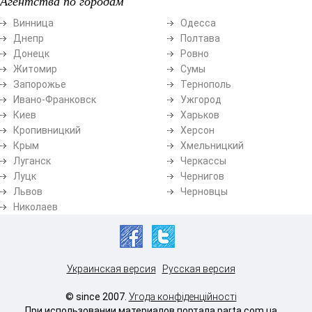
Агентства по городам
Винница
Одесса
Днепр
Полтава
Донецк
Ровно
Житомир
Сумы
Запорожье
Тернополь
Ивано-Франковск
Ужгород
Киев
Харьков
Кропивницкий
Херсон
Крым
Хмельницкий
Луганск
Черкассы
Луцк
Чернигов
Львов
Черновцы
Николаев
Украинская версия
Русская версия
© since 2007.
Угода конфіденційності
При использовании материалов портала parta.com.ua