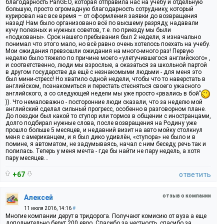
благодарность PanGEO, которая отправила нас на учебу и отдельную
большую, просто огромадную благодарность сотруднику, который
курировал нас все время – от оформления заявки до возвращения
назад! Нам было организовано всё по высшему разряду, надавали
кучу полезных и нужных советов, т.е. по приезду мы были
«подкованы». Срок нашего пребывания был 2 недели, я изначально
понимал что этого мало, но всё равно очень хотелось поехать на учебу.
Мои ожидания превзошли ожидания на много-много раз! Первую
неделю было тяжело по причине моего «улетучившегося английского» ,
и соответственно, люди мы взрослые, а оказаться за школьной партой
в другом государстве да ещё с незнакомыми людьми - для меня это
был мини-стресс! Но хватило одной недели, чтобы что то наверстать в
английском, познакомиться и перестать стесняться своего ужасного
английского, а со следующей недели мы уже просто «рвались в бой"
)). Что немаловажно - посторонние люди сказали, что за неделю мой
английский сделал сильный прогресс, особенно в разговорном плане.
До поездки был какой то ступор или тормоз в общении с иностранцами,
долго подбирал нужные слова, после возвращения на Родину уже
прошло больше 5 месяцев, и недавний визит на авто мойку столкнул
меня с американцем, и я был дико удивлён, «ступора» не было и в
помине, я автоматом, не задумываясь, начал с ним беседу, речь так и
полилась. Теперь у меня мечта - где бы найти не пару недель, а хотя
пару месяцев...
+67
ответить
отзыв о компании
Алексей
11 июля 2016, 14:16
#
Многие компании дерут в тридорога. Получают комисию от вуза а еще
дополнительно берут 200 евро. Спасибо за честность, спасибо за