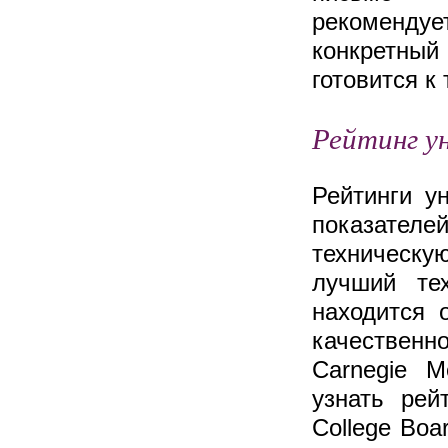
рекоменду
конкретный
готовится к
Рейтинг у
Рейтинги у
показател
техническу
лучший тех
находится 
качествен
Carnegie M
узнать рей
College Boa