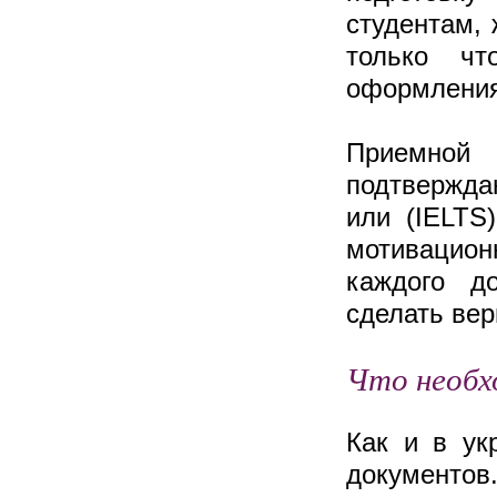
студентам,
только чт
оформления
Приемной
подтвержда
или (IELTS
мотивацио
каждого д
сделать вер
Что необх
Как и в ук
документо