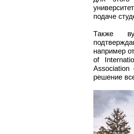
университ
подаче студ
Также в
подтвержд
например от
of Internat
Association
решение все