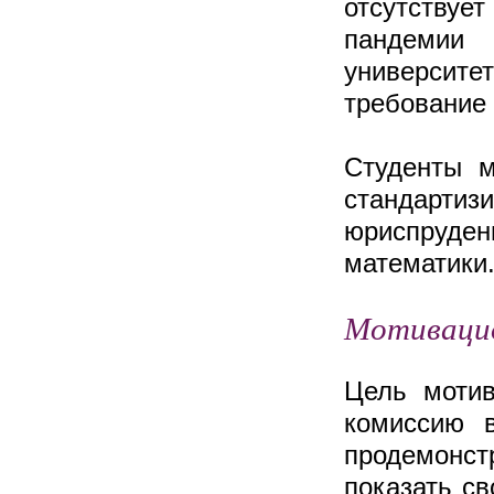
отсутствует
пандемии
университ
требование 
Студенты м
стандарт
юриспруд
математики
Мотивацио
Цель мотив
комиссию 
продемонс
показать с