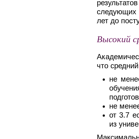
результатов
следующих 
лет до пост
Высокий с
Академичес
что средний
не мене
обучения
подгото
не мене
от 3.7 е
из унив
Максимальны