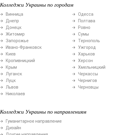
Колледжи Украины по городам
Винница
Одесса
Днепр
Полтава
Донецк
Ровно
Житомир
Сумы
Запорожье
Тернополь
Ивано-Франковск
Ужгород
Киев
Харьков
Кропивницкий
Херсон
Крым
Хмельницкий
Луганск
Черкассы
Луцк
Чернигов
Львов
Черновцы
Николаев
Колледжи Украины по направлениям
Гуманитарное направление
Дизайн
Другие направления