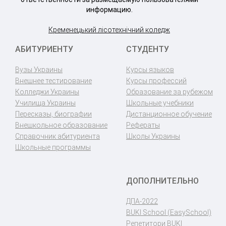
информацию.
Кременецький лісотехнічний коледж
АБИТУРИЕНТУ
СТУДЕНТУ
Вузы Украины
Курсы языков
Внешнее тестирование
Курсы профессий
Колледжи Украины
Образование за рубежом
Училища Украины
Школьные учебники
Пересказы, биографии
Дистанционное обучение
Внешкольное образование
Рефераты
Справочник абитуриента
Школы Украины
Школьные программы
ДОПОЛНИТЕЛЬНО
ДПА-2022
BUKI School (EasySchool)
Репетитори BUKI