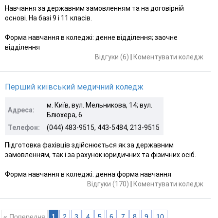
Навчання за державним замовленням та на договірній
основі. На базі 9 і 11 класів.
Форма навчання в коледжі: денне відділення; заочне
відділення
Відгуки (6)
|
Коментувати коледж
Перший київський медичний коледж
м. Київ, вул. Мельникова, 14; вул.
Адреса:
Блюхера, 6
Телефон:
(044) 483-9515, 443-5484, 213-9515
Підготовка фахівців здійснюється як за державним
замовленням, так і за рахунок юридичних та фізичних осіб.
Форма навчання в коледжі: денна форма навчання
Відгуки (170)
|
Коментувати коледж
« Попередня
1
2
3
4
5
6
7
8
9
10