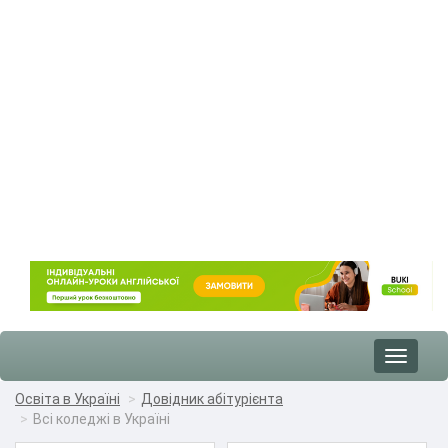
Toggle
navigat
Освіта в Україні
Довідник абітурієнта
Всі коледжі в Україні