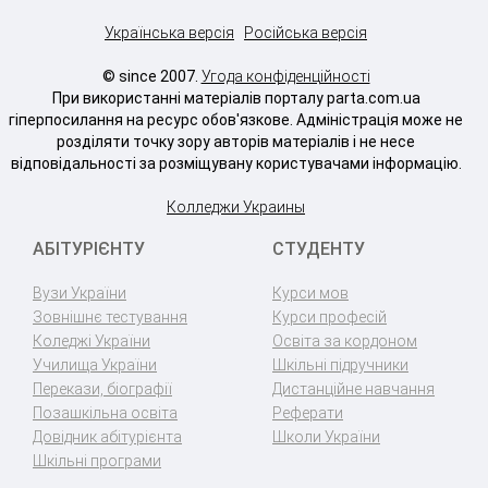
Українська версія
Російська версія
© since 2007.
Угода конфіденційності
При використанні матеріалів порталу parta.com.ua
гіперпосилання на ресурс обов'язкове. Адміністрація може не
розділяти точку зору авторів матеріалів і не несе
відповідальності за розміщувану користувачами інформацію.
Колледжи Украины
АБІТУРІЄНТУ
СТУДЕНТУ
Вузи України
Курси мов
Зовнішнє тестування
Курси професій
Коледжі України
Освіта за кордоном
Училища України
Шкільні підручники
Перекази, біографії
Дистанційне навчання
Позашкільна освіта
Реферати
Довідник абітурієнта
Школи України
Шкільні програми