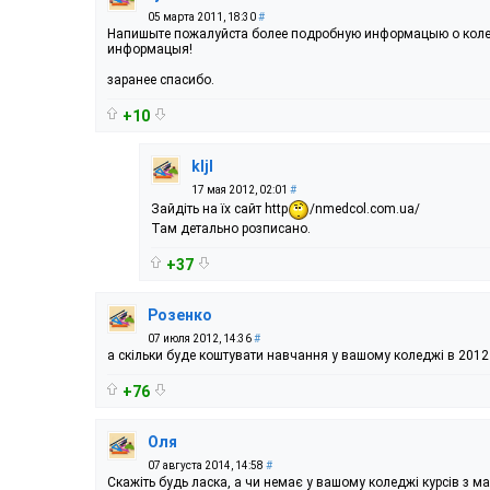
05 марта 2011, 18:30
#
Напишыте пожалуйста более подробную информацыю о коледж
информацыя!
заранее спасибо.
+10
kljl
17 мая 2012, 02:01
#
Зайдіть на їх сайт http
/nmedcol.com.ua/
Там детально розписано.
+37
Розенко
07 июля 2012, 14:36
#
а скільки буде коштувати навчання у вашому коледжі в 2012 
+76
Оля
07 августа 2014, 14:58
#
Скажіть будь ласка, а чи немає у вашому коледжі курсів з м