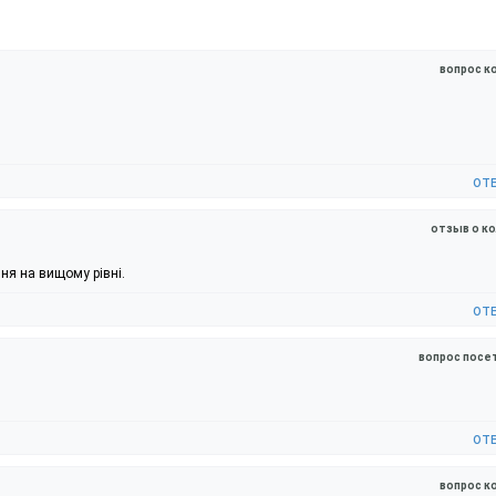
вопрос к
от
отзыв о к
ня на вищому рівні.
от
вопрос посе
от
вопрос к