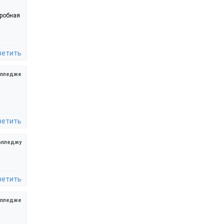
дробная
ветить
олледже
ветить
олледжу
ветить
олледже