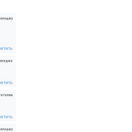
олледжу
ветить
олледже
ветить
тителям
ветить
олледжу