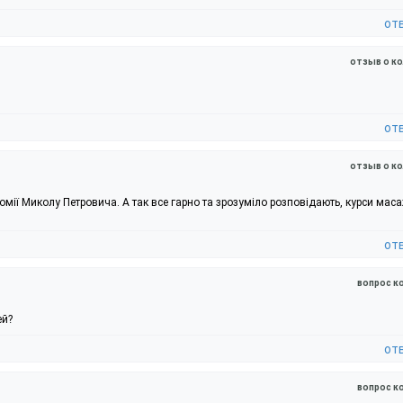
от
отзыв о к
от
отзыв о к
омії Миколу Петровича. А так все гарно та зрозуміло розповідають, курси маса
от
вопрос к
ей?
от
вопрос к