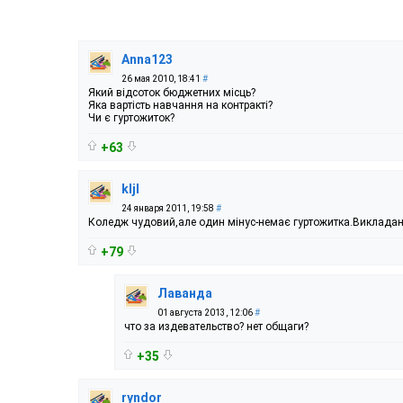
Anna123
26 мая 2010, 18:41
#
Який відсоток бюджетних місць?
Яка вартість навчання на контракті?
Чи є гуртожиток?
+63
kljl
24 января 2011, 19:58
#
Коледж чудовий,але один мінус-немає гуртожитка.Викладан
+79
Лаванда
01 августа 2013, 12:06
#
что за издевательство? нет общаги?
+35
ryndor