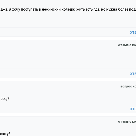
е, я хочу поступать в нежинский коледж, жить есть где, но нужна более по
от
отзыв о к
от
вопрос к
році?
от
отзыв о к
асажу?