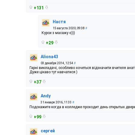
+131
Настя
15 августа 2020, 09:38
#
Курси з масажу є)))
+29
Aliona43
03 декабря 2014, 12:54
#
Гарні викладачі, особливо хочеться відзначити вчителя анат
Дуже цікаво тут навчатися )
+37
Andy
31 января 2016, 11:33
#
Подскажите когда в колледже проходит день открытых двер
+99
сергей