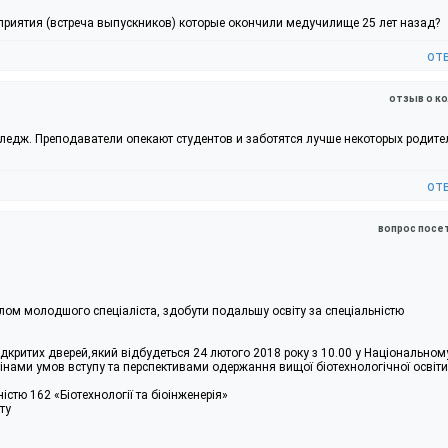
приятия (встреча выпускников) которые окончили медучилище 25 лет назад?
от
отзыв о к
оледж. Преподаватели опекают студентов и заботятся лучше некоторых родите
от
вопрос посе
ом молодшого спеціаліста, здобути подальшу освіту за спеціальністю
дкритих дверей,який відбудеться 24 лютого 2018 року з 10.00 у Національном
змінами умов вступу та перспективами одержання вищої біотехнологічної освіти
стю 162 «Біотехнології та біоінженерія»
ту