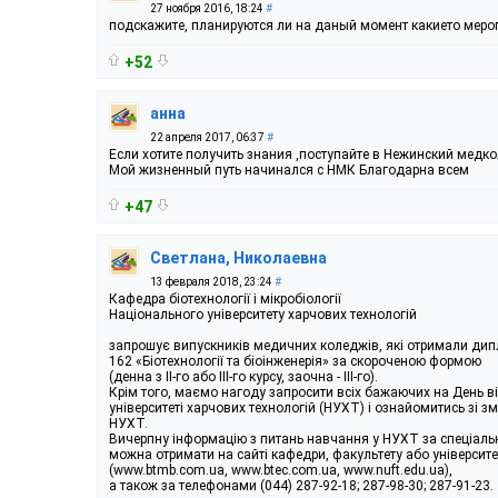
27 ноября 2016, 18:24
#
подскажите, планируются ли на даный момент какието меро
+52
анна
22 апреля 2017, 06:37
#
Если хотите получить знания ,поступайте в Нежинский медк
Мой жизненный путь начинался с НМК Благодарна всем
+47
Светлана, Николаевна
13 февраля 2018, 23:24
#
Кафедра біотехнології і мікробіології
Національного університету харчових технологій
запрошує випускників медичних коледжів, які отримали дипл
162 «Біотехнології та біоінженерія» за скороченою формою
(денна з ІІ-го або ІІІ-го курсу, заочна - ІІІ-го).
Крім того, маємо нагоду запросити всіх бажаючих на День ві
університеті харчових технологій (НУХТ) і ознайомитись зі 
НУХТ.
Вичерпну інформацію з питань навчання у НУХТ за спеціальні
можна отримати на сайті кафедри, факультету або університе
(www.btmb.com.ua, www.btec.com.ua, www.nuft.edu.ua),
а також за телефонами (044) 287-92-18; 287-98-30; 287-91-23.