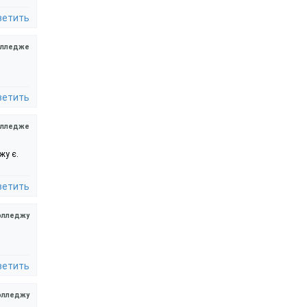
ветить
олледже
ветить
олледже
жу є.
ветить
олледжу
ветить
олледжу