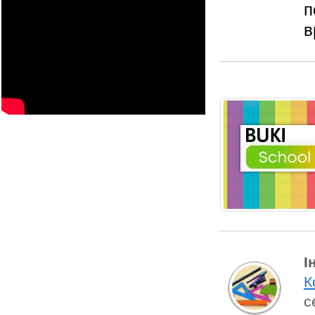
п
в
платформі, пробне безкоштовно...
І
К
с