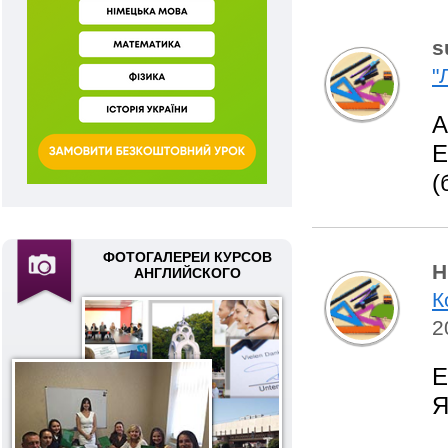
s
"
А
Е
(
ФОТОГАЛЕРЕИ КУРСОВ
Н
АНГЛИЙСКОГО
К
2
Е
Я