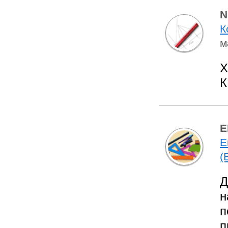
N
К
м
Х
К
Е
Е
(
Д
н
п
п