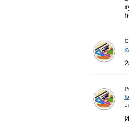
к
h
С
к
2
Р
К
с
И