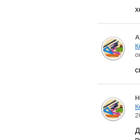
х
А
К
о
с
Н
К
2
Д
п