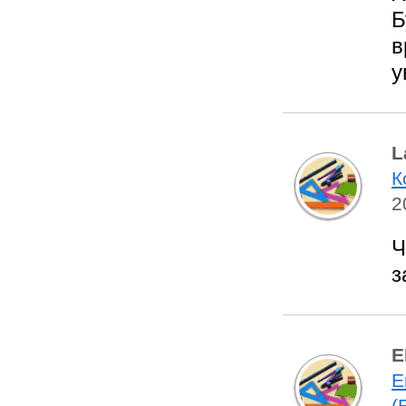
Б
в
у
L
К
2
Ч
з
Е
Е
(