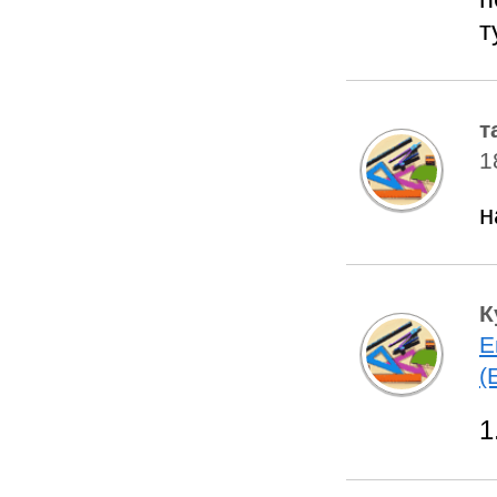
т
т
1
н
К
Е
(
1