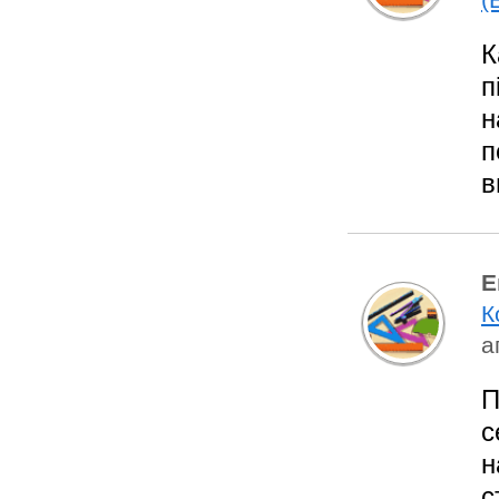
К
п
н
п
в
Е
К
а
П
с
н
с