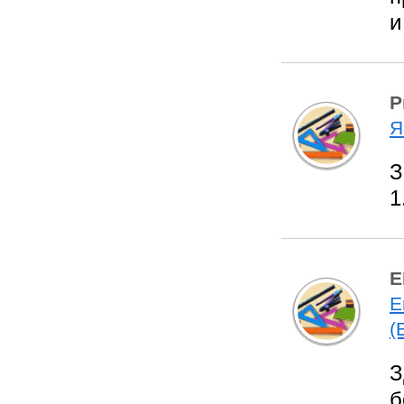
и
P
Я
З
1
Е
Е
(
З
б