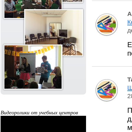
А
К
д
Е
п
Т
Ш
2
П
Видеоролики от учебных центров
д
м