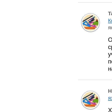
Т
К
я
О
с
у
п
н
Н
я
Х