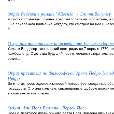
Образ Ребекки в романе "Айвенго" - Скотт Вальтер
Я листаю страницы романа, который только что прочитала, и 
Она привлекала внимание каждого, кто смотрел на нее и навс
б...
О лучших поэтических произведениях Уильяма Вордс
Уильям Вордсворт, английский поэт, родился 7 апреля 1770 го
Камберленд. С детства будущий поэт отмечался старательнос
родит...
Образ правителя по философской драме Педро Кальд
Педро
Во многих произведениях мировой литературы созданные обра
государств. Это или сильные, справедливые, добрые властите
злопыхательские, отврат...
Осінні пісні Поля Верлена - Верлен Поль
Поезію видатного французького поета Поля Верлена визначают