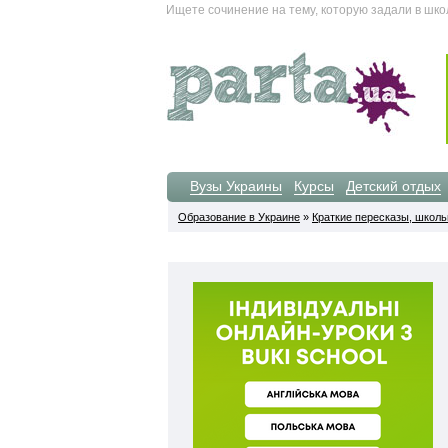
Ищете сочинение на тему, которую задали в шко
Вузы Украины
Курсы
Детский отдых
Образование в Украине
»
Краткие пересказы, школ