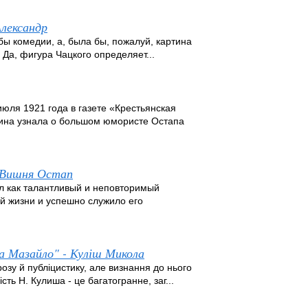
Александр
 бы комедии, а, была бы, пожалуй, картина
 Да, фигура Чацкого определяет...
ля 1921 года в газете «Крестьянская
аина узнала о большом юмористе Остапа
- Вишня Остап
ал как талантливый и неповторимый
ой жизни и успешно служило его
на Мазайло" - Куліш Микола
озу й публіцистику, але визнання до нього
ть Н. Кулиша - це багатогранне, заг...