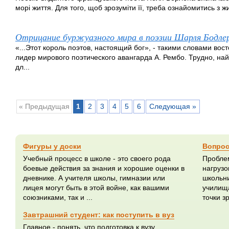
морі життя. Для того, щоб зрозуміти її, треба ознайомитись з ж
Отрицание буржуазного мира в поэзии Шарля Бодлер
«...Этот король поэтов, настоящий бог», - такими словами в
лидер мирового поэтического авангарда А. Рембо. Трудно, най
дл...
« Предыдущая
1
2
3
4
5
6
Следующая »
Фигуры у доски
Вопрос
Учебный процесс в школе - это своего рода
Пробле
боевые действия за знания и хорошие оценки в
нагрузо
дневнике. А учителя школы, гимназии или
школьни
лицея могут быть в этой войне, как вашими
училища
союзниками, так и ...
точки з
Завтрашний студент: как поступить в вуз
Главное - понять, что подготовка к вузу