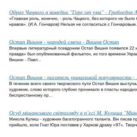
Образ Чацкого в комедии "Горе от ума" - Грибоедов 
«Главная роль, конечно, - роль Чацкого, без которого не было
нравов». (И.А. Гончаров) Нельзя не согласиться с Гончаровым.
Остап Вишня - чародей смеха - Вишня Остап
Впервые литературный псевдоним Остап Вишня появился 22 ию
правда» был опубликованный фельетон, из того времени Укр
Вишню - Павл...
Остап Вишня - писатель уникальной популярности 
В течение всего своего творческого пути Остап Вишня выступ
художник, слово которого глубоко проникало в пласты народн
беспрестанному пр...
Осуд міщанського світогляду в п’єсі М. Кулиша "Ми
Микола Кулиш - художник багатогранного таланта. Він писав пр
прийшло, коли Гнат Юра поставив у Харкові драму «97». Творчіс