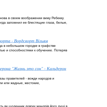
снова в своем воображении вижу Ребекку.
егда запомнил ее блестящие глаза, белые,
ворта - Вордсворт Вільям
да в небольшом городке в графстве
тью и способностями к обучению. Потеряв
ерона "Жизнь это сон" - Кальдерон
зы правителей - вожди народов и
ли или жадные, жестокие,
ь як щоденник довгих мандрів його душі в