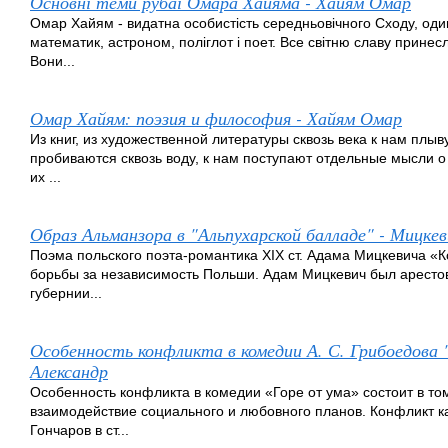
Основні теми рубаї Омара Хайяма - Хайям Омар
Омар Хайям - видатна особистість середньовічного Сходу, один
математик, астроном, поліглот і поет. Все світню славу принесл
Вони...
Омар Хайям: поэзия и философия - Хайям Омар
Из книг, из художественной литературы сквозь века к нам плыв
пробиваются сквозь воду, к нам поступают отдельные мысли о
их ...
Образ Альманзора в "Альпухарской балладе" - Мицке
Поэма польского поэта-романтика XIX ст. Адама Мицкевича «
борьбы за независимость Польши. Адам Мицкевич был арестов
губернии...
Особенность конфликта в комедии А. С. Грибоедова 
Александр
Особенность конфликта в комедии «Горе от ума» состоит в то
взаимодействие социального и любовного планов. Конфликт ка
Гончаров в ст...