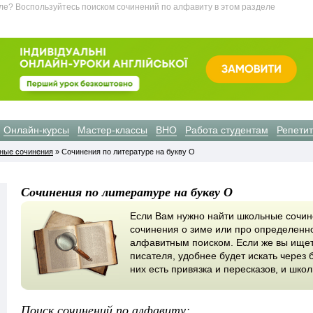
ле? Воспользуйтесь поиском сочинений по алфавиту в этом разделе
Онлайн-курсы
Мастер-классы
ВНО
Работа студентам
Репети
ьные сочинения
» Сочинения по литературе на букву О
Сочинения по литературе на букву О
Если Вам нужно найти школьные сочин
сочинения о зиме или про определенно
алфавитным поиском. Если же вы ище
писателя, удобнее будет искать через 
них есть привязка и пересказов, и шк
Поиск сочинений по алфавиту: