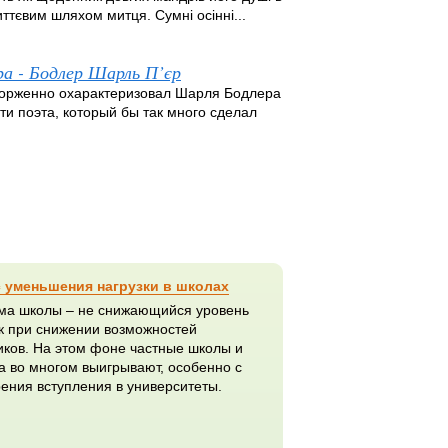
иттєвим шляхом митця. Сумні осінні...
а - Бодлер Шарль П’єр
осторженно охарактеризовал Шарля Бодлера
ти поэта, который бы так много сделал
 уменьшения нагрузки в школах
ма школы – не снижающийся уровень
к при снижении возможностей
ков. На этом фоне частные школы и
 во многом выигрывают, особенно с
рения вступления в университеты.