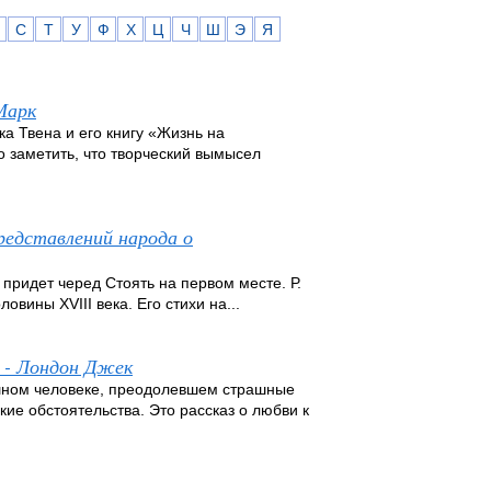
С
Т
У
Ф
Х
Ц
Ч
Ш
Э
Я
Марк
 Твена и его книгу «Жизнь на
о заметить, что творческий вымысел
едставлений народа о
е придет черед Стоять на первом месте. Р.
вины XVIII века. Его стихи на...
 - Лондон Джек
рашном человеке, преодолевшем страшные
кие обстоятельства. Это рассказ о любви к