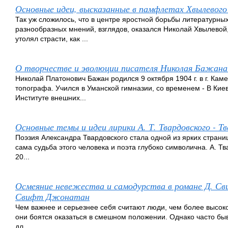
Основные идеи, высказанные в памфлетах Хвылевого
Так уж сложилось, что в центре яростной борьбы литературных
разнообразных мнений, взглядов, оказался Николай Хвылевой
утолял страсти, как ...
О творчестве и эволюции писателя Николая Бажана
Николай Платонович Бажан родился 9 октября 1904 г. в г. Ка
топографа. Учился в Уманской гимназии, со временем - В Кие
Институте внешних...
Основные темы и идеи лирики А. Т. Твардовского - Т
Поэзия Александра Твардовского стала одной из ярких страни
сама судьба этого человека и поэта глубоко символична. А. Т
20...
Осмеяние невежества и самодурства в романе Д. С
Свифт Джонатан
Чем важнее и серьезнее себя считают люди, чем более высок
они боятся оказаться в смешном положении. Однако часто быва
дл...