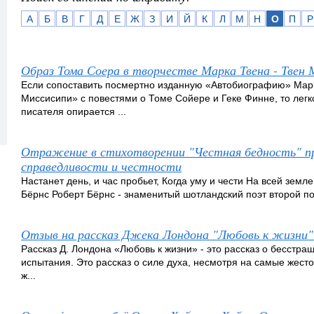
А
Б
В
Г
Д
Е
Ж
З
И
Й
К
Л
М
Н
О
П
Р
Образ Тома Соера в творчестве Марка Твена - Твен 
Если сопоставить посмертно изданную «Автобиографию» Марка
Миссисипи» с повестями о Томе Сойере и Геке Финне, то легк
писателя опирается ...
Отражение в стихотворении "Честная бедность" пр
справедливости и честности
Настанет день, и час пробьет, Когда уму и чести На всей земл
Бёрнс Роберт Бёрнс - знаменитый шотландский поэт второй поло
Отзыв на рассказ Джека Лондона "Любовь к жизни"
Рассказ Д. Лондона «Любовь к жизни» - это рассказ о бесст
испытания. Это рассказ о силе духа, несмотря на самые жесто
ж...