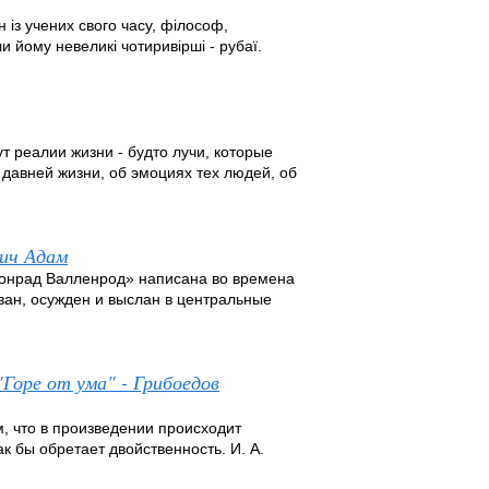
 із учених свого часу, філософ,
и йому невеликі чотиривірші - рубаї.
ут реалии жизни - будто лучи, которые
 давней жизни, об эмоциях тех людей, об
вич Адам
Конрад Валленрод» написана во времена
ан, осужден и выслан в центральные
"Горе от ума" - Грибоедов
м, что в произведении происходит
к бы обретает двойственность. И. А.