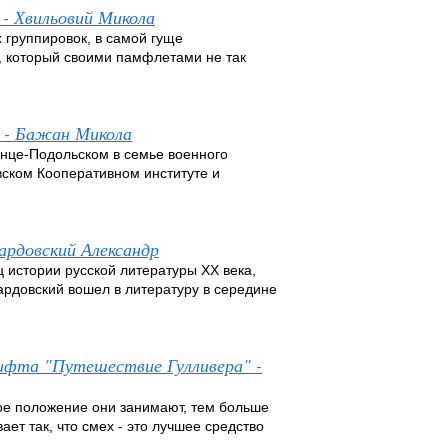
 - Хвильовий Микола
 группировок, в самой гуще
, который своими памфлетами не так
 - Бажан Микола
менце-Подольском в семье военного
вском Кооперативном институте и
вардовский Александр
ц истории русской литературы XX века,
вардовский вошел в литературу в середине
вифта "Путешествие Гулливера" -
ое положение они занимают, тем больше
ет так, что смех - это лучшее средство