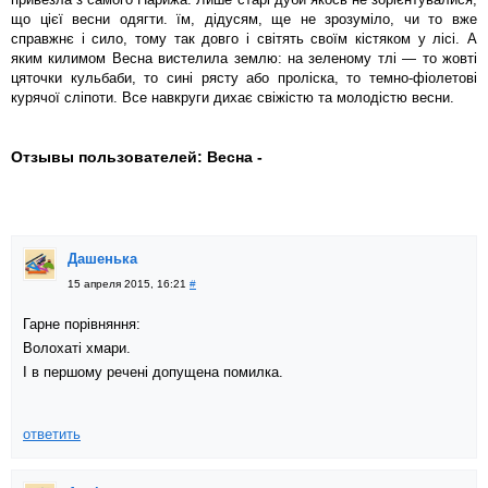
що цієї весни одягти. їм, дідусям, ще не зрозуміло, чи то вже
справжнє і сило, тому так довго і світять своїм кістяком у лісі. А
яким килимом Весна вистелила землю: на зеленому тлі — то жовті
цяточки кульбаби, то сині рясту або проліска, то темно-фіолетові
курячої сліпоти. Все навкруги дихає свіжістю та молодістю весни.
Отзывы пользователей: Весна -
Дашенька
15 апреля 2015, 16:21
#
Гарне порівняння:
Волохаті хмари.
І в першому речені допущена помилка.
ответить