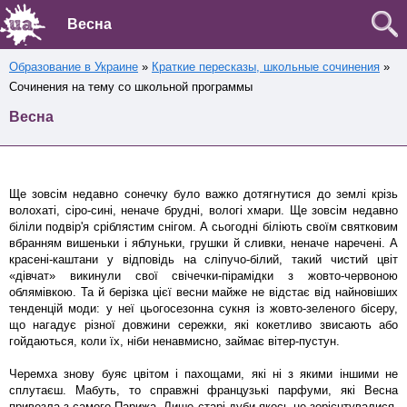
Весна
Образование в Украине
»
Краткие пересказы, школьные сочинения
»
Сочинения на тему со школьной программы
Весна
Ще зовсім недавно сонечку було важко дотягнутися до землі крізь
волохаті, сіро-сині, неначе брудні, вологі хмари. Ще зовсім недавно
біліли подвір'я сріблястим снігом. А сьогодні біліють своїм святковим
вбранням вишеньки і яблуньки, грушки й сливки, неначе наречені. А
красені-каштани у відповідь на сліпучо-білий, такий чистий цвіт
«дівчат» викинули свої свічечки-пірамідки з жовто-червоною
облямівкою. Та й берізка цієї весни майже не відстає від найновіших
тенденцій моди: у неї цьогосезонна сукня із жовто-зеленого бісеру,
що нагадує різної довжини сережки, які кокетливо звисають або
гойдаються, коли їх, ніби ненавмисно, займає вітер-пустун.
Черемха знову буяє цвітом і пахощами, які ні з якими іншими не
сплутаєш. Мабуть, то справжні французькі парфуми, які Весна
привезла з самого Парижа. Лише старі дуби якось не зорієнтувалися,