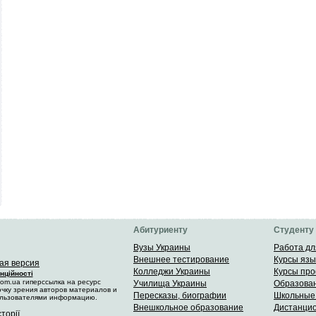
Абитуриенту
Студенту
Вузы Украины
Работа дл
Внешнее тестирование
Курсы язы
ая версия
Колледжи Украины
Курсы пр
нційності
om.ua гиперссылка на ресурс
Училища Украины
Образован
чку зрения авторов материалов и
Пересказы, биографии
Школьные
ользователями информацию.
Внешкольное образование
Дистанци
сторії