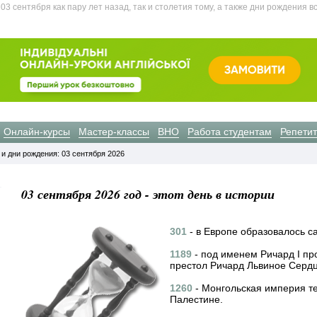
 сентября как пару лет назад, так и столетия тому, а также дни рождения в
Онлайн-курсы
Мастер-классы
ВНО
Работа студентам
Репети
 и дни рождения: 03 сентября 2026
03 сентября 2026 год - этот день в истории
301
- в Европе образовалось с
1189
- под именем Ричард I пр
престол Ричард Львиное Сердц
1260
- Монгольская империя т
Палестине.