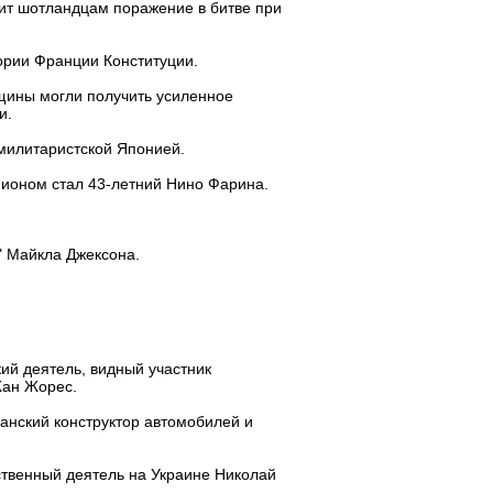
ит шотландцам поражение в битве при
ории Франции Конституции.
нщины могли получить усиленное
и.
милитаристской Японией.
пионом стал 43-летний Нино Фарина.
" Майкла Джексона.
ий деятель, видный участник
Жан Жорес.
манский конструктор автомобилей и
ственный деятель на Украине Николай