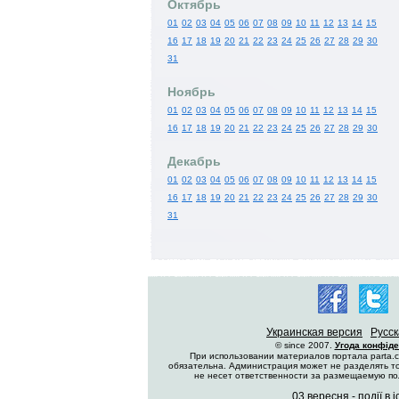
Октябрь
01
02
03
04
05
06
07
08
09
10
11
12
13
14
15
16
17
18
19
20
21
22
23
24
25
26
27
28
29
30
31
Ноябрь
01
02
03
04
05
06
07
08
09
10
11
12
13
14
15
16
17
18
19
20
21
22
23
24
25
26
27
28
29
30
Декабрь
01
02
03
04
05
06
07
08
09
10
11
12
13
14
15
16
17
18
19
20
21
22
23
24
25
26
27
28
29
30
31
Украинская версия
Русск
© since 2007.
Угода конфіде
При использовании материалов портала parta.c
обязательна. Администрация может не разделять то
не несет ответственности за размещаемую п
03 вересня - події в і