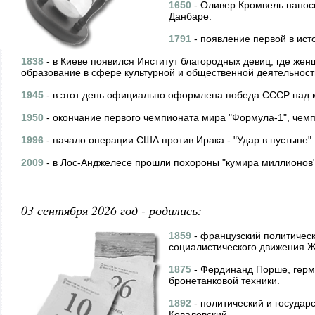
1650
- Оливер Кромвель нанос
Данбаре.
1791
- появление первой в ист
1838
- в Киеве появился Институт благородных девиц, где же
образование в сфере культурной и общественной деятельност
1945
- в этот день официально оформлена победа СССР над 
1950
- окончание первого чемпионата мира "Формула-1", чем
1996
- начало операции США против Ирака - "Удар в пустыне".
2009
- в Лос-Анджелесе прошли похороны "кумира миллионов
03 сентября 2026 год - родились:
1859
- французский политическ
социалистического движения 
1875
-
Фердинанд Порше
, гер
бронетанковой техники.
1892
- политический и государ
Ковалевский.