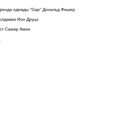
бренда одежды "Gap" Дональд Фишер.
олдавии Ион Друцэ.
ист Самир Амин.
.