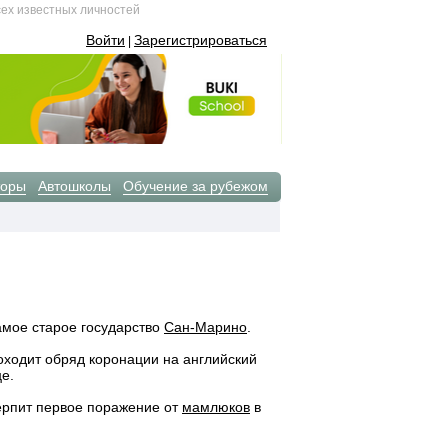
сех известных личностей
Войти
Зарегистрироваться
|
торы
Автошколы
Обучение за рубежом
амое старое государство
Сан-Марино
.
оходит обряд коронации на английский
е.
ерпит первое поражение от
мамлюков
в