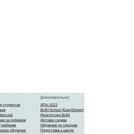
Дополнительно:
я студентов
ДПА-2022
ков
BUKI School (EasySchool)
офессий
Репетитори BUKI
ие за рубежом
Детские садики
 учебники
Обучение по городам
онное обучение
Подготовка к школе