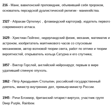
216
- Мани, вавилонский проповедник, объявивший себя пророком,
основатель персидской дуалистической религии - манихейства.
1527
- Абрахам Ортелиус , фламандский картограф, издатель первого
современного атласа.
1629
- Христиан Гюйгенс, нидерландский физик, механик, математик и
астроном, изобретатель маятникового часов со спусковым
механизмом, автор волновой теории света, работ по оптике и теории
вероятностей, открыватель кольца Сатурна и его спутника;
1857
- Виктор Горслей, английский нейрохирург, первым в мире
удаливший спинную опухоль.
1862
- Пётр Аркадьевич Столыпин, российский государственный
деятель, министр внутренних дел, премьер-министр России.
1945
- Ричи Блэкмор, британский гитарист-виртуоз, участник групп
Deep Purple, Rainbow.