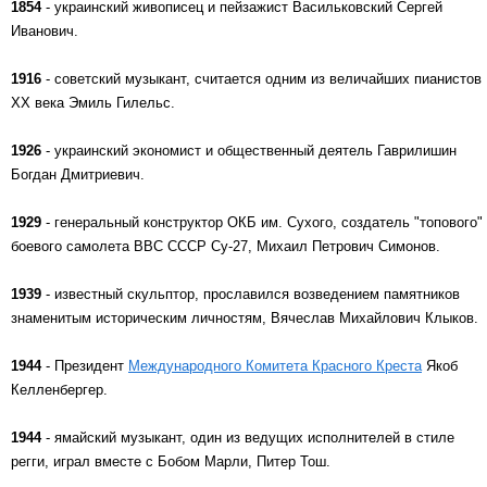
1854
- украинский живописец и пейзажист Васильковский Сергей
Иванович.
1916
- советский музыкант, считается одним из величайших пианистов
XX века Эмиль Гилельс.
1926
- украинский экономист и общественный деятель Гаврилишин
Богдан Дмитриевич.
1929
- генеральный конструктор ОКБ им. Сухого, создатель "топового"
боевого самолета ВВС СССР Су-27, Михаил Петрович Симонов.
1939
- известный скульптор, прославился возведением памятников
знаменитым историческим личностям, Вячеслав Михайлович Клыков.
1944
- Президент
Международного Комитета Красного Креста
Якоб
Келленбергер.
1944
- ямайский музыкант, один из ведущих исполнителей в стиле
регги, играл вместе с Бобом Марли, Питер Тош.