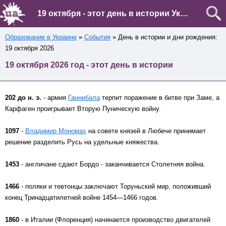
19 октября - этот день в истории Украины и мира
Образование в Украине
»
События
» День в истории и дни рождения:
19 октября 2026
19 октября 2026 год - этот день в истории
202 до н. э.
- армия
Ганнибала
терпит поражение в битве при Заме, а
Карфаген проигрывает Вторую Пуническую войну.
1097
-
Владимир Мономах
на совете князей в Любече принимает
решение разделить Русь на удельные княжества.
1453
- англичане сдают Бордо - заканчивается Столетняя война.
1466
- поляки и тевтонцы заключают Торуньский мир, положивший
конец Тринадцатилетней войне 1454—1466 годов.
1860
- в Италии (Флоренция) начинается производство двигателей