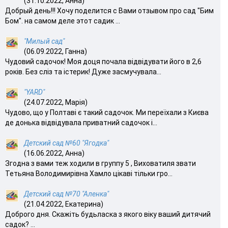
(31.10.2022, Анна)
Добрый день!!! Хочу поделится с Вами отзывом про сад "Бим
Бом". на самом деле этот садик ...
"Милый сад"
(06.09.2022, Ганна)
Чудовий садочок! Моя доця почала відвідувати його в 2,6
років. Без сліз та істерик! Дуже засмучувала...
"YARD"
(24.07.2022, Марія)
Чудово, що у Полтаві є такий садочок. Ми переїхали з Києва
де донька відвідувала приватний садочок і...
Детский сад №60 "Ягодка"
(16.06.2022, Анна)
Згодна з вами теж ходили в группу 5 , Виховатиля звати
Тетьяна Володимирівна Хамло цікаві тільки гро...
Детский сад №70 "Аленка"
(21.04.2022, Екатерина)
Доброго дня. Скажіть будьласка з якого віку ваший дитячий
садок? ...