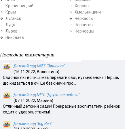
Кропивницкий
Херсон
Крым
Хмельницкий
Луганск
Черкассы
Луцк
Чернигов
Львов
Черновцы
Николаев
Последние комментарии
Детский сад №27 "Вишенка"
(16.11.2022, Валентина)
Садочок як і всі інші має переваги свої, ну і «нюанси». Перше,
що кидається в очі це безкінечні про...
Детский сад №10 "Дружные ребята"
(07.11.2022, Марина)
Отличный детский садик! Прекрасные воспитатели, ребенок
ходит с удовольствием!...
Детский сад "Big Ben"