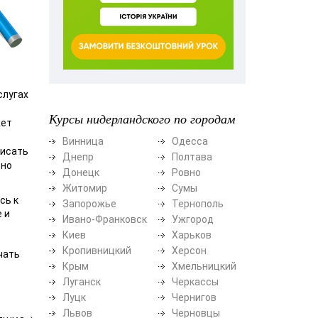
слугах
Курсы нидерландского по городам
жет
Винница
Одесса
писать
Днепр
Полтава
тно
Донецк
Ровно
Житомир
Сумы
сь к
Запорожье
Тернополь
 и
Ивано-Франковск
Ужгород
Киев
Харьков
Кропивницкий
Херсон
чать
Крым
Хмельницкий
Луганск
Черкассы
Луцк
Чернигов
Львов
Черновцы