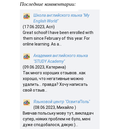
Последние комментарии:
Школа английского языка "My
English World"
(17.06.2023, Acri)
Great school! I have been enrolled with
them since February of this year. For
online learning. As a...
Академия английского языка
"STUDY Academy"
(09.06.2023, Катерина)
Так много хороших отзывов…как
хорошо, что негативные можно
удалить… правда? Хочу написать
свой отзыв...
Языковой центр "ОсвитаПоль"
(08.06.2023, Михайло )
Вивчав польську мову тут, викладач
супер, ніяких проблем не було, мені
дуже сподобалося, дякую:)...