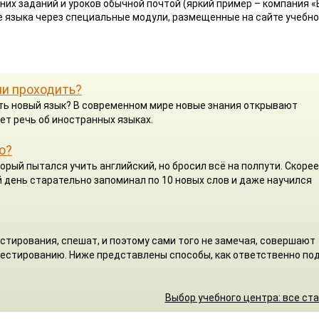
них заданий и уроков обычной почтой (яркий пример – компания «
ие языка через специальные модули, размещенные на сайте учебно
ли проходить?
чить новый язык? В современном мире новые знания открывают
ет речь об иностранных языках.
о?
орый пытался учить английский, но бросил всё на полпути. Скорее
 день старательно запоминал по 10 новых слов и даже научился
стирования, спешат, и поэтому сами того не замечая, совершают
 тестированию. Ниже представлены способы, как ответственно по
Выбор учебного центра: все ст