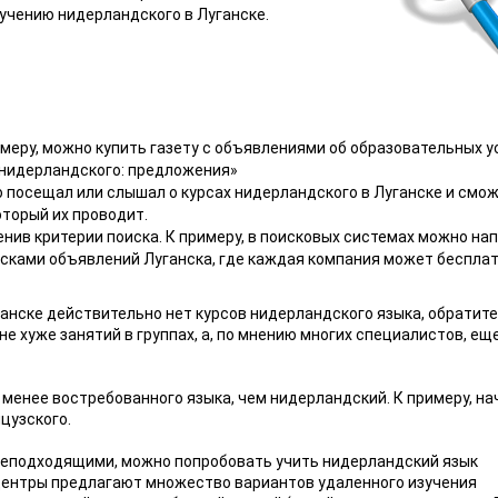
учению нидерландского в Луганске.
меру, можно купить газету с объявлениями об образовательных у
 нидерландского: предложения»
то посещал или слышал о курсах нидерландского в Луганске и смо
торый их проводит.
енив критерии поиска. К примеру, в поисковых системах можно на
осками объявлений Луганска, где каждая компания может беспла
ганске действительно нет курсов нидерландского языка, обратите
 хуже занятий в группах, а, по мнению многих специалистов, еще
 менее востребованного языка, чем нидерландский. К примеру, на
цузского.
 неподходящими, можно попробовать учить нидерландский язык
 центры предлагают множество вариантов удаленного изучения