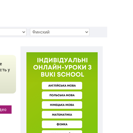
е
сть у
део