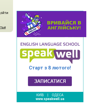
дойти
атьи
Старт з 8 лютого!
КИЇВ
|
ОДЕСА
www.speakwell.ua