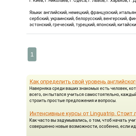
г. Киев, г. Николаев, г. Одеса, г. Львов, г. Харьков, г
Языки: английский, немецкий, французский, итальян
сербский, украинский, белорусский, венгерский, фи
эстонский, греческий, турецкий, японский, китайск
1
Как определить свой уровень английског
Наверняка среди ваших знакомых есть человек, кот
всего, он пытался учиться самостоятельно, каждый
строить простые предложения и вопросы.
Интенсивные курсы от Linguatrip. Стоит 
Как часто вы задумывались, о том, чтоб начать у
совершенно новые возможности, особенно, если ид