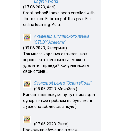
English World"
(17.06.2023, Acri)
Great school! I have been enrolled with
them since February of this year. For
online learning. As a...
Академия английского языка
"STUDY Academy"
(09.06.2023, Катерина)
Так много хороших отзывов…как
хорошо, что негативные можно
удалить… правда? Хочу написать
свой отзыв...
Языковой центр "ОсвитаПоль"
(08.06.2023, Михайло )
Вивчав польську мову тут, викладач
супер, ніяких проблем не було, мені
дуже сподобалося, дякую:)...
(07.06.2023, Рита)
Проходила обучение в этом