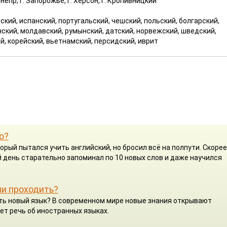
. Днепр, г. Запорожье, г. Херсон, г. Кропивницкий
ский, испанский, португальский, чешский, польский, болгарский,
нский, молдавский, румынский, датский, норвежский, шведский,
ий, корейский, вьетнамский, персидский, иврит
о?
орый пытался учить английский, но бросил всё на полпути. Скорее
 день старательно запоминал по 10 новых слов и даже научился
ли проходить?
чить новый язык? В современном мире новые знания открывают
ет речь об иностранных языках.