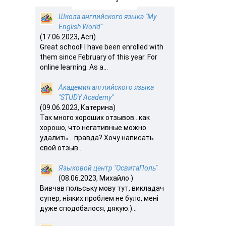
Школа английского языка "My
English World"
(17.06.2023, Acri)
Great school! I have been enrolled with
them since February of this year. For
online learning. As a...
Академия английского языка
"STUDY Academy"
(09.06.2023, Катерина)
Так много хороших отзывов…как
хорошо, что негативные можно
удалить… правда? Хочу написать
свой отзыв...
Языковой центр "ОсвитаПоль"
(08.06.2023, Михайло )
Вивчав польську мову тут, викладач
супер, ніяких проблем не було, мені
дуже сподобалося, дякую:)...