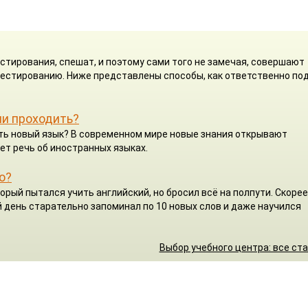
стирования, спешат, и поэтому сами того не замечая, совершают
 тестированию. Ниже представлены способы, как ответственно по
ли проходить?
чить новый язык? В современном мире новые знания открывают
ет речь об иностранных языках.
о?
орый пытался учить английский, но бросил всё на полпути. Скорее
 день старательно запоминал по 10 новых слов и даже научился
Выбор учебного центра: все ст