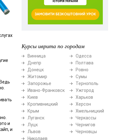
слугах
Курсы иврита по городам
Винница
Одесса
угие
Днепр
Полтава
Донецк
Ровно
Житомир
Сумы
 Ведь
Запорожье
Тернополь
но.
Ивано-Франковск
Ужгород
Киев
Харьков
аивать
Кропивницкий
Херсон
Крым
Хмельницкий
но.
Луганск
Черкассы
это и
Луцк
Чернигов
айп, и
Львов
Черновцы
Николаев