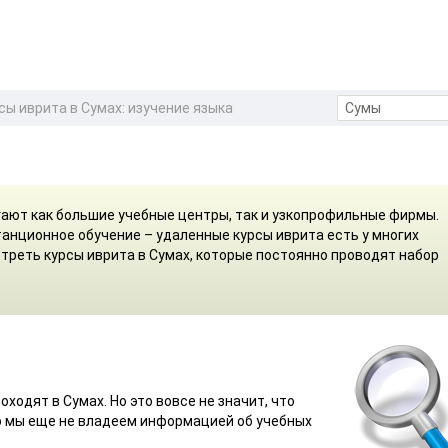
сы иврита в Сумах: изучение языка
гают как большие учебные центры, так и узкопрофильные фирмы.
анционное обучение – удаленные курсы иврита есть у многих
треть курсы иврита в Сумах, которые постоянно проводят набор
оходят в Сумах. Но это вовсе не значит, что
то мы еще не владеем информацией об учебных