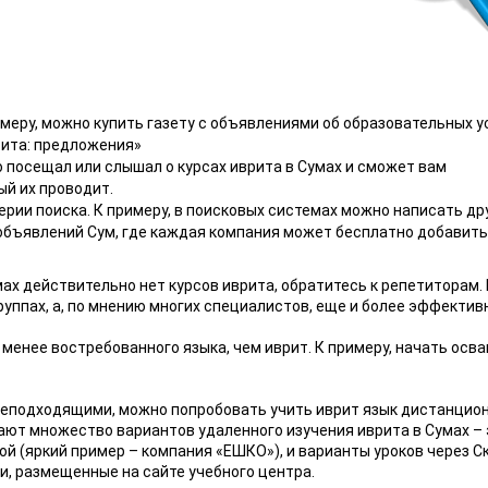
меру, можно купить газету с объявлениями об образовательных у
рита: предложения»
то посещал или слышал о курсах иврита в Сумах и сможет вам
й их проводит.
терии поиска. К примеру, в поисковых системах можно написать др
объявлений Сум, где каждая компания может бесплатно добавить
мах действительно нет курсов иврита, обратитесь к репетиторам.
руппах, а, по мнению многих специалистов, еще и более эффектив
 менее востребованного языка, чем иврит. К примеру, начать осв
неподходящими, можно попробовать учить иврит язык дистанцион
ают множество вариантов удаленного изучения иврита в Сумах – 
й (яркий пример – компания «ЕШКО»), и варианты уроков через Ск
и, размещенные на сайте учебного центра.