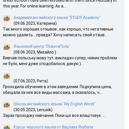
Great school! I have been enrolled with them since February of
this year. For online learning. As a...
Академия английского языка "STUDY Academy"
(09.06.2023, Катерина)
Так много хороших отзывов…как хорошо, что негативные
можно удалить… правда? Хочу написать свой отзыв...
Языковой центр "ОсвитаПоль"
(08.06.2023, Михайло )
Вивчав польську мову тут, викладач супер, ніяких проблем
не було, мені дуже сподобалося, дякую:)...
(07.06.2023, Рита)
Проходила обучение в этом заведении. Подкупила цена,
обещали за нее все виды массажа, а оказалось, ч...
Школа английского языка "My English World"
(30.05.2023, Lenusik)
Зараз проходжу навчання. Поки що все влаштовує. ...
Курсы чешского языка от Вацлава Якубала