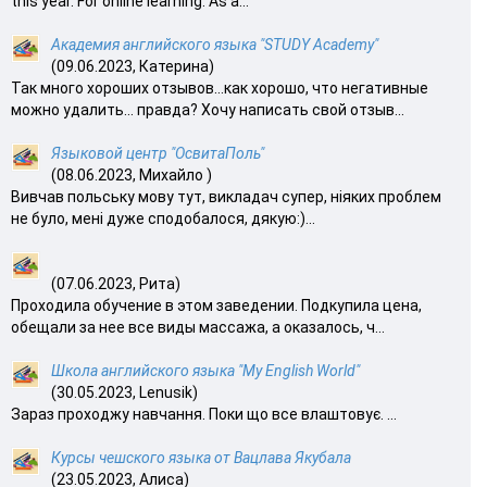
this year. For online learning. As a...
Академия английского языка "STUDY Academy"
(09.06.2023, Катерина)
Так много хороших отзывов…как хорошо, что негативные
можно удалить… правда? Хочу написать свой отзыв...
Языковой центр "ОсвитаПоль"
(08.06.2023, Михайло )
Вивчав польську мову тут, викладач супер, ніяких проблем
не було, мені дуже сподобалося, дякую:)...
(07.06.2023, Рита)
Проходила обучение в этом заведении. Подкупила цена,
обещали за нее все виды массажа, а оказалось, ч...
Школа английского языка "My English World"
(30.05.2023, Lenusik)
Зараз проходжу навчання. Поки що все влаштовує. ...
Курсы чешского языка от Вацлава Якубала
(23.05.2023, Алиса)