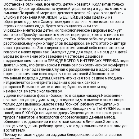
Обстановка отличная, все чисто, детям нравится. Коллектив только
хромает.Директор абсолютно нулевой управленец и в детях мало что
смыслит.По крайней мере для детского центра ей нужно раздобыть
улыбку и познания КАК ЛЮБИТЬ ДЕТЕЙ.Выводы сделаны из
обращения с детьми.Самоутверждается за счет маленьких,говоря о
строгих правилах сада, будто это концлагерь или гос
учреждение.Интересы детей, их психологическое здоровье волнует
мало кого.Просьбу позвонить маме игнорируется,хотя это ничего не
стоит и ребенок просит крайне редко. Тем более ребенок упал и не
расстроился,ему нужно пару слов поддержки, вместо этого сидит три
часа в раздевалке.Зато директор возомнивший себя непонятно кем
говорит о неких правилах. Выходит дети для сада, а не сад для детей.
Берем во внимание это заведение частное,не дешевое и
подразумеваем, что оно ПРЕЖДЕ ВСЕГО В ИНТЕРЕСАХ РЕБЕНКА ведет
деятельность, его физическом и главное психологическом комфорте и
развитии, а не подавлении.Случаи с раздражением в адрес детей
норма, практически всех садовых воспитателей.Абсолютно не
гуманный подход к детям.Сказать что какая то в садике методика -
нет,распечатки с интернета заданий с разных сайтов и
раскрасок.Впечатление негативное, буквально с осени сад
изменился,вместе с коллективом.
у детей появилась фраза - боюсь,что в садике накажут.Наказание -
выводят за дверь думать над поведением,что вместе с этим говорят
только догадываюсь.Вместе с тем "бойкот" ребенку отрицательно
влияет на него, пусть он даже и шалил.Выходит что ТЫ НУЖЕН если ты
такой, как Я ХОЧУ,а нет иди за дверь.Существует масса примеров и
трудов педагогов и психологов опровергающих данный метод,
объясняя это давлением и попыткой сломать Личность.Хотя это
проще, чем уделить ребенку время, что с удовольствием и используют
воспитатели.
Почему то такая чудесная задумка быстро изжила себя, а главное
коллектив...