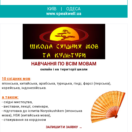
КИЇВ
|
ОДЕСА
www.speakwell.ua
НАВЧАННЯ ПО ВСІМ МОВАМ
онлайн і на території школи
10 східних мов
:
японська, китайська, арабська, турецька, гінді, фарсі (перська),
корейська, індонезійська.
а також:
- східні мистецтва,
- виставки, лекції, семінари,
- підготовка до іспитів Noryokushiken (японська
мова), HSK (китайська мова),
- стажування за кордоном
ЗАЛИШИТИ ЗАЯВКУ →