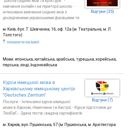
"Школа східних мов та культури": -
навчання онлайн і на території школи; -
Відгуки (35)
інтенсивне вивчення східних мов з
досвідченими українськими фахівцями та
м. Київ, бул. Т. Шевченка, 1б, оф. 12а (м. Театральна, м. Л.
Толстого)
показати на мапі
Мови: японська, китайська, арабська, турецька, корейська,
перська, хінді, Індонезійська
Курси німецької мови в
Харківському німецькому центрі
"Deutsches Zentrum"
Відгуки (7)
Послуги: - Інтенсивні курси німецької
мови в Харкові, Німеччини та Австрії; - Курси підготовки до
TestDaF; - Здача тестів і видача сертифікатів
м. Харків, вул. Пушкінська, 57 (м. Пушкінська, м. Архітектора