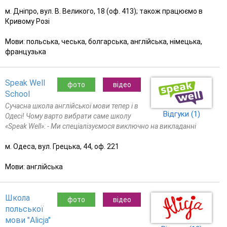
м. Дніпро, вул. В. Великого, 18 (оф. 413); також працюємо в
Кривому Розі
Мови: польська, чеська, болгарська, англійська, німецька,
французька
Speak Well
фото
відео
School
Сучасна школа англійської мови тепер і в
Відгуки (1)
Одесі! Чому варто вибрати саме школу
«Speak Well»: - Ми спеціалізуємося виключно на викладанні
м. Одеса, вул. Грецька, 44, оф. 221
Мови: англійська
Школа
фото
відео
польської
мови "Alicja"