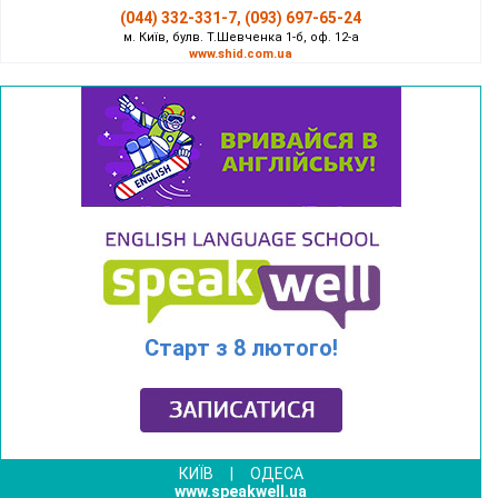
(044) 332-331-7, (093) 697-65-24
м. Київ, булв. Т.Шевченка 1-б, оф. 12-а
www.shid.com.ua
Старт з 8 лютого!
КИЇВ
|
ОДЕСА
www.speakwell.ua