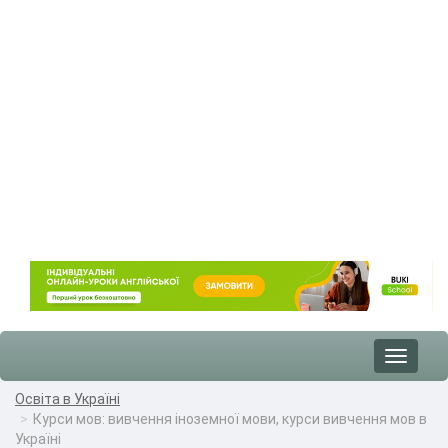
Toggle
navigat
Освіта в Україні
Курси мов: вивчення іноземної мови, курси вивчення мов в
Україні