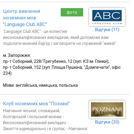
Центр вивчення
фото
іноземних мов
"Language Club ABC"
Відгуки (11)
"Language Club ABC" - це колектив
висококваліфікованих викладачів, який допоможе вам
подолати мовний бар'єр і заговорити на справжній "живій"
м. Запоріжжя:
пр-т Соборний, 228/Трегубенко, 12 (зуп. КЗ ім. Глінки);
пр-т Соборний, 152 (зуп. Площа Пушкіна, "Домпечати", офіс
234)
Мови: англійська, німецька, польська
Клуб іноземних мов "Познані"
Навчання чеській, словацькій,
болгарській і польській мовам: -
Відгуки (33)
Висококваліфікований викладач; -
Заняття індивідуально і в групах; - Навчання