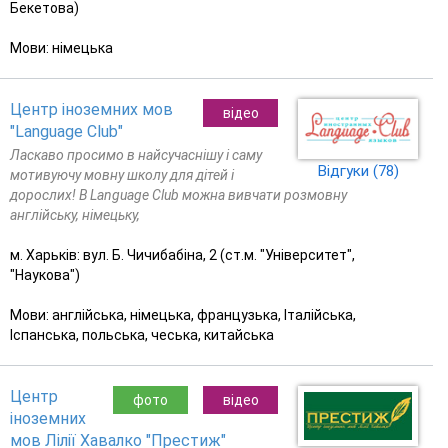
Бекетова)
Мови: німецька
Центр іноземних мов
відео
"Language Club"
Ласкаво просимо в найсучаснішу і саму
Відгуки (78)
мотивуючу мовну школу для дітей і
дорослих! В Language Club можна вивчати розмовну
англійську, німецьку,
м. Харьків: вул. Б. Чичибабіна, 2 (ст.м. "Університет",
"Наукова")
Мови: англійська, німецька, французька, Італійська,
Іспанська, польська, чеська, китайська
Центр
фото
відео
іноземних
мов Лілії Хавалко "Престиж"