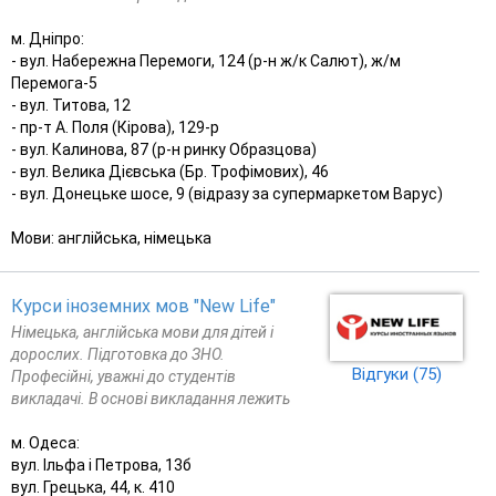
м. Дніпро:
- вул. Набережна Перемоги, 124 (р-н ж/к Салют), ж/м
Перемога-5
- вул. Титова, 12
- пр-т А. Поля (Кірова), 129-р
- вул. Калинова, 87 (р-н ринку Образцова)
- вул. Велика Дієвська (Бр. Трофімових), 46
- вул. Донецьке шосе, 9 (відразу за супермаркетом Варус)
Мови: англійська, німецька
Курси іноземних мов "New Life"
Німецька, англійська мови для дітей і
дорослих. Підготовка до ЗНО.
Відгуки (75)
Професійні, уважні до студентів
викладачі. В основі викладання лежить
м. Одеса:
вул. Ільфа і Петрова, 13б
вул. Грецька, 44, к. 410