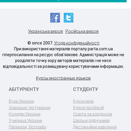
Українська версія
Російська версія
© since 2007.
Угода конфіденційності
При використанні матеріалів порталу parta.com.ua
гіперпосилання на ресурс обов'язкове. Адміністрація може не
розділяти точку зору авторів матеріалів і не несе
відповідальності за розміщувану користувачами інформацію.
Курсы иностранных языков
АБІТУРІЄНТУ
СТУДЕНТУ
Вузи України
Курси мов
Зовнішнє тестування
Курси професій
Коледжі України
Освіта за кордоном
Училища України
Шкільні підручники
Перекази, біографії
Дистанційне навчання