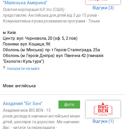
"Маленька Америка"
Відгуки (3)
Освітня корпорація ILP, Inc (США)
представляє: Англійська для дітей від 3 до 15 років -
Комунікативна ігрова розвиваюча програма - Тільки
м. Київ:
Центр: вул. Чорновола, 20 (оф. 5, 2 пов)
Позняки: вул. Кошиця, 9б
Оболонь (м. Мінська): пр-т Героїв Сталінграда, 25а
Оболонь (м. Героїв Дніпра): вул. Північна 42 (гімназія
"Екологія і Культура")
показати на мапі
Мови: англійська
Академія "Біг Бен"
фото
Академія мов BIG BEN - 15
років досвіду в навчанні англійської мови
Відгуки (1)
дітей, школярів та дорослих. Ми навчимо
Вас: - читати та перекладати -