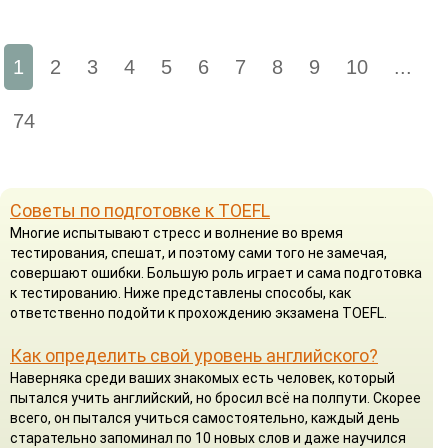
1
2
3
4
5
6
7
8
9
10
...
74
Советы по подготовке к TOEFL
Многие испытывают стресс и волнение во время
тестирования, спешат, и поэтому сами того не замечая,
совершают ошибки. Большую роль играет и сама подготовка
к тестированию. Ниже представлены способы, как
ответственно подойти к прохождению экзамена TOEFL.
Как определить свой уровень английского?
Наверняка среди ваших знакомых есть человек, который
пытался учить английский, но бросил всё на полпути. Скорее
всего, он пытался учиться самостоятельно, каждый день
старательно запоминал по 10 новых слов и даже научился