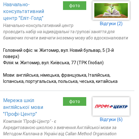
Навчально-
фото
консультативний
центр "Еліт-Голд"
Відгуки (2)
Навчально-консультативний центр
проводить набір на індивідуальні та групові заняття для
бажаючих почати вивчати іноземну мову або вдосконалювати
Головний офіс: м. Житомир, вул. Новий бульвар, 5 (3-й
поверх)
Філія: м. Житомир, вул. Київська, 77 (ТРК Глобал)
Мови: англійська, німецька, французька, Італійська,
Іспанська, португальська, польська, чеська, китайська
Мережа шкіл
фото
англійської мови
"Профі-Центр"
Відгуки (6)
Компанія "Профі-Центр" - є
Акредитованою школою з вивчення Англійської мови за
Методом Каллана в Україні від Callan Method Organisation