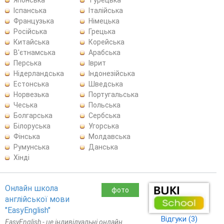
Іспанська
Італійська
Французька
Німецька
Російська
Грецька
Китайська
Корейська
В'єтнамська
Арабська
Перська
Іврит
Нідерландська
Індонезійська
Естонська
Шведська
Норвезька
Португальська
Чеська
Польська
Болгарська
Сербська
Білоруська
Угорська
Фінська
Молдавська
Румунська
Данська
Хінді
Онлайн школа
фото
англійської мови
"EasyEnglish"
Відгуки (3)
EasyEnglish - це індивідуальні онлайн