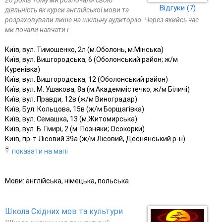
Відгуки (7)
діяльність як курси англійської мови та
розраховували лише на шкільну аудиторію. Через якийсь час
ми почали навчати і
Київ, вул. Тимошенко, 2л (м.Оболонь, м.Мінська)
Київ, вул. Вишгородська, 6 (Оболонський район; ж/м
Куренівка)
Київ, вул. Вишгородська, 12 (Оболонський район)
Київ, вул. М. Ушакова, 8а (м.Академмістечко, ж/м Біличі)
Київ, вул. Правди, 12в (ж/м Виноградар)
Київ, Бул. Кольцова, 15в (ж/м Борщагівка)
Київ, вул. Семашка, 13 (м.Житомирська)
Київ, вул. Б. Гмирі, 2 (м. Позняки; Осокорки)
Київ, пр-т Лісовий 39а (ж/м Лісовий, Деснянський р-н)
показати на мапі
Мови: англійська, німецька, польська
Школа Східних мов та культури