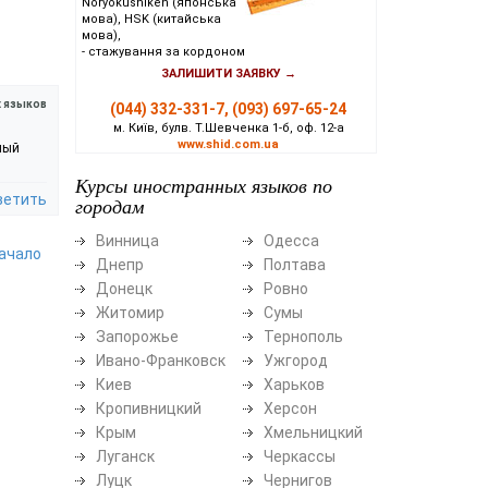
Noryokushiken (японська
мова), HSK (китайська
мова),
- стажування за кордоном
ЗАЛИШИТИ ЗАЯВКУ →
х языков
(044) 332-331-7, (093) 697-65-24
м. Київ, булв. Т.Шевченка 1-б, оф. 12-а
www.shid.com.ua
ный
Курсы иностранных языков по
ветить
городам
Винница
Одесса
начало
Днепр
Полтава
Донецк
Ровно
Житомир
Сумы
Запорожье
Тернополь
Ивано-Франковск
Ужгород
Киев
Харьков
Кропивницкий
Херсон
Крым
Хмельницкий
Луганск
Черкассы
Луцк
Чернигов