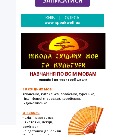
КИЇВ
|
ОДЕСА
www.speakwell.ua
НАВЧАННЯ ПО ВСІМ МОВАМ
онлайн і на території школи
10 східних мов
:
японська, китайська, арабська, турецька,
гінді, фарсі (перська), корейська,
індонезійська.
а також:
- східні мистецтва,
- виставки, лекції,
семінари,
- підготовка до іспитів