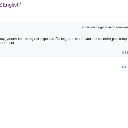
 English"
отзывы о курсах иностранны
яд, достигла последнего уровня. Преподаватели помогали во всём,разговор
авилось)
от
↑ в 