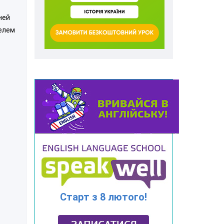
ней
телем
Старт з 8 лютого!