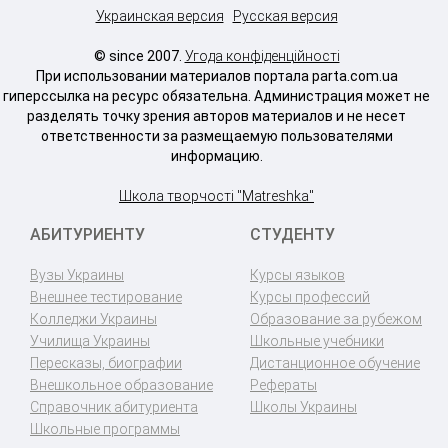
Украинская версия
Русская версия
© since 2007.
Угода конфіденційності
При использовании материалов портала parta.com.ua
гиперссылка на ресурс обязательна. Администрация может не
разделять точку зрения авторов материалов и не несет
ответственности за размещаемую пользователями
информацию.
Школа творчості "Matreshka"
АБИТУРИЕНТУ
СТУДЕНТУ
Вузы Украины
Курсы языков
Внешнее тестирование
Курсы профессий
Колледжи Украины
Образование за рубежом
Училища Украины
Школьные учебники
Пересказы, биографии
Дистанционное обучение
Внешкольное образование
Рефераты
Справочник абитуриента
Школы Украины
Школьные программы