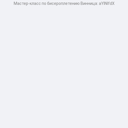
Мастер-класс по бисероплетению Винница: aYlNlfdX