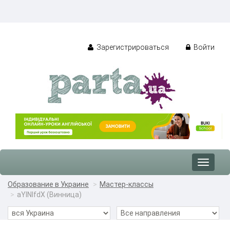
Зарегистрироваться
Войти
Toggle
navigat
Образование в Украине
Мастер-классы
aYlNlfdX (Винница)