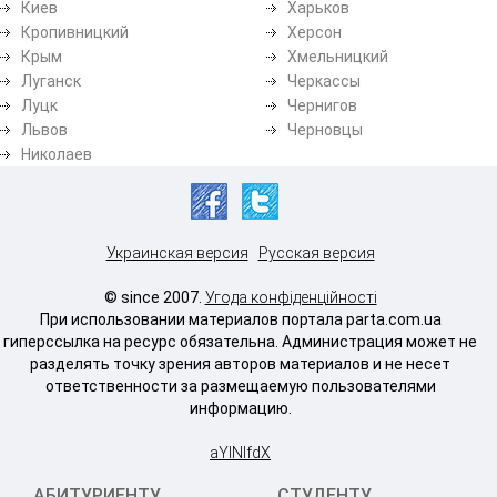
Киев
Харьков
Кропивницкий
Херсон
Крым
Хмельницкий
Луганск
Черкассы
Луцк
Чернигов
Львов
Черновцы
Николаев
Украинская версия
Русская версия
© since 2007.
Угода конфіденційності
При использовании материалов портала parta.com.ua
гиперссылка на ресурс обязательна. Администрация может не
разделять точку зрения авторов материалов и не несет
ответственности за размещаемую пользователями
информацию.
aYlNlfdX
АБИТУРИЕНТУ
СТУДЕНТУ