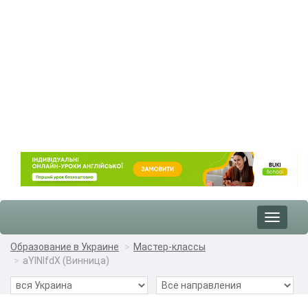
Toggle
navigat
Образование в Украине
Мастер-классы
aYlNlfdX (Винница)