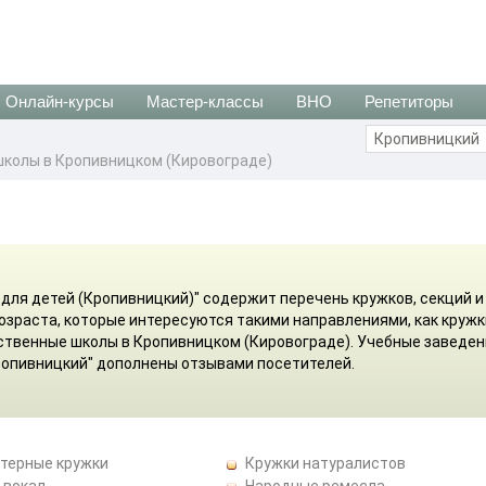
Онлайн-курсы
Мастер-классы
ВНО
Репетиторы
школы в Кропивницком (Кировограде)
для детей (Кропивницкий)" содержит перечень кружков, секций и
возраста, которые интересуются такими направлениями, как кружк
ственные школы в Кропивницком (Кировограде). Учебные заведен
ропивницкий" дополнены отзывами посетителей.
терные кружки
Кружки натуралистов
 вокал
Народные ремесла