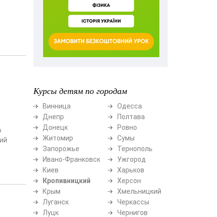
Курсы детям по городам
Винница
Одесса
Днепр
Полтава
Донецк
Ровно
о
Житомир
Сумы
вий
Запорожье
Тернополь
Ивано-Франковск
Ужгород
Киев
Харьков
Кропивницкий
Херсон
Крым
Хмельницкий
Луганск
Черкассы
Луцк
Чернигов