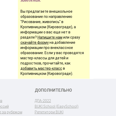
Вы предлагаете внешкольное
образование по направлению
"Рисование, живопись" в
Кропивницком (Кировограде), а
информации о вас еще нет в
разделе?
Напишите нам
или сразу
скачайте форму
на добавление
информации про внеклассное
образование. Если у вас проводятся
мастер-классы для детей и
подростков, прочитайте, как
добавить мастер-класс
в
Кропивницком (Кировограде).
ДОПОЛНИТЕЛЬНО
ов
ДПА-2022
ессий
BUKI School (EasySchool)
 за рубежом
Репетитори BUKI