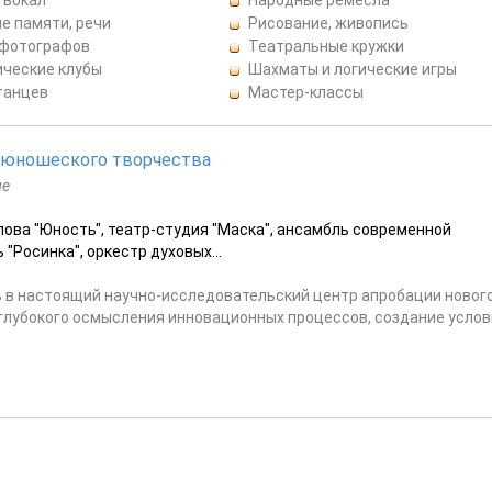
е памяти, речи
Рисование, живопись
 фотографов
Театральные кружки
ические клубы
Шахматы и логические игры
танцев
Мастер-классы
и юношеского творчества
ие
ова "Юность", театр-студия "Маска", ансамбль современной
"Росинка", оркестр духовых...
 в настоящий научно-исследовательский центр апробации новог
 глубокого осмысления инновационных процессов, создание усло