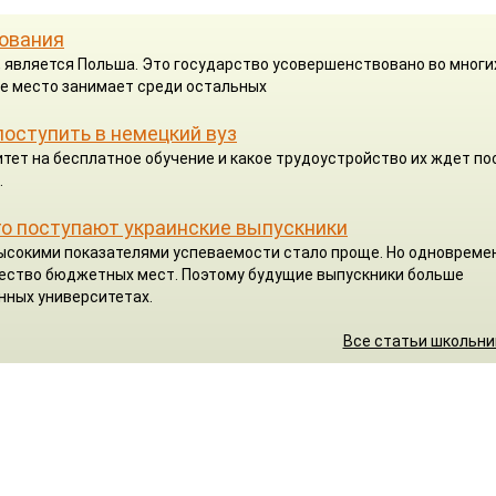
зования
, является Польша. Это государство усовершенствовано во многи
ее место занимает среди остальных
поступить в немецкий вуз
тет на бесплатное обучение и какое трудоустройство их ждет по
.
го поступают украинские выпускники
высокими показателями успеваемости стало проще. Но одновреме
чество бюджетных мест. Поэтому будущие выпускники больше
нных университетах.
Все статьи школьн