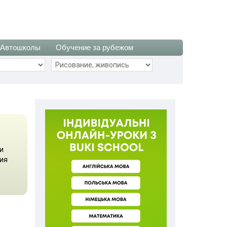
Автошколы
Обучение за рубежом
и
ия