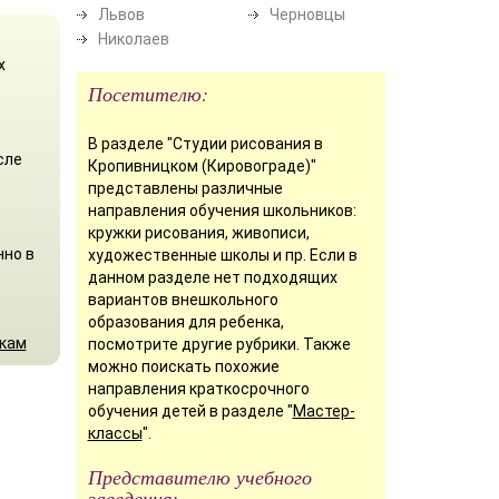
Львов
Черновцы
Николаев
х
Посетителю:
В разделе "Студии рисования в
сле
Кропивницком (Кировограде)"
представлены различные
направления обучения школьников:
кружки рисования, живописи,
нно в
художественные школы и пр. Если в
данном разделе нет подходящих
вариантов внешкольного
образования для ребенка,
икам
посмотрите другие рубрики. Также
можно поискать похожие
направления краткосрочного
обучения детей в разделе "
Мастер-
классы
".
Представителю учебного
заведения: