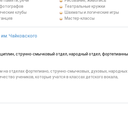
е памяти, речи
Рисование, живопись
 фотографов
Театральные кружки
ические клубы
Шахматы и логические игры
танцев
Мастер-классы
 им. Чайковского
сциплин, струнно-смычковый отдел, народный отдел, фортепианн
м на отделах фортепиано, струнно-смычковых, духовых, народных
чество учеников, которые учатся в классах детского вокала,