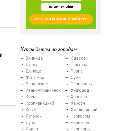
Курсы детям по городам
ый
Винница
Одесса
Днепр
Полтава
Донецк
Ровно
Житомир
Сумы
Запорожье
Тернополь
Ивано-Франковск
Ужгород
Киев
Харьков
Кропивницкий
Херсон
Крым
Хмельницкий
Луганск
Черкассы
Луцк
Чернигов
Львов
Черновцы