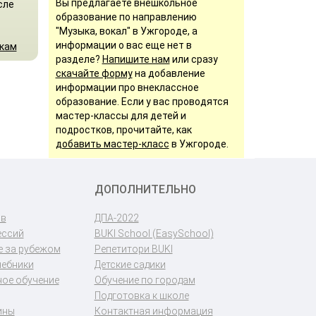
Вы предлагаете внешкольное
сле
образование по направлению
"Музыка, вокал" в Ужгороде, а
информации о вас еще нет в
икам
разделе?
Напишите нам
или сразу
скачайте форму
на добавление
информации про внеклассное
образование. Если у вас проводятся
мастер-классы для детей и
подростков, прочитайте, как
добавить мастер-класс
в Ужгороде.
ДОПОЛНИТЕЛЬНО
ов
ДПА-2022
ессий
BUKI School (EasySchool)
 за рубежом
Репетитори BUKI
чебники
Детские садики
ое обучение
Обучение по городам
Подготовка к школе
ины
Контактная информация