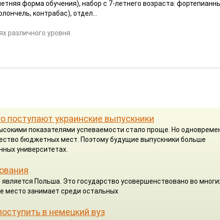
етняя форма обучения), набор с 7-летнего возраста: фортепианн
лончель, контрабас), отдел...
х различного уровня.
го поступают украинские выпускники
высокими показателями успеваемости стало проще. Но одновреме
чество бюджетных мест. Поэтому будущие выпускники больше
нных университетах.
зования
, является Польша. Это государство усовершенствовано во многи
ее место занимает среди остальных
поступить в немецкий вуз