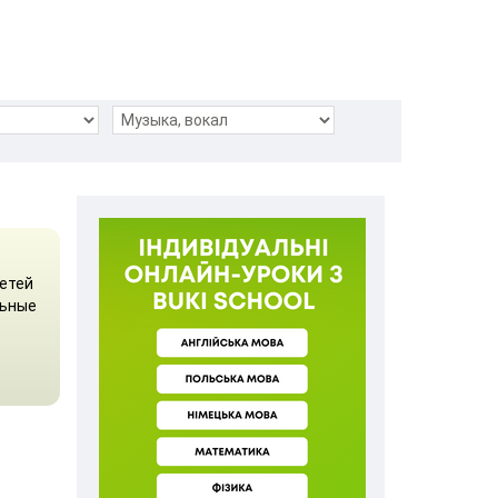
детей
льные