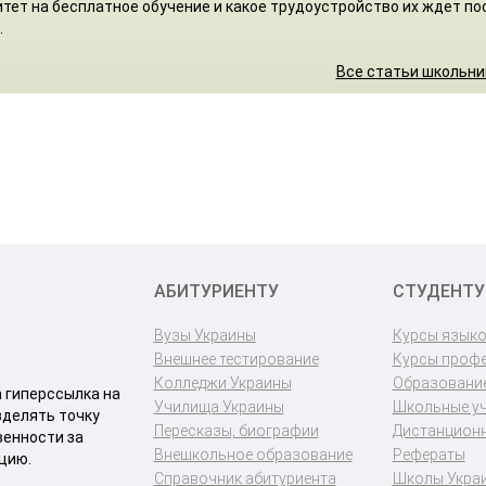
тет на бесплатное обучение и какое трудоустройство их ждет по
.
Все статьи школьн
АБИТУРИЕНТУ
СТУДЕНТУ
Вузы Украины
Курсы язык
Внешнее тестирование
Курсы проф
Колледжи Украины
Образование
a гиперссылка на
Училища Украины
Школьные у
зделять точку
Пересказы, биографии
Дистанционн
венности за
Внешкольное образование
Рефераты
цию.
Справочник абитуриента
Школы Укра