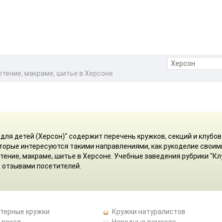
етение, макраме, шитье в Херсоне
для детей (Херсон)" содержит перечень кружков, секций и клубов
оторые интересуются такими направлениями, как рукоделие своим
етение, макраме, шитье в Херсоне. Учебные заведения рубрики "К
 отзывами посетителей.
терные кружки
Кружки натуралистов
 вокал
Народные ремесла