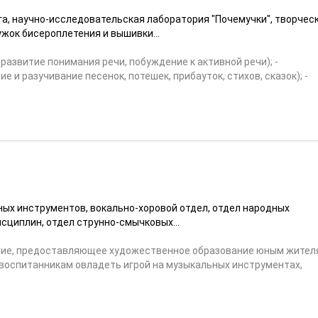
га, научно-исследовательская лаборатория "Почемучки", творчес
жок бисероплетения и вышивки...
развитие понимания речи, побуждение к активной речи); -
 и разучивание песенок, потешек, прибауток, стихов, сказок); -
ных инструментов, вокально-хоровой отдел, отдел народных
сциплин, отдел струнно-смычковых...
ение, предоставляющее художественное образование юным жител
воспитанникам овладеть игрой на музыкальных инструментах,