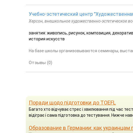
Учебно-эстетический центр "Художественна
Херсон, внешкольное художественно-эстетическое во
занятия: живопись, рисунок, композиция, декорати
история искусств
На базе школы организовываются семинары, выста
Отзывы (0)
Поради щодо підготовки до TOEFL
Багато хто відчуває стрес і хвилювання під час тест
відіграє і сама підготовка до тестування. Нижче на
Образование в Германии: как украинцам 