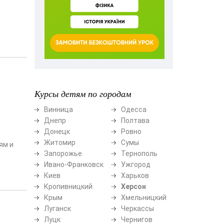
Курсы детям по городам
Винница
Одесса
Днепр
Полтава
Донецк
Ровно
Житомир
Сумы
ям и
Запорожье
Тернополь
Ивано-Франковск
Ужгород
Киев
Харьков
Кропивницкий
Херсон
Крым
Хмельницкий
Луганск
Черкассы
Луцк
Чернигов