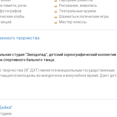
е памяти, речи
Рисование, живопись
 фотографов
Театральные кружки
ические клубы
Шахматы и логические игры
танцев
Мастер-классы
венного творчества
альная студия "Звездопад", детский хореографический коллектив
к спортивного бального танца...
о творчества (ХГ ДХТ) является внешкольным государственным
учащуюся молодежь во внеурочное и внеучебное время. Дает дет
Дейка"
студиях