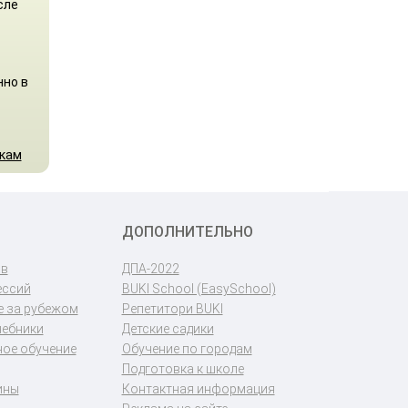
сле
нно в
икам
ДОПОЛНИТЕЛЬНО
ов
ДПА-2022
ессий
BUKI School (EasySchool)
 за рубежом
Репетитори BUKI
чебники
Детские садики
ое обучение
Обучение по городам
Подготовка к школе
ины
Контактная информация