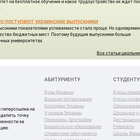
тет на бесплатное обучение и какое трудоустройство их ждет по
.
го поступают украинские выпускники
высокими показателями успеваемости стало проще. Но одновреме
чество бюджетных мест. Поэтому будущие выпускники больше
нных университетах.
Все статьи школьн
АБИТУРИЕНТУ
СТУДЕНТУ
Вузы Украины
Курсы язык
Внешнее тестирование
Курсы проф
Колледжи Украины
Образование
a гиперссылка на
Училища Украины
Школьные у
зделять точку
Пересказы, биографии
Дистанционн
венности за
Внешкольное образование
Рефераты
цию.
Справочник абитуриента
Школы Укра