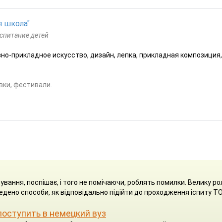
я школа"
спитание детей
вно-прикладное искусство, дизайн, лепка, прикладная композиция,
вки, фестивали.
ування, поспішає, і того не помічаючи, роблять помилки. Велику ро
ведено способи, як відповідально підійти до проходження іспиту TO
поступить в немецкий вуз