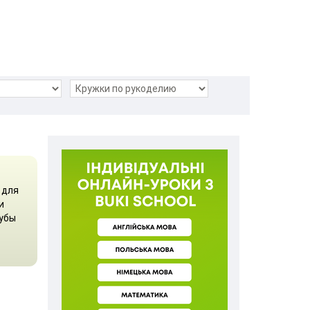
 для
и
лубы