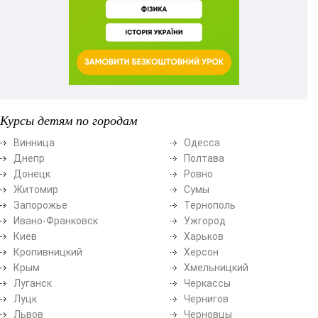
Курсы детям по городам
Винница
Одесса
Днепр
Полтава
Донецк
Ровно
Житомир
Сумы
Запорожье
Тернополь
Ивано-Франковск
Ужгород
Киев
Харьков
Кропивницкий
Херсон
Крым
Хмельницкий
Луганск
Черкассы
Луцк
Чернигов
Львов
Черновцы