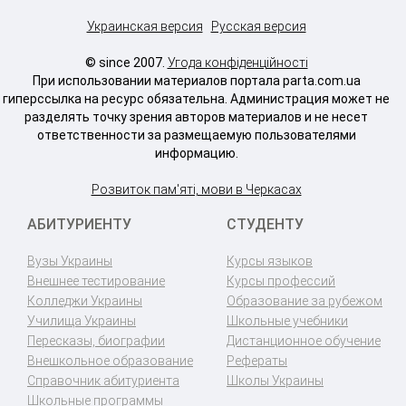
Украинская версия
Русская версия
© since 2007.
Угода конфіденційності
При использовании материалов портала parta.com.ua
гиперссылка на ресурс обязательна. Администрация может не
разделять точку зрения авторов материалов и не несет
ответственности за размещаемую пользователями
информацию.
Розвиток пам'яті, мови в Черкасах
АБИТУРИЕНТУ
СТУДЕНТУ
Вузы Украины
Курсы языков
Внешнее тестирование
Курсы профессий
Колледжи Украины
Образование за рубежом
Училища Украины
Школьные учебники
Пересказы, биографии
Дистанционное обучение
Внешкольное образование
Рефераты
Справочник абитуриента
Школы Украины
Школьные программы