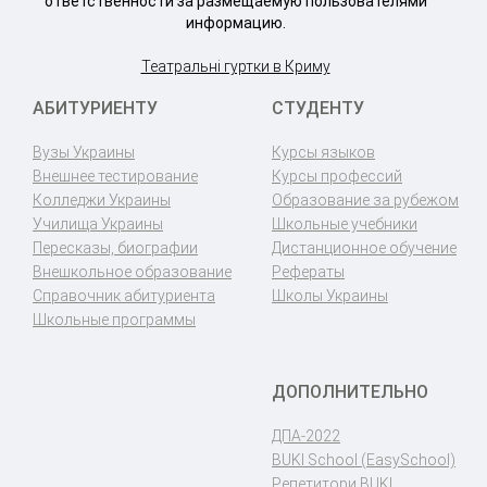
ответственности за размещаемую пользователями
информацию.
Театральні гуртки в Криму
АБИТУРИЕНТУ
СТУДЕНТУ
Вузы Украины
Курсы языков
Внешнее тестирование
Курсы профессий
Колледжи Украины
Образование за рубежом
Училища Украины
Школьные учебники
Пересказы, биографии
Дистанционное обучение
Внешкольное образование
Рефераты
Справочник абитуриента
Школы Украины
Школьные программы
ДОПОЛНИТЕЛЬНО
ДПА-2022
BUKI School (EasySchool)
Репетитори BUKI