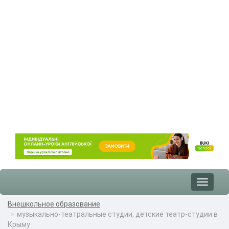
Toggle
navigat
Внешкольное образование
музыкально-театральные студии, детские театр-студии в
Крыму