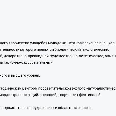
ского творчества учащейся молодежи - это комплексное внешкол
тельности которого являются биологический, экологический,
й, декоративно-прикладной, художественно-эстетическое, опытн
литационно-оздоровительный.
ого и высшего уровня.
тодическим центром просветительской эколого-натуралистичес
риродоохранных акций, операций, творческих фестивалей.
ородских этапов всеукраинских и областных эколого-