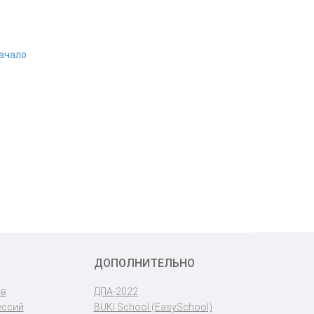
начало
ДОПОЛНИТЕЛЬНО
ов
ДПА-2022
ессий
BUKI School (EasySchool)