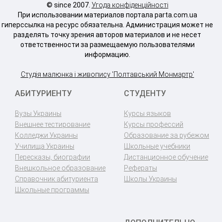
© since 2007.
Угода конфіденційності
При использовании материалов портала parta.com.ua
гиперссылка на ресурс обязательна. Администрация может не
разделять точку зрения авторов материалов и не несет
ответственности за размещаемую пользователями
информацию.
Студія малюнка і живопису 'Полтавський Монмартр'
АБИТУРИЕНТУ
СТУДЕНТУ
Вузы Украины
Курсы языков
Внешнее тестирование
Курсы профессий
Колледжи Украины
Образование за рубежом
Училища Украины
Школьные учебники
Пересказы, биографии
Дистанционное обучение
Внешкольное образование
Рефераты
Справочник абитуриента
Школы Украины
Школьные программы