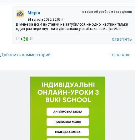
отзыв об учебном заведении
Марія
24 августа 2020, 20:03
#
В мене за всі 4 виставки не загубилося не одної картини тільки
один раз переплутали з дівчинкою у якої така сама фамілія
+36
ответить
Добавить комментарий
↑ в начало