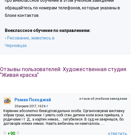
про внеклассное обучение в этом учебном заведении
обращайтесь по номерам телефонов, которые указаны в
блоке контактов.
Внеклассное обучение по направлениям:
-
Рисование, живопись в
Черновцах
Отзывы пользователей: Художественная студия
"Живая краска"
отзыв об учебном заведении
Роман Походжай
20 апреля 2017, 16:36
#
Керівник абсолютно безвідповідальна особа. Організовував виставку.
зібрав гроші, малюнки. І уявіть собі стан дитини коли вона прийшла, з
родичами і т. Д., а картин немає,... загубилися. В суд не звернешся, бо
договорів ніяких немає. Навіть вибачень не намічалось......
+90
ответить