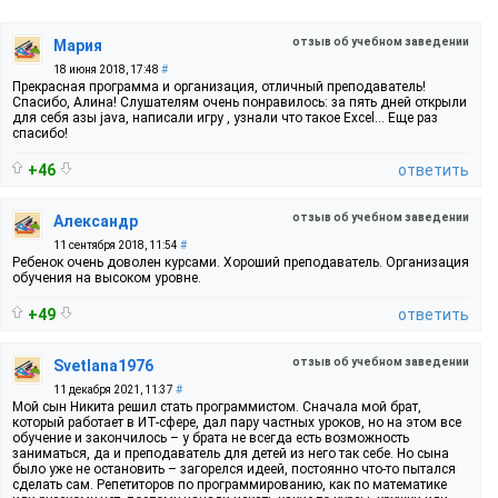
отзыв об учебном заведении
Мария
18 июня 2018, 17:48
#
Прекрасная программа и организация, отличный преподаватель!
Спасибо, Алина! Слушателям очень понравилось: за пять дней открыли
для себя азы java, написали игру , узнали что такое Excel... Еще раз
спасибо!
+46
ответить
отзыв об учебном заведении
Александр
11 сентября 2018, 11:54
#
Ребенок очень доволен курсами. Хороший преподаватель. Организация
обучения на высоком уровне.
+49
ответить
отзыв об учебном заведении
Svetlana1976
11 декабря 2021, 11:37
#
Мой сын Никита решил стать программистом. Сначала мой брат,
который работает в ИТ-сфере, дал пару частных уроков, но на этом все
обучение и закончилось – у брата не всегда есть возможность
заниматься, да и преподаватель для детей из него так себе. Но сына
было уже не остановить – загорелся идеей, постоянно что-то пытался
сделать сам. Репетиторов по программированию, как по математике