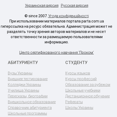
Украинская версия
Русская версия
© since 2007.
Угода конфіденційності
При использовании материалов портала parta.com.ua
гиперссылка на ресурс обязательна. Администрация может не
разделять точку зрения авторов материалов и не несет
ответственности за размещаемую пользователями
информацию.
Центр сертифікованого навчання 'Проком'
АБИТУРИЕНТУ
СТУДЕНТУ
Вузы Украины
Курсы языков
Внешнее тестирование
Курсы профессий
Колледжи Украины
Образование за рубежом
Училища Украины
Школьные учебники
Пересказы, биографии
Дистанционное обучение
Внешкольное образование
Рефераты
Справочник абитуриента
Школы Украины
Школьные программы