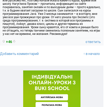
или русскому нет, поэтому начали искать какие-то курсы, кружки или
школу. Нагуглила Проком – прочитала, информация на сайте
понравилась, занятия онлайн и по выходным дням – просто идеально,
т.к. в будние хватает загрузки по школе. Сын записался на курсы
программирования Java. Уже 3 месяца занимается – в восторге, мне
уже все уши прожжужал про уроки. От него узнала про Экслипс (это
среда программирования, т. е. система в которой все программы и
пишутся), лэйаут, джава класс, циклы и другие термины из
программирования. Уроки сыну нравятся, его от компа и раньше было
не оттащить, но теперь танчики сменились полезным занятием, на игры
у нас нет ни времени, ни желания. Рекомендую!
+46
ответить
Добавить комментарий
↑ в начало