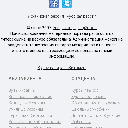
Украинская версия
Русская версия
© since 2007.
Угода конфіденційності
При использовании материалов портала parta.com.ua
гиперссылка на ресурс обязательна. Администрация может не
разделять точку зрения авторов материалов и не несет
ответственности за размещаемую пользователями
информацию.
Курси касира в Житомирі
АБИТУРИЕНТУ
СТУДЕНТУ
Вузы Украины
Курсы языков
Внешнее тестирование
Курсы профессий
Колледжи Украины
Образование за рубежом
Училища Украины
Школьные учебники
Пересказы, биографии
Дистанционное обучение
Внешкольное образование
Рефераты
Справочник абитуриента
Школы Украины