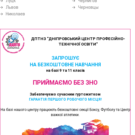
Луцк
Чернигов
Львов
Черновцы
Николаев
ДПТНЗ "ДНІПРОВСЬКИЙ ЦЕНТР ПРОФЕСІЙНО-
ТЕХНІЧНОЇ ОСВІТИ"
ЗАПРОШУЄ
НА БЕЗКОШТОВНЕ НАВЧАННЯ
на базі 9 та 11 класів
ПРИЙМАЄМО БЕЗ ЗНО
Забезпечуємо сучасним гуртожитком
ГАРАНТІЯ ПЕРШОГО РОБОЧОГО МІСЦЯ!
На базі нашого центру працюють безкоштовні секції Боксу, Футболу та Центр
важкої атлетики.