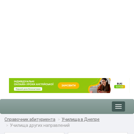
Toggle
navigat
Справочник абитуриента
Училища в Днепре
Училища других направлений