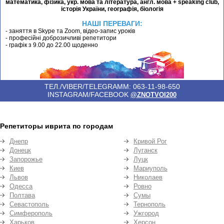
математика, фізика, укр. мова та література, англ. мова + speaking club,
історія України, географія, біологія
НАШІ ПЕРЕВАГИ:
- заняття в Skype та Zoom, відео-запис уроків
- професійні доброзичливі репетитори
- графік з 9.00 до 22.00 щоденно
ТЕЛ./VIBER/TELEGRAMM: 063-11-98-650
INSTAGRAM/FACEBOOK
@ZNOTVOI200
Репетиторы иврита по городам
Днепр
Кривой Рог
Донецк
Луганск
Запорожье
Луцк
Киев
Мариуполь
Львов
Николаев
Одесса
Ровно
Полтава
Сумы
Севастополь
Тернополь
Симферополь
Ужгород
Харьков
Херсон