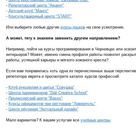
-
Репетиторский центр "Акцент"
-
Детский клуб "Манго"
-
Консультационный центр "START"
Или выберите любые другие
курсы языков
на свое усмотрение.
А может, тягу к знаниям заменить другим направлением?
Например, пойти на курсы программирования в Черновцах или освои
интерьеров? Может, именно смена профиля работы позволит раскры
работы, успешной карьеры и мягкого кожаного кресла?
Если вам понравилась хоть одна из перечисленных выше перспектив,
репетитора иврита и просмотрите каталог курсов профессий:
-
Клуб рукоделия и шитья "Совушка"
-
Школа парикмахеров "Dali Creative School"
-
Продюсерский центр "Basso"
-
Курсы официантов при ресторане "Ливерпуль"
-
Центр обучения "Актуальный дизайн"
Мало вариантов? К вашим услугам все
учебные центры
.