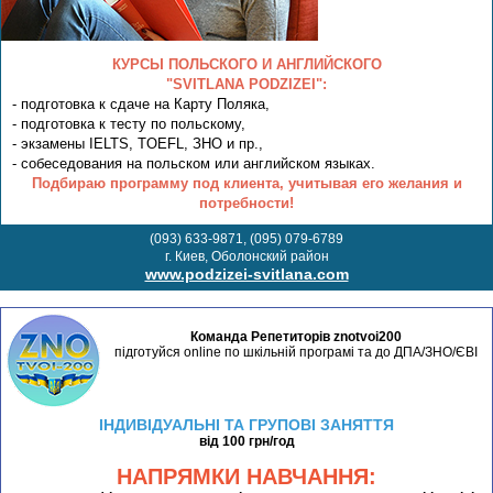
КУРСЫ ПОЛЬСКОГО И АНГЛИЙСКОГО
"SVITLANA PODZIZEI":
- подготовка к сдаче на Карту Поляка,
- подготовка к тесту по польскому,
- экзамены IELTS, TOEFL, ЗНО и пр.,
- собеседования на польском или английском языках.
Подбираю программу под клиента, учитывая его желания и
потребности!
(093) 633-9871, (095) 079-6789
г. Киев, Оболонский район
www.podzizei-svitlana.com
Команда Репетиторів znotvoi200
підготуйся online по шкільній програмі та до ДПА/ЗНО/ЄВІ
ІНДИВІДУАЛЬНІ ТА ГРУПОВІ ЗАНЯТТЯ
від 100 грн/год
НАПРЯМКИ НАВЧАННЯ: