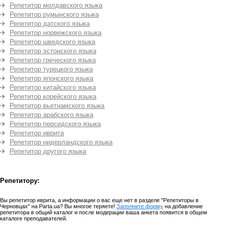
Репетитор молдавского языка
Репетитор румынского языка
Репетитор датского языка
Репетитор норвежского языка
Репетитор шведского языка
Репетитор эстонского языка
Репетитор греческого языка
Репетитор турецкого языка
Репетитор японского языка
Репетитор китайского языка
Репетитор корейского языка
Репетитор вьетнамского языка
Репетитор арабского языка
Репетитор персидского языка
Репетитор иврита
Репетитор нидерландского языка
Репетитор другого языка
Репетитору:
Вы репетитор иврита, а информации о вас еще нет в разделе "Репетиторы в
Черновцах" на Parta.ua? Вы многое теряете!
Заполните форму
на добавление
репетитора в общий каталог и после модерации ваша анкета появится в общем
каталоге преподавателей.