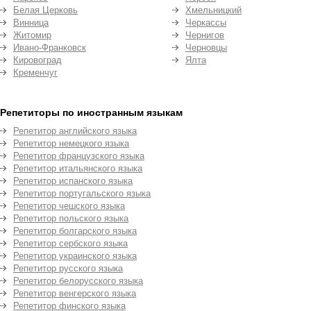
Белая Церковь
Хмельницкий
Винница
Черкассы
Житомир
Чернигов
Ивано-Франковск
Черновцы
Кировоград
Ялта
Кременчуг
Репетиторы по иностранным языкам
Репетитор английского языка
Репетитор немецкого языка
Репетитор французского языка
Репетитор итальянского языка
Репетитор испанского языка
Репетитор португальского языка
Репетитор чешского языка
Репетитор польского языка
Репетитор болгарского языка
Репетитор сербского языка
Репетитор украинского языка
Репетитор русского языка
Репетитор белорусского языка
Репетитор венгерского языка
Репетитор финского языка