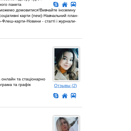
ного пакета
и зможемо домовитися!Вивчайте іноземну
Асоціативні карти (new)-Навчальний план-
о-Флеш-карти-Новини - статті і журнали-
 онлайн та стаціонарно
ограма та графік
Отзывы (2)