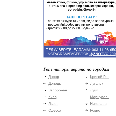
математика, фізика, укр. мова та література,
англ. мова + speaking club, історія України,
географія, біологія
НАШІ ПЕРЕВАГИ:
- заняття в Skype та Zoom, відео-запис уроків
- професійні доброзичливі репетитори
- графік з 9.00 до 22.00 щоденно
ТЕЛ./VIBER/TELEGRAMM: 063-11-98-65
INSTAGRAM/FACEBOOK
@ZNOTVOI200
Репетиторы иврита по городам
Днепр
Кривой Рог
Донецк
Луганск
Запорожье
Луцк
Киев
Мариуполь
Львов
Николаев
Одесса
Ровно