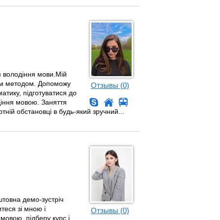
м володіння мови.Мій
ним методом. Допоможу
Отзывы (0)
матику, підготуватися до
діння мовою. Заняття
ній обстановці в будь-який зручний...
оштовна демо-зустріч
теся зі мною і
Отзывы (0)
мовою, підберу курс і