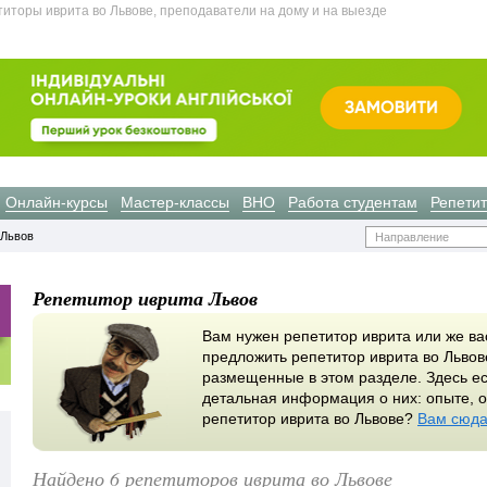
иторы иврита во Львове, преподаватели на дому и на выезде
Онлайн-курсы
Мастер-классы
ВНО
Работа студентам
Репети
 Львов
Направление
Репетитор иврита Львов
Вам нужен репетитор иврита или же ва
предложить репетитор иврита во Львов
размещенные в этом разделе. Здесь ес
детальная информация о них: опыте, о
репетитор иврита во Львове?
Вам сюд
Найдено 6 репетиторов иврита во Львове