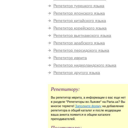
Репетитор турецкого языка
Репетитор японского языка
Репетитор китайского языка
Репетитор корейского языка
Репетитор вьетнамского языка
Репетитор арабского языка
Репетитор персидского языка
Репетитор иврита
Репетитор нидерландского языка
Репетитор другого языка
Репетитору:
Вы репетитор иврита, а информации о вас еще нет
в разделе "Репетиторы во Львове" на Parta.ua? Вы
многое теряете!
Заполните форму
на добавление
репетитора в общий каталог и после модерации
ваша анкета появится в общем каталоге
преподавателей.
Посетителю: