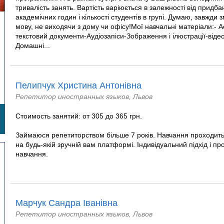
тривалість занять. Вартість варіюється в залежності від придба
академічних годин і кількості студентів в групі. Думаю, завжд
мову, не виходячи з дому чи офісу!Мої навчальні матеріали:- 
текстовий документи-Аудіозапіси-Зображення і ілюстрації-віде
Домашні...
Пелипчук Христина Антонівна
Репетитор иностранных языков, Львов
Стоимость занятий: от 305 до 365 грн.
Займаюся репетиторством більше 7 років. Навчання проходить
на будь-якій зручній вам платформі. Індивідуальний підхід і пр
навчання.
Марчук Сандра Іванівна
Репетитор иностранных языков, Львов