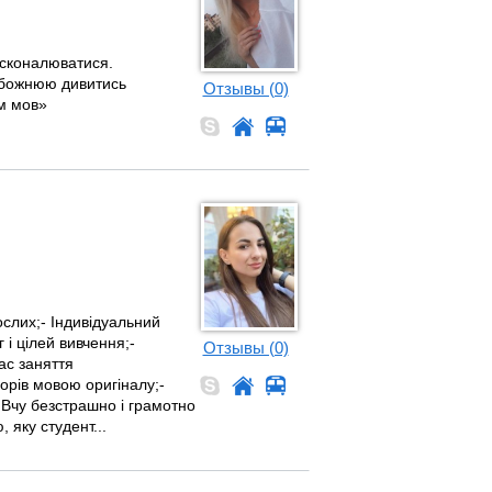
осконалюватися.
обожнюю дивитись
Отзывы (0)
ям мов»
ослих;- Індивідуальний
 і цілей вивчення;-
Отзывы (0)
ас заняття
орів мовою оригіналу;-
 Вчу безстрашно і грамотно
 яку студент...