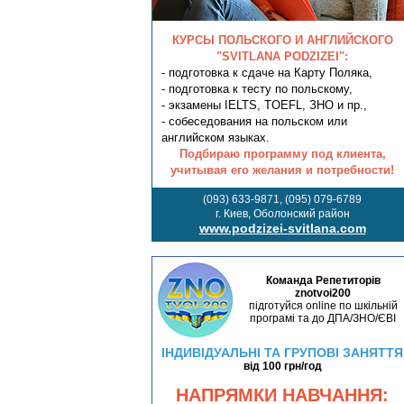
КУРСЫ ПОЛЬСКОГО И АНГЛИЙСКОГО
"SVITLANA PODZIZEI":
- подготовка к сдаче на Карту Поляка,
- подготовка к тесту по польскому,
- экзамены IELTS, TOEFL, ЗНО и пр.,
- собеседования на польском или
английском языках.
Подбираю программу под клиента,
учитывая его желания и потребности!
(093) 633-9871, (095) 079-6789
г. Киев, Оболонский район
www.podzizei-svitlana.com
Команда Репетиторів
znotvoi200
підготуйся online по шкільній
програмі та до ДПА/ЗНО/ЄВІ
ІНДИВІДУАЛЬНІ ТА ГРУПОВІ ЗАНЯТТЯ
від 100 грн/год
НАПРЯМКИ НАВЧАННЯ: