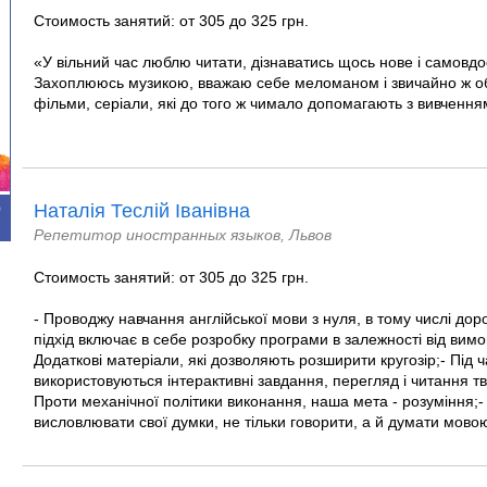
Стоимость занятий: от 305 до 325 грн.
«У вільний час люблю читати, дізнаватись щось нове і самовд
Захоплююсь музикою, вважаю себе меломаном і звичайно ж 
фільми, серіали, які до того ж чимало допомагають з вивченн
Наталія Теслій Іванівна
0
Репетитор иностранных языков, Львов
Стоимость занятий: от 305 до 325 грн.
- Проводжу навчання англійської мови з нуля, в тому числі дор
підхід включає в себе розробку програми в залежності від вимог
Додаткові матеріали, які дозволяють розширити кругозір;- Під ч
використовуються інтерактивні завдання, перегляд і читання тв
Проти механічної політики виконання, наша мета - розуміння;-
висловлювати свої думки, не тільки говорити, а й думати мовою,