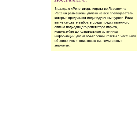
В разделе «Репетиторы иврита во Львове» на
Parta.ua размещены далеко не все преподаватели,
которые предлагают индивидуальные уроки. Если
вы не сможете выбрать среди представленного
списка подходящего репетитора иврита,
используйте дополнительные источники
информации: доски объявлений, газеты с частными
объявлениями, поисковые системы и опыт
знакомых.