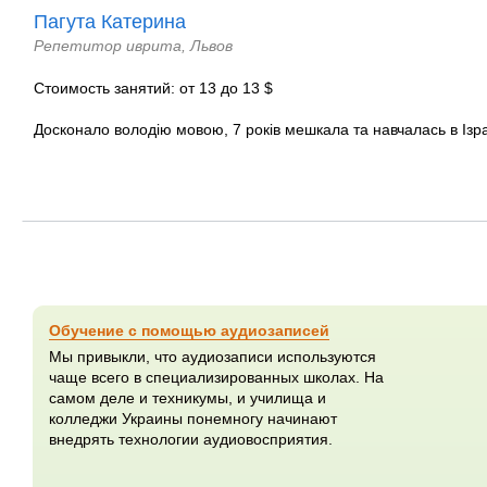
Пагута Катерина
Репетитор иврита, Львов
Стоимость занятий: от 13 до 13 $
Досконало володію мовою, 7 років мешкала та навчалась в Ізра
Обучение с помощью аудиозаписей
Мы привыкли, что аудиозаписи используются
чаще всего в специализированных школах. На
самом деле и техникумы, и училища и
колледжи Украины понемногу начинают
внедрять технологии аудиовосприятия.