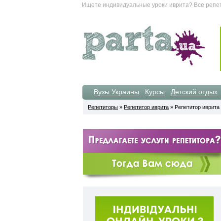
Ищете индивидуальные уроки иврита? Все репет
Вузы Украины
Курсы
Детский отдых
Репетиторы
»
Репетитор иврита
» Репетитор иврита