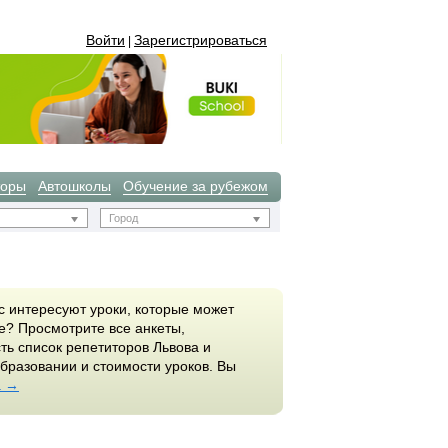
Войти
Зарегистрироваться
|
торы
Автошколы
Обучение за рубежом
Город
с интересуют уроки, которые может
е? Просмотрите все анкеты,
ть список репетиторов Львова и
бразовании и стоимости уроков. Вы
а →