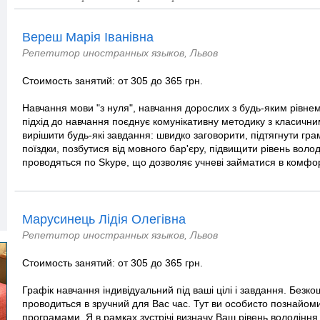
Вереш Марія Іванівна
Репетитор иностранных языков, Львов
Стоимость занятий: от 305 до 365 грн.
Навчання мови "з нуля", навчання дорослих з будь-яким рівне
підхід до навчання поєднує комунікативну методику з класич
вирішити будь-які завдання: швидко заговорити, підтягнути гра
поїздки, позбутися від мовного бар'єру, підвищити рівень воло
проводяться по Skype, що дозволяє учневі займатися в комфорт
Марусинець Лідія Олегівна
Репетитор иностранных языков, Львов
Стоимость занятий: от 305 до 365 грн.
Графік навчання індивідуальний під ваші цілі і завдання. Безк
проводиться в зручний для Вас час. Тут ви особисто познайоми
програмами. Я в рамках зустрічі визначу Ваш рівень володіння 